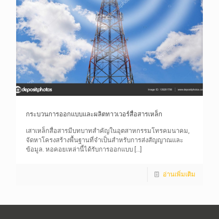
กระบวนการออกแบบและผลิตทาวเวอร์สื่อสารเหล็ก
เสาเหล็กสื่อสารมีบทบาทสำคัญในอุตสาหกรรมโทรคมนาคม,
จัดหาโครงสร้างพื้นฐานที่จำเป็นสำหรับการส่งสัญญาณและ
ข้อมูล. หอคอยเหล่านี้ได้รับการออกแบบ
[...]
อ่านเพิ่มเติม