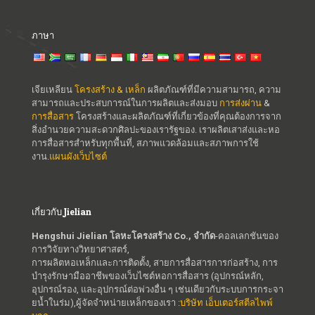
ภาษา
เจียเหลียน
โครงสร้าง & เหล็ก
ผลิตภัณฑ์ที่มีความสามารถ, ความ
สามารถและประสบการณ์ในการผลิตและส่งมอบ
การส่งผ่าน
&
การสื่อสาร
โครงสร้างและผลิตภัณฑ์ที่เกี่ยวข้องที่คุณต้องการจาก
สิ่งอำนวยความสะดวกศิลปะของเรารัฐของ. เราผลิตเสาส่งและหอ
การสื่อสารสำหรับทุกพื้นที่, สภาพแวดล้อมและสภาพการใช้
งาน.
แผนผังเว็บไซต์
เกี่ยวกับ Jielian
Hengshui Jielian โลหะโครงสร้าง Co., จำกัด
-คอลเลกชันของ
การวิจัยทางวิทยาศาสตร์,
การผลิตหอเหล็กและการติดตั้ง, สายการสื่อสารการก่อสร้าง, การ
บำรุงรักษามืออาชีพของเว็บไซต์หอการสื่อสาร (อุปกรณ์หลัก,
อุปกรณ์รอง, และอุปกรณ์ต่อพ่วงอื่น ๆ เช่นเดียวกับระบบการกระจา
ยน้ำในร่ม),ผู้จัดจำหน่ายเหล็กของเรา :
บริษัท เอ็บเตอร์สตีลไพพ์