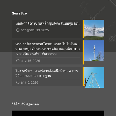
News Pro
หอส่งกำลังตาข่ายเหล็กชุบสังกะสีแบบจุ่มร้อน
กรกฎาคม 13, 2026
ทาวเวอร์เสาอากาศโทรคมนาคมโมโนโพล |
25m ข้อมูลจำเพาะทางเทคนิคของเหล็ก HDG
& การวิเคราะห์ทางวิศวกรรม
อาจ 16, 2026
โครงสร้างทาวเวอร์สายส่งเหนือศีรษะ & การ
วิจัยการออกแบบรากฐาน
อาจ 5, 2026
วิดีโอบริษัท Jielian
Video