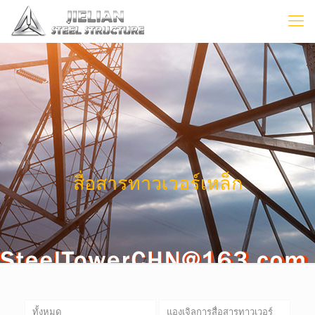
สื่อสารทาวเวอร์เหล็ก
ทั้งหมด
แองเจิลการสื่อสารทาวเวอร์