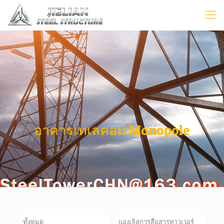
อาคารเทเลคอม Monopole
ทั้งหมด
แองเจิลการสื่อสารทาวเวอร์