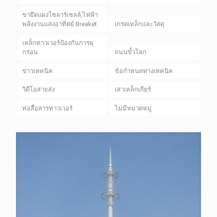
ขายึดแผงโซลาร์เซลล์,ไฟฟ้า
พลังงานแสงอาทิตย์ Breaket
เกรดเหล็กและวัสดุ
เหล็กทาวเวอร์ป้องกันการผุ
กร่อน
ถนนขั้วโลก
ข่าวเทคนิค
ข้อกำหนดทางเทคนิค
วิดีโอสายส่ง
เสาเหล็กเกียร์
ท่อสื่อสารทาวเวอร์
ไม่มีหมวดหมู่