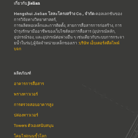
เกี่ยวกับ Jielian
Hengshui Jielian โลหะโครงสร้าง Co., จำกัด
-คอลเลกชันของ
การวิจัยทางวิทยาศาสตร์,
การผลิตหอเหล็กและการติดตั้ง, สายการสื่อสารการก่อสร้าง, การ
บำรุงรักษามืออาชีพของเว็บไซต์หอการสื่อสาร (อุปกรณ์หลัก,
อุปกรณ์รอง, และอุปกรณ์ต่อพ่วงอื่น ๆ เช่นเดียวกับระบบการกระจา
ยน้ำในร่ม),ผู้จัดจำหน่ายเหล็กของเรา :
บริษัท เอ็บเตอร์สตีลไพพ์
บจก
ผลิตภัณฑ์
อาคารการสื่อสาร
พรางทาวเวอร์
การตรวจสอบอาคารสูง
ปล่องทาวเวอร์
Towers ตัวเองสนับสนุน
โคมไฟถนนขั้วโลก