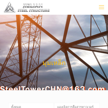
มุมเหล็ก
ทั้งหมด
แองเจิลการสื่อสารทาวเวอร์