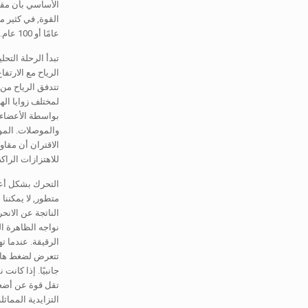
عامًا أو 100 عام.
تبدأ الرحلة التح
الرياح مع الارت
تتدفق الرياح من
لمختلف زوايا الهج
بواسطة الأعضاء ا
والموصلات. الموص
الاقتران أن مقاو
للاهتزازات الراك
التحرك بشكل أعمق
متطور, لا يمكننا
الناتجة عن الانح
نواجه الظاهرة ال
الرقيقة. عندما ته
تتعرض لضغط هائل.
جانبيًا. إذا كان
التزايدية المماثلة