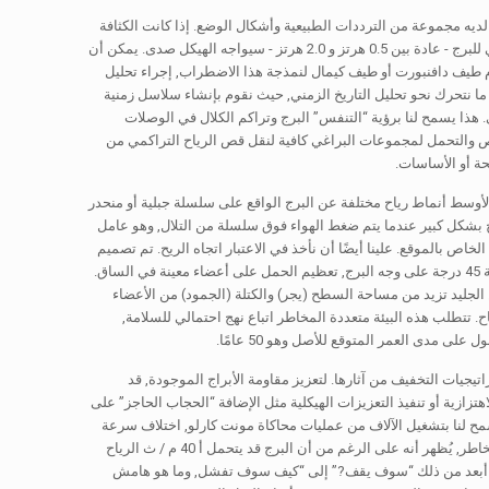
ديه مجموعة من الترددات الطبيعية وأشكال الوضع. إذا كانت الكثافة
الطيفية لقدرة اضطراب الرياح تحتوي على طاقة كبيرة عند ترددات تتطابق مع التردد الطبيعي الأساسي للبرج - عادة بين 0.5 هرتز و 2.0 هرتز - سيواجه الهيكل صدى. يمكن أن
دم طيف دافنبورت أو طيف كيمال لنمذجة هذا الاضطراب, إجراء تحليل
ا ما نتحرك نحو تحليل التاريخ الزمني, حيث نقوم بإنشاء سلاسل زمنية
 هذا يسمح لنا برؤية “التنفس” البرج وتراكم الكلال في الوصلات
قص والتحمل لمجموعات البراغي كافية لنقل قص الرياح التراكمي من
حة أو الأساسات.
الأوسط أنماط رياح مختلفة عن البرج الواقع على سلسلة جبلية أو منحدر
 بشكل كبير عندما يتم ضغط الهواء فوق سلسلة من التلال, وهو عامل
اص بالموقع. علينا أيضًا أن نأخذ في الاعتبار اتجاه الريح. تم تصميم
معظم الأبراج بدرجة من التماثل, لكن حالات التحميل الأكثر خطورة تحدث غالبًا عندما تضرب الرياح زاوية 45 درجة على وجه البرج, تعظيم الحمل على أعضاء معينة في الساق.
من الجليد تزيد من مساحة السطح (يجر) والكتلة (الجمود) من الأعضاء
. تتطلب هذه البيئة متعددة المخاطر اتباع نهج احتمالي للسلامة,
تيجيات التخفيف من آثارها. لتعزيز مقاومة الأبراج الموجودة, قد
زية أو تنفيذ التعزيزات الهيكلية مثل الإضافة “الحجاب الحاجز” على
حرجة للحفاظ على شكل المقطع العرضي تحت الالتواء. ظهور الحوسبة عالية الأداء (HPC) يسمح لنا بتشغيل الآلاف من عمليات محاكاة مونت كارلو, اختلاف سرعة
الرياح, اتجاه, والقوة المادية لخلق منحنى هشاشة للبرج. يوفر هذا المنحنى خريطة إحصائية متطورة للمخاطر, يُظهر أنه على الرغم من أن البرج قد يتحمل أ 40 م / ث الرياح
ى من العمق ينقل المحادثة إلى أبعد من ذلك “سوف يقف?” إلى “كيف سوف تفشل, وما هو هامش