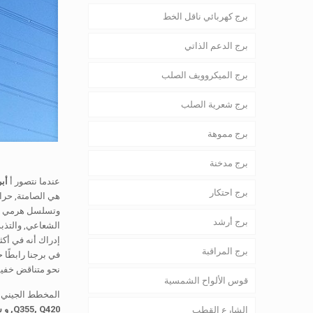
برج كهربائي ناقل الخط
برج الدعم الذاتي
برج الميكروويف الصلب
برج شعرية الصلب
برج مموهة
برج مدخنة
عندما نتصور أ
أب
برج احتكار
هي الصامتة, حرا
برج أرشد
الشعاعي, والتذبذ
إدراك أنه في أكث
برج المراقبة
في برجنا رابطًا 
نحو متناقض خفيفًا
قوس الألواح الشمسية
المخطط الجيني لأ
Q355, Q420, و س460
الشارع القطب