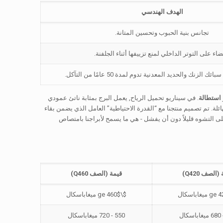
الهدف الهندسي
تجانس بنية الحبوب وتحسين المتانة.
ضاء على التوتر الداخلي لمنع تزييفها أثناء الجلفنة.
 الزنك والحديد المعدنية تدوم لمدة 50 عامًا من التآكل.
استطالة
. في سيناريو تحميل الرياح, يعمل البرج بمثابة ناتئ عمودي
ئلة. تم تصميم منتجنا مع “القدرة الاحتياطية” العامل الذي يضمن بقاء
 أي قدرة الفولاذ على التشوه قليلاً دون أن يفشل - هي ما يسمح لأبراجنا بامتصاص
(الصف Q420)
قيمة (الصف Q460)
ميغاباسكال
$\ge 460$
ميغاباسكال
550 - 720 ميغاباسكال