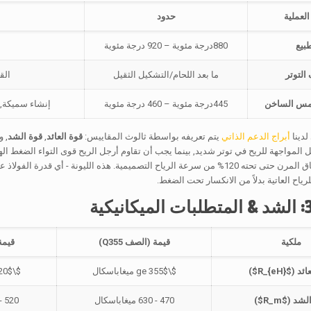
لعملية
حدود
طبيع
880درجة مئوية – 920 درجة مئوية
التوتر
ما بعد اللحام/التشكيل الثقيل
الق
غمس الساخن
445درجة مئوية – 460 درجة مئوية
إنشاء سميكة, سبائك
لدينا
أبراج الدعم الذاتي
يتم تعريفه بواسطة ثالوث المقاييس:
قوة العائد
,
قوة الشد
, و
 المواجهة للريح في توتر شديد, بينما يجب أن تقاوم أرجل الريح قوى التواء الضغط الها
البرج ضمن النطاق المرن حتى تحته 120% من سرعة الرياح التصميمية. هذه الليونة -
رياح العاتية بدلاً من الانكسار تحت الضغط.
ملكية
قيمة (الصف Q355)
قيمة 
ائد (
$R_{eH}$
)
$\ge 355$
ميغاباسكال
$\ge 420$
لشد (
$R_m$
)
470 - 630 ميغاباسكال
520 - 680 ميغاباسكال