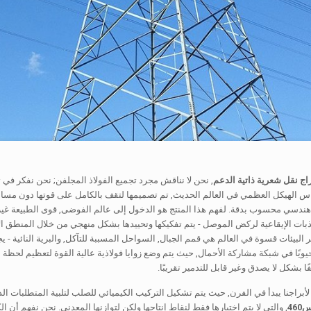
راج نقل شعرية ذاتية الدعم
, نحن لا نناقش مجرد تجميع الفولاذ المجلفن; نحن نفكر في تح
س الهيكل العظمي في العالم الحديث, تم تصميمها لتقف بالكامل على قوتها دون مسا
بات الإيقاعية لركض الموصل - يتم تفكيكها وتحييدها بشكل منهجي من خلال المنطق الأ
ر البيئات قسوة في العالم هي قمم الجبال, السواحل المسببة للتآكل, والبرية النائية 
حيويًا في شبكة مشاركة الأحمال, حيث يتم وضع زوايا فولاذية عالية القوة لتعظيم لحظة
 بشكل لا يصدق وغير قابل للتدمير تقريبًا.
براجنا يبدأ في الفرن, حيث يتم تشكيل التركيب الكيميائي للصلب لتلبية المتطلبات الدق
, والتي لا يتم اختيارها فقط لنقاط إنتاجها ولكن لتوازنها المعدني. نحن نفهم أن 