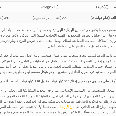
الة (
$A_5$
)
$\ge 21\%$
\%$
اقة (كيلو فولت 2)
27J (عند -20 درجة مئوية)
34J (عند -20 درجة مئوية)
لتصميم برجنا يكمن في
تحسين الهيكلية الهوائية
ة - بناءً على تحليل العناصر المحدودة (الهيئة الاتحادية للبيئة) الذي يحاكي الآلاف من
وازن,” محاكاة المفاجئة المفاجئة لسلك موصل لضمان عدم تعرض البرج لانهيار تدريجي.
ناء ارتفاعه لتقليل ذراع الريح على ارتفاعات أعلى.
ية ذاتية الدعم ليست مجرد منتجات; فهي أصول هندسية عالية الأداء. يتم ثقب أو حفر كل 
لة ومنع إدخال “الضغوط الملائمة.” نحن نتعامل مع الحماية من التآكل كشرط هيكلي أس
I المعايير, ضمان حماية السلامة الهيكلية للصلب لعقود من الزمن. عندما تختار أبراجنا, أنت
علوم المعدنية في القرن الحادي والعشرين - وهو هيكل مصمم ليدوم طويلاً, للحماية, و
يلو فولت مقابل 110 كيلو فولت) لحالات التحميل الفني, أو ربما قم بإنشاء قسم مفصل لدليل التثبيت والصيانة?
لمجال المتخصص في الهندسة الإنشائية, على وجه التحديد الميكانيكا التي تحكم أبراج 
لي والنظرية الفوضوية, الواقع غير الخطي لفيزياء الطبقة الحدودية للغلاف الجوي. هذه
رد إطارات فولاذية ثابتة; فهي مرشحات ديناميكية للطاقة الحركية, ترجمة القوة غير ال
اومة الرياح للدعم الذاتي حقًا
برج الإرسال
, يجب علينا أولاً أن نتخلى عن البساطة المري
أن الرياح ليست ضغطًا ثابتًا ولكنها تدفق مائع مضطرب يتميز بكثافة متفاوتة, مقياس, و