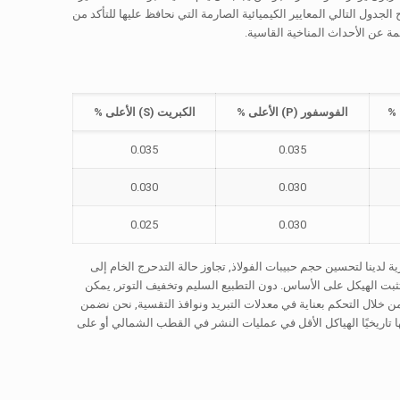
جدول التالي المعايير الكيميائية الصارمة التي نحافظ عليها للتأكد من
مة عن الأحداث المناخية القاسية.
الفوسفور (P) الأعلى %
الكبريت (S) الأعلى %
0.035
0.035
0.030
0.030
0.025
0.030
ة لدينا لتحسين حجم حبيبات الفولاذ, تجاوز حالة التدحرج الخام إلى
تثبت الهيكل على الأساس. دون التطبيع السليم وتخفيف التوتر, يمكن
 خلال التحكم بعناية في معدلات التبريد ونوافذ التقسية, نحن نضمن
ا تاريخيًا الهياكل الأقل في عمليات النشر في القطب الشمالي أو على