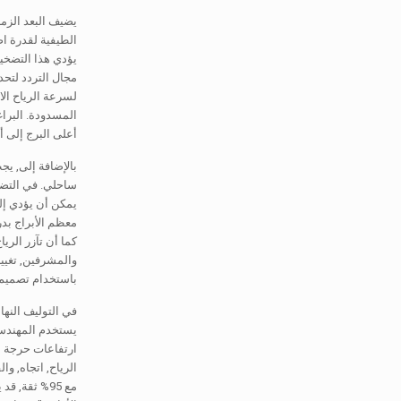
يضيف البعد الزمن
يؤدي هذا التضخيم
مجال التردد لتحد
لسرعة الرياح الا
المسدودة. البرا
أعلى البرج إلى أ
بالإضافة إلى, يج
ساحلي. في التضا
يمكن أن يؤدي إلى
كما أن تآزر الري
والمشرفين, تغيير
باستخدام تصميم عامل الحمل والمقاومة (LRFD) للتأكد من
في التوليف النها
يستخدم المهندسو