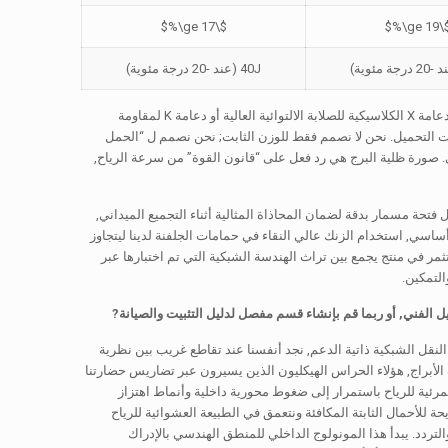
$\ge 17\%$
$\ge 19
40J (عند -20 درجة مئوية)
. يتم تحديد كل نمط دعامة - سواء كان دعامة X الكلاسيكية للصلابة الالتوائية العالية أو دعامة K لمقاومة
 حالات التحميل. نحن لا نصمم فقط للوزن الثابت; نحن نصمم ل “الحمل
 صورة ظلية البرج هي رد فعل على “قانون القوة” من سرعة الرياح,
فتحة مسمار بدقة لضمان المحاذاة المثالية أثناء التجميع الميداني,
اسي, استخدام الزنك عالي النقاء في حمامات الجلفنة لدينا ليتجاوز
 تستثمر في منتج يجمع بين تراث الهندسة الشبكية التي تم اختبارها عبر
التمكين.
النقل الشبكية ذاتية الدعم, نجد أنفسنا عند تقاطع غريب بين نظرية
 الأبراج, هؤلاء الحراس الهيكليون الذين يسيرون عبر تضاريس حضارتنا
مرئية للرياح باستمرار إلى ضغوط محورية داخلية وأنماط اهتزاز
حة للأحمال الثابتة المكافئة ونتعمق في الطبيعة العشوائية للرياح
التردد. يبدأ هذا المونولوج الداخلي للمنطق الهندسي بالإدراك