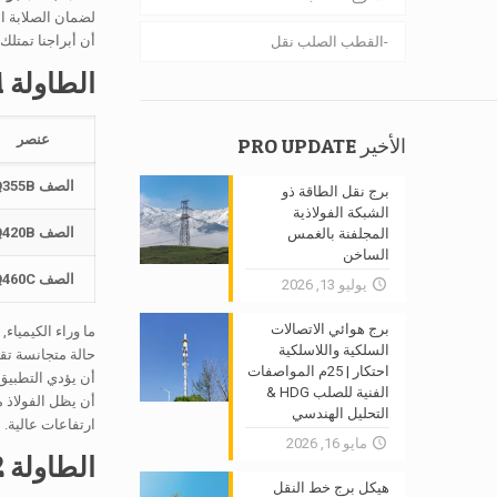
لضمان الصلابة ال
أن أبراجنا تمتلك
القطب الصلب نقل
الطاولة 1: التكوين الكيميائي (مرجع الصف القياسي)
عنصر
الأخير PRO UPDATE
الصف Q355B
برج نقل الطاقة ذو
الشبكة الفولاذية
الصف Q420B
المجلفنة بالغمس
الساخن
الصف Q460C
يوليو 13, 2026
برج هوائي الاتصالات
ما وراء الكيمياء
السلكية واللاسلكية
حالة متجانسة تقض
احتكار | 25م المواصفات
أن يؤدي التطبيق
الفنية للصلب HDG &
أن يظل الفولاذ م
التحليل الهندسي
ارتفاعات عالية.
مايو 16, 2026
الطاولة 2: المعالجة الحرارية & بروتوكولات المعالجة
هيكل برج خط النقل