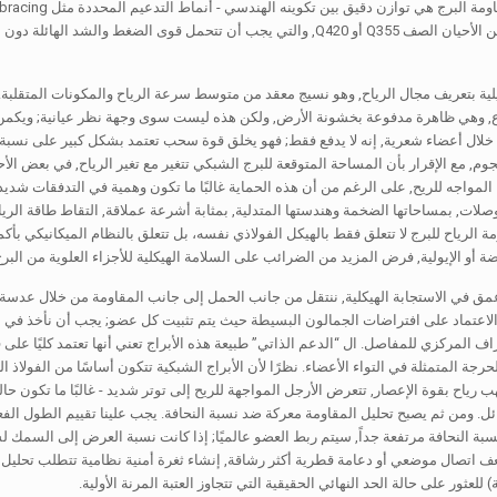
ليلية بتعريف مجال الرياح, وهو نسيج معقد من متوسط ​​سرعة الرياح والمكونات المتقلب
فاع, وهي ظاهرة مدفوعة بخشونة الأرض, ولكن هذه ليست سوى وجهة نظر عيانية; ويكمن
 خلال أعضاء شعرية, إنه لا يدفع فقط; فهو يخلق قوة سحب تعتمد بشكل كبير على نسبة
وم, مع الإقرار بأن المساحة المتوقعة للبرج الشبكي تتغير مع تغير الرياح, في بعض الأحيا
لمواجه للريح, على الرغم من أن هذه الحماية غالبًا ما تكون وهمية في التدفقات شديدة
لات, بمساحاتها الضخمة وهندستها المتدلية, بمثابة أشرعة عملاقة, التقاط طاقة الرياح
مة الرياح للبرج لا تتعلق فقط بالهيكل الفولاذي نفسه، بل تتعلق بالنظام الميكانيكي بأ
ضة أو الإيولية, فرض المزيد من الضرائب على السلامة الهيكلية للأجزاء العلوية من البرج
 في الاستجابة الهيكلية, ننتقل من جانب الحمل إلى جانب المقاومة من خلال عدسة تحلي
 الاعتماد على افتراضات الجمالون البسيطة حيث يتم تثبيت كل عضو; يجب أن نأخذ في ال
راف المركزي للمفاصل. ال “الدعم الذاتي” طبيعة هذه الأبراج تعني أنها تعتمد كليًا على 
حرجة المتمثلة في التواء الأعضاء. نظرًا لأن الأبراج الشبكية تتكون أساسًا من الفولا
ب رياح بقوة الإعصار, تتعرض الأرجل المواجهة للريح إلى توتر شديد - غالبًا ما تكون حال
 ومن ثم يصبح تحليل المقاومة معركة ضد نسبة النحافة. يجب علينا تقييم الطول الفعال
ت نسبة النحافة مرتفعة جداً, سيتم ربط العضو عالميًا; إذا كانت نسبة العرض إلى السمك 
) للعثور على حالة الحد النهائي الحقيقية التي تتجاوز العتبة المرنة الأولية.