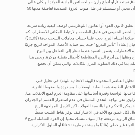
الأساسي بأن مقاومة البرج هي توازن دقيق بين تكوينه الهندسي - أنماط التدعيم المحددة مثل K-bracing, تستعد X, أو أنواع وارن - والخصائص المادية للفولاذ الهيكلي عالي
القوة, في كثير من الأحيان الصف Q355 أو Q420, والتي يجب أن تتحمل قوى الضغط والشد الهائلة دون أن تنحني أو تستسلم في ظل هبوب الذروة الشديدة لعاصفة مدتها 50
ة. نطبق قانون القوة أو القانون اللوغاريتمي لوصف كيفية زيادة سرعة
 الخطر الحقيقي في عامل العاصفة والارتباط المكاني للاضطراب. كما
 صلابة أقسام البرج. يجب علينا حساب معاملات السحب بدقة (
$C_d$
)
ن إنشاء أ “تأثير التدريع” حيث يتم حماية الأعضاء المواجه للريح جزئيًا
 الاضطراب. يتعمق التعقيد عندما ننظر إلى التفاعل بين البرج
 ونقلها إلى أذرع البرج المتقاطعة كأحمال نقطية مركزة. ويعني هذا
كمله, بما في ذلك السلوك المرن للكابلات, والتي يمكن أن تخضع
.
ل العناصر المحدودة (الهيئة الاتحادية للبيئة). في تحليل فني
اعتبار الطبيعة شبه الصلبة للوصلات المسدودة والضغوط الثانوية
قاعدتها الواسعة وقدرة أساساتها على مقاومة العزم لمنع الانقلاب. هنا,
ذ الزاوي, نحن نواجه التحدي المتمثل في عدم استقرار القسم ذو الجدران
ة يمكن التحكم فيها بالنسبة للفولاذ - لكن الأرجل المواجهة للريح
 لكل عضو, مع الأخذ في الاعتبار كيف توفر نقاط التثبيت ضبطًا
لساق الزاوية مرتفعة جدًا, سوف مشبك محليا. إن القوة الشاملة للبرج لا
تقل قوة عن أضعف اتصال موضعي أو دعامة قطرية أكثر رشاقة, إنشاء ثغرة أمنية نظامية تتطلب تحليل التواء غير خطي (غالبًا ما يستخدم طريقة Riks أو الحلول التكرارية