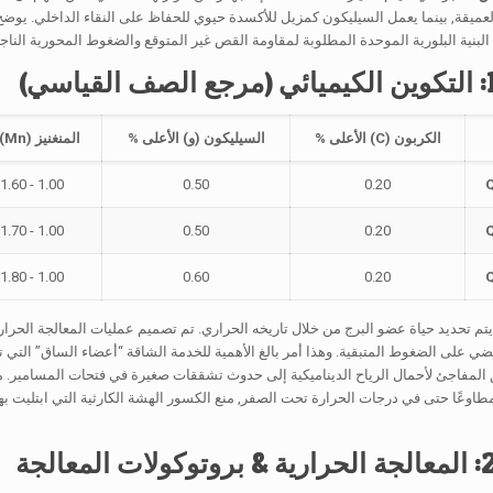
عميقة, بينما يعمل السيليكون كمزيل للأكسدة حيوي للحفاظ على النقاء الداخلي. يوضح ال
 البنية البلورية الموحدة المطلوبة لمقاومة القص غير المتوقع والضغوط المحورية الناج
الكربون (C) الأعلى %
السيليكون (و) الأعلى %
المنغنيز (Mn) %
1.00 - 1.60
0.50
0.20
1.00 - 1.70
0.50
0.20
1.00 - 1.80
0.60
0.20
, يتم تحديد حياة عضو البرج من خلال تاريخه الحراري. تم تصميم عمليات المعالجة الحراري
ي على الضغوط المتبقية. وهذا أمر بالغ الأهمية للخدمة الشاقة “أعضاء الساق” التي 
 المفاجئ لأحمال الرياح الديناميكية إلى حدوث تشققات صغيرة في فتحات المسامير. من
طاوعًا حتى في درجات الحرارة تحت الصفر, منع الكسور الهشة الكارثية التي ابتليت به