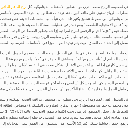
ي لمقاومة الرياح طبقة أخرى من التطور: الاستجابة الديناميكية. كل
برج الدعم الذاتي
ل
 الديناميكي إلى ضغوط تتجاوز بكثير تلك التي تنبأت بها الحسابات الثابتة. نحن نستخ
يد “عامل الاستجابة للعاصفة.” ومع ذلك, في عمليات المحاكاة الحديثة عالية الدقة, غالبً
صطناعية و “هزة” التوأم الرقمي للبرج لمراقبة إزاحته وتطور الضغط في الوقت الفعلي.
غي نفسها حاسمة, غالبا ما يتم تجاهلها, مكون مقاومة الرياح; يجب أن تكون قدرات ال
سفل إلى امتدادات الساق, حيث يتم تبديد القوة أخيرًا في الأساسات الخرسانية المسل
ب علينا معالجة السياق الجغرافي والبيئي للتحليل. يواجه البرج المصمم لسهول الغرب 
ريس الجبلية, ال “تأثير تسريع” أو “المضاعف الطبوغرافي” يمكنها تسريع سرعة الرياح
 فشل كارثي إذا لم يتم أخذه في الاعتبار بشكل صحيح في التقييم الأولي لمناخ الرياح الخ
اح والجليد ـ أي تراكم الجليد ـ يؤدي أيضًا إلى تعقيد تحليل المقاومة. حتى طبقة رقيقة 
 التوقيع الديناميكي للبرج بشكل أساسي وجعله أكثر عرضة للتذبذبات الناجمة عن الرياح
 أن احتمال الفشل يظل منخفضًا بشكل مقبول على مدى العمر المتوقع للأصل وهو 50 عامًا.
ئي للتحليل الفني لمقاومة الرياح, نحن نتطلع إلى مستقبل مراقبة الصحة الهيكلية واسترا
ن مخمدات جماعية مضبوطة (أجهزة الدفاع الصاروخي التكتيكي) لامتصاص الطاقة الاهتزا
ارتفاعات 
مع 95% ثقة, قد يرتفع احتمال فشلها بشكل كبير 50 الآنسة. هذا المستو