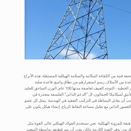
فة فنية من الكفاءة المكانية والسلامة الهيكلية المستقلة. هذه الأبراج
عدة من الأسلاك, رسم استقرارهم من نطاق واسع, قاعدة صلبة
وتسلسل هرمي هندسي محسوب بدقة. لفهم هذا المنتج هو الدخول إلى عالم الفوضى, قوى الطبيعة غير الخطية - التوجه العنيف لعاصفة مدتها 100 عام, الوزن الساحق للجليد
نيق لميكانيكا الجمالون. ال “الدعم الذاتي” الفلسفة متجذرة في
- يجب أن يقابل البساطة في التركيب التعقيد في الهندسة. يمثل كل عضو
 القصور الذاتي مع تقليل مساحة التقاط الرياح, إنشاء هيكل يكون على
يقة للمرونة الهيكلية. نحن نستخدم الفولاذ الهيكلي عالي القوة مثل
الكربون يوفر القوة اللازمة, ولكن يجب أن يتم تلطيفه بواسطة المنغنيز