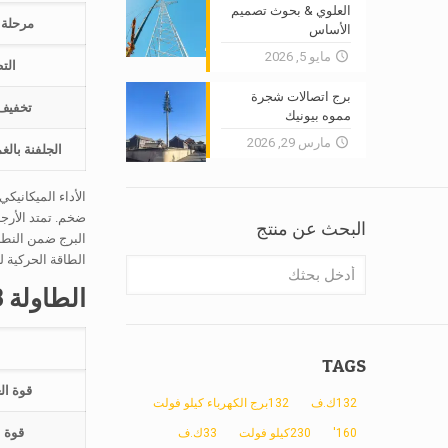
العلوي & بحوث تصميم
مرحلة ا
الأساس
مايو 5, 2026
الت
برج اتصالات شجرة
تخفيف 
مموه بيونيك
مارس 29, 2026
الجلفنة بال
الأداء الميكانيكي 
ضخم. تمتد الأرجل
البحث عن منتج
الطاقة الحركية لل
الطاولة 3: الشد & المتطلبات الميكانيكية
TAGS
قوة الع
132ك.ف
132برج الكهرباء كيلو فولت
قوة ا
160'
230كيلو فولت
33ك.ف