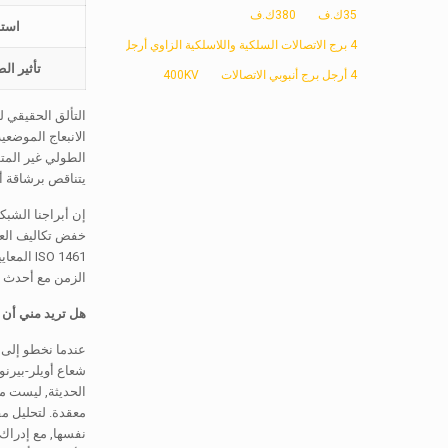
35ك.ف
380ك.ف
استط
4 برج الاتصالات السلكية واللاسلكية الزاوي أرجل
تأثير الط
4 أرجل برج أنبوبي الاتصالات
400KV
التألق الحقيقي 
الانبعاج الموضعي
الطولي غير المت
يتناقص برشاقة أث
إن أبراجنا الشبك
خفض تكاليف العما
SO 1461
الزمن مع أحدث ال
هل تريد مني أن أركز على مستوى جهد معين (مثلا, 500ك
عندما نخطو إلى ا
شعاع أويلر-بيرنو
الحديثة, ليست مج
معقدة. لتحليل مق
نفسها, مع إدراك 