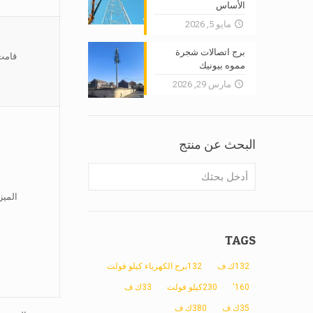
الأساس
مايو 5, 2026
برج اتصالات شجرة
قامت
مموه بيونيك
مارس 29, 2026
البحث عن منتج
الميز
TAGS
132ك.ف
132برج الكهرباء كيلو فولت
160'
230كيلو فولت
33ك.ف
35ك.ف
380ك.ف