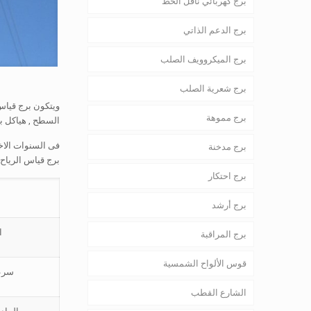
برج كهربائي ناقل الخط
برج الدعم الذاتي
برج الميكروويف الصلب
برج شعرية الصلب
برج مموهة
السطح , هياكل بر
فى السنوات الاخي
برج مدخنة
برج قياس الرياح 
برج احتكار
برج أرشد
ا
برج المراقبة
قوس الألواح الشمسية
سرعة
الشارع القطب