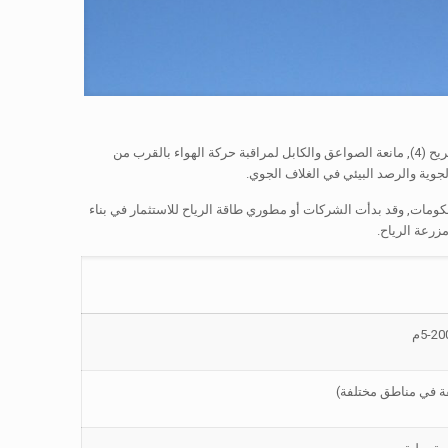
ويتكون برج قياس الرياح من قاعدة البرج (1), برج (2), العارضة, قضيب قطري (3), قوس مقياس شدة الريح (4), مانعة الصواعق والكابل لمراقبة حركة الهواء بالقرب من
لجوية والرصد البيئي في الغلاف الجوي.
لحكومات, وقد بدأت الشركات أو مطوري طاقة الرياح للاستثمار في بناء
زرعة الرياح.
5-20م