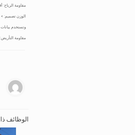
مقاومة الرياح: أقصى قدر من ال
الوزن تصميم: > 1 نغمة (الوزن النوعي يعتمد على المنطقة, المنطقة الغربية, منطقة الرياح الساحلية والمنطقة الوسطى هي مختلفة قليلا.
وتستخدم بيانات ق
مقاومة التأريض: ≤ W
الوظائف ذا