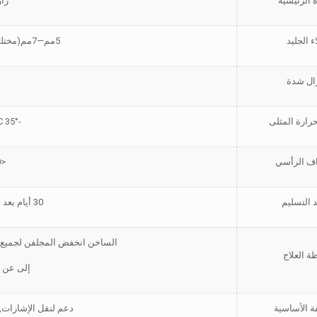
ة الرئيسية
زاو
ء الجليد
5مم—7مم(مختلفة في مناطق مختلفة)
ال شدة
رارة المثلى
-35° C إلى 45 ° C
اف الرأسي
<1/1000
 التسليم
30 أيام بعد تلقي 30% الوديعة
الساخن انخفض المجلفن لجميع 
ة العلاج
إلى عن على 0
ة الأساسية
دعم لنقل الإشارات,