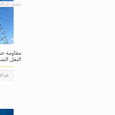
ديسمبر 27, 2025
مقاومة حم
النقل الشب
اقرأ أك