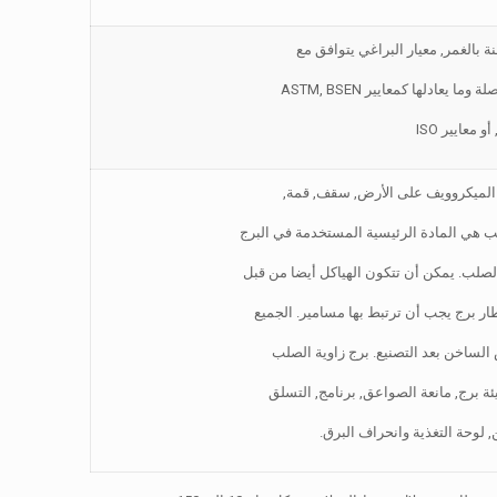
 بالغمر, معيار البراغي يتوافق مع
 يعادلها كمعايير ASTM, BSEN
و معايير ISO
ات الميكروويف على الأرض, سقف, قمة,
لب هي المادة الرئيسية المستخدمة في البرج
صلب. يمكن أن تتكون الهياكل أيضا من قبل
ر برج يجب أن ترتبط بها مسامير. الجميع
لساخن بعد التصنيع. برج زاوية الصلب
ة برج, مانعة الصواعق, برنامج, التسلق
 لوحة التغذية وانحراف البرق.