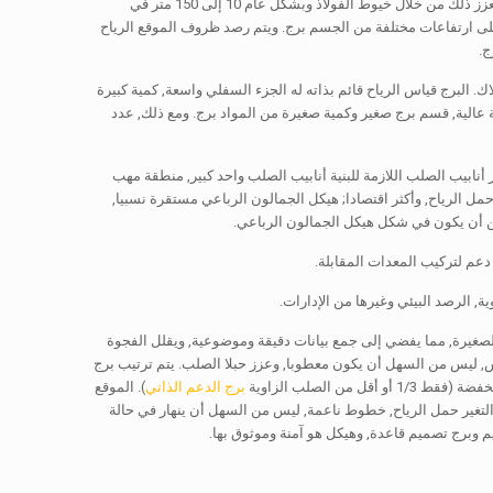
تم تثبيت البرج قياس الرياح في موقع مزرعة الرياح, هيكل معظمهم من الجمالون وهيكل اسطواني. ويتعزز ذلك من خلال خيوط الفولاذ وبشكل عام 10 إلى 150 متر في
 على ارتفاعات مختلفة من الجسم برج. ويتم رصد ظروف الموقع الرياح
 البرج قياس الرياح قائم بذاته له الجزء السفلي واسعة, كمية كبيرة
ة عالية, قسم برج صغير وكمية صغيرة من المواد برج. ومع ذلك, عدد
أنابيب الصلب اللازمة للبنية أنابيب الصلب واحد كبير, منطقة مهب
 حمل الرياح, وأكثر اقتصادا; هيكل الجمالون الرباعي مستقرة نسبيا,
مكن أن يكون في شكل هيكل الجمالون الرباعي.
 دعم لتركيب المعدات المقابلة.
, الرصد البيئي وغيرها من الإدارات.
الصغيرة, مما يفضي إلى جمع بيانات دقيقة وموضوعية, ويقلل الفجوة
اس, ليس من السهل أن يكون معطوبا, وعزز حبلا الصلب. يتم ترتيب برج
 الصلب الزاوية
برج الدعم الذاتي
). الموقع
التغير حمل الرياح, خطوط ناعمة, ليس من السهل أن ينهار في حالة
 وبرج تصميم قاعدة, وهيكل هو آمنة وموثوق بها.