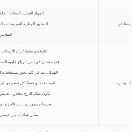
المواد الصلب, الساخن الجلفنة
 ستاندرد
المعايير الوطنية الصينية ذات الصلة وما
المعايير, أ
عادة يتم بناؤها أبراج الاتصال
قدرة تحمل قوية من الرياح. زاوية الص
الهياكل, بما في ذلك بعض مسطحات ال
ات وجيزة
أنبوب فولاذي فقط. كل قسم من الإطا
يكون هيكل البرج مجلفن بالغمس ا
يجب أن تتكون من برج الأحذية, هيئ
سلم, هوائيات بين قوسين,