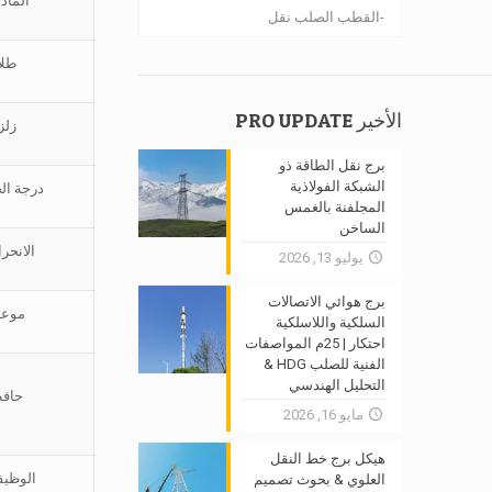
الماد
القطب الصلب نقل
طلا
الأخير PRO UPDATE
زلز
برج نقل الطاقة ذو
الشبكة الفولاذية
درجة الح
المجلفنة بالغمس
الساخن
الانحر
يوليو 13, 2026
برج هوائي الاتصالات
موعد
السلكية واللاسلكية
احتكار | 25م المواصفات
الفنية للصلب HDG &
التحليل الهندسي
حافظ
مايو 16, 2026
هيكل برج خط النقل
الوظيف
العلوي & بحوث تصميم