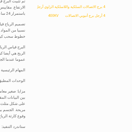
4 برج الاتصالات السلكية واللاسلكية الزاوي أرجل
الارتفاع. مقاييس
باستمرار 24 ساعات في اليوم, ويتم تسجيل بيانات القياس وتخزينها في مسجل بيانات المركبة على البرج.
4 أرجل برج أنبوبي الاتصالات
400KV
تصميم الرياح قيا
نسبيا من المواد 
خطوط سحب كبير و
البرج قياس الريا
الريح هي أيضا كب
عموما عندما الجم
المهام الرئيسية 
الوحدات المطبق: 
مزايا: صغير معام
بين البيانات ال
على شكل مثلث, مما ي
مريحة. الجسم بر
وقوع كارثة الريا
ستاندرد التنفيذ: الري