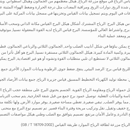
 شدة الريح, دوارات الريح, ومراقبة المعدات مثل درجة الحرارة وضغط الهواء المثبتة
س هيكل البرج: الرياح المشترك أشكال هيكل البرج القياس مكانة الذاتي وسحب الأسلاك.
برج, واشتراط العالي للمؤسسة; البرج قياس الرياح لديه القوة المعقولة نسبيا, موثوقي
معقد عملية البناء.
ح يمكن بناؤها في شكل أنابيب الصلب واحد, الجمالون الثلاثي والرباعي الجمالون. قطر 
يرة, وكمية المادة كبيرة; هيكل الجمالون الثلاثي مستقرة نسبيا, البرج هو أقل تأثرا من
الون الثلاثي لا تستطيع ان تلبي متطلبات القوة وتشوه أو هو غير اقتصادية, البرج ي
للريح قياس برج: الرصد البيئي, ينفخ, ضغط جوي, الرطوبة وبيانات الموارد الأخرى جمع.
محطة توليد الكهرباء التخطيط المسبق, قياس جزيرة الرياح, جمع بيانات الأرصاد الجوية
ل حمولة الرياح ومقاومة الرياح القوية. الجسم يحتوي البرج على منطقة حجب الرياح 
مقاسة والبيانات الفعلية. توصيل عمود برج جمع من قبل شفة الخارجية, يتم سحب الترب
وفر الصلب, تبقي صغيرة, تغطي مساحة صغيرة, يوفر موارد الأرض, ولها تكلفة منخفضة (فقط 1/3 أو أقل من
ج خفيف وثقيل, نقل وتركيب مريحة وفترة البناء قصير. تم تصميم نوع البرج مع منحنى 
ح النادرة, وعامل الأمان مرتفع. تصميم يتوافق مع الصلب وطني هيكل مواصفات التصميم
اح مزرعة لطاقة الرياح الموارد طريقة القياس (GB / T 18709-2002)