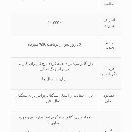
مطلوب
انحراف
<1/1000
عمودی
زمان
30 روز پس از دریافت 30% سپرده
تحویل
داغ گالوانیزه برای همه فولاد برج کاربران, گارانتی
درمان
در برابر زنگ زدگی
نگهدارنده
برای 50 سال ها
عملکرد
برای حمایت از انتقال سیگنال, پرانتز برای سیگنال
اصلی
انتقال آنتن
مواد فلزی, گالوانیزه گرم, استاندارد پیچ ​​و مهره
مطابق با
انجام