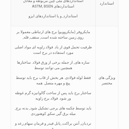
استانداردهای ملی چین مربوطه و معادل
استاندارد
استانداردهای ASTM, BSEN
استاندارد, و یا استانداردهای ایزو
مایکروفر (مایکروویو) برج های ارتباطی معمولا بر
روی زمین ساخته شده است, سقف, قله,
ظرفیت تحمل قوی از باد. فولاد زاویه ای مواد اصلی
مورد استفاده در برج است
سازه های, از جمله برخی از ورق فولاد. ساختارها
همچنین می توانند توسط
ویژگی های
فقط لوله فولادی. هر بخش از قاب برج باید توسط
مختصر
پیچ و مهره متصل. همه
ساختار برج باید پس از ساخت گالوانیزه گرم غوطه
ور شود. فولاد برج زاویه
باید توسط چکمه های برجی تشکیل شود, بدنه برج,
میله برق گیر, سکو, کوهنوردی
نردبان, آنتن براکت, پانل فیدر و فرمان سهام رعد و
برق.