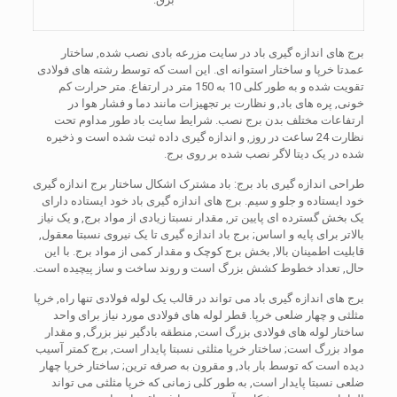
برج های اندازه گیری باد در سایت مزرعه بادی نصب شده, ساختار
عمدتا خرپا و ساختار استوانه ای. این است که توسط رشته های فولادی
تقویت شده و به طور کلی 10 به 150 متر در ارتفاع. متر حرارت کم
خونی, پره های باد, و نظارت بر تجهیزات مانند دما و فشار هوا در
ارتفاعات مختلف بدن برج نصب. شرایط سایت باد طور مداوم تحت
نظارت 24 ساعت در روز, و اندازه گیری داده ثبت شده است و ذخیره
شده در یک دیتا لاگر نصب شده بر روی برج.
طراحی اندازه گیری باد برج: باد مشترک اشکال ساختار برج اندازه گیری
خود ایستاده و جلو و سیم. برج های اندازه گیری باد خود ایستاده دارای
یک بخش گسترده ای پایین تر, مقدار نسبتا زیادی از مواد برج, و یک نیاز
بالاتر برای پایه و اساس; برج باد اندازه گیری تا یک نیروی نسبتا معقول,
قابلیت اطمینان بالا, بخش برج کوچک و مقدار کمی از مواد برج. با این
حال, تعداد خطوط کشش بزرگ است و روند ساخت و ساز پیچیده است.
برج های اندازه گیری باد می تواند در قالب یک لوله فولادی تنها راه, خرپا
مثلثی و چهار ضلعی خرپا. قطر لوله های فولادی مورد نیاز برای واحد
ساختار لوله های فولادی بزرگ است, منطقه بادگیر نیز بزرگ, و مقدار
مواد بزرگ است; ساختار خرپا مثلثی نسبتا پایدار است, برج کمتر آسیب
دیده است که توسط بار باد, و مقرون به صرفه ترین; ساختار خرپا چهار
ضلعی نسبتا پایدار است, به طور کلی زمانی که خرپا مثلثی می تواند