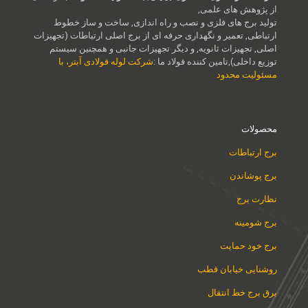
از پژوهش های علمی,
تولید برج های فلزی و نصب و راه اندازی, ساخت و ساز خطوط
ارتباطی, تعمیر و نگهداری حرفه ای از برج اصلی ارتباطات (تجهیزات
اصلی, تجهیزات ثانویه, و دیگر تجهیزات جانبی و همچنین سیستم
توزیع داخلی),تامین کننده فولاد ما :
شرکت لوله فولادی آبتر، با
مسئولیت محدود
محصولات
برج ارتباطات
برج پوشاندن
نظارت برج
برج شومینه
برج خود حمایت
روشنایی خیابان قطب
برق برج خط انتقال