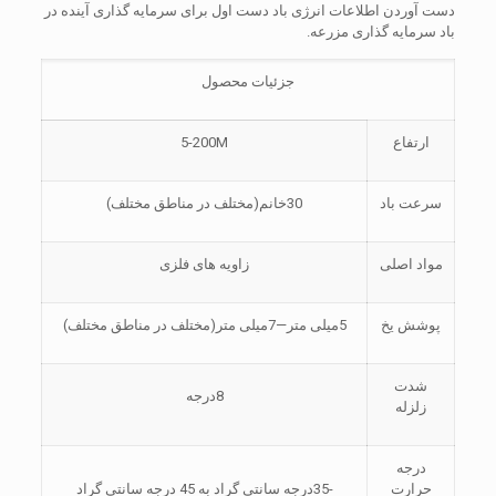
دست آوردن اطلاعات انرژی باد دست اول برای سرمایه گذاری آینده در
باد سرمایه گذاری مزرعه.
جزئیات محصول
ارتفاع
5-200M
سرعت باد
30خانم(مختلف در مناطق مختلف)
مواد اصلی
زاویه های فلزی
پوشش یخ
5میلی متر—7میلی متر(مختلف در مناطق مختلف)
شدت
8درجه
زلزله
درجه
حرارت
-35درجه سانتی گراد به 45 درجه سانتی گراد