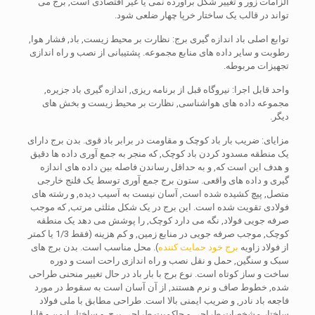
الزامات زور و تغییر شکل برآورده نمی یا غیر اقتصادی است, برج می
تواند در قالب یک ساختار خرپا چهار ضلعی شود.
توابع اصلی باد اندازه گیری برج: نظارت بر محیط زیست, باد, فشار هوا,
رطوبت و سایر داده های منابع مجموعه. پشتیبانی از نصب و راه اندازی
تجهیزات مربوطه.
واحد قابل اجرا: نیروگاه قبل از برنامه ریزی, اندازه گیری باد جزیره,
مجموعه داده های هواشناسی, نظارت بر محیط زیست و بخش های
دیگر.
مزایای: ضریب بار باد کوچک و مقاومت در برابر باد قوی. بدن برج دارای
یک منطقه مسدود کردن باد کوچک, که منجر به جمع آوری داده ها دقیق
و هدف این است که, و به حداقل رساندن فاصله بین داده های اندازه
گیری و داده های واقعی. ستون برج جمع آوری توسط یک فلنج خارجی
متصل, پیچ کشیده شده است, آسان نیست به آسیب دیده, و رشته های
فولادی تقویت شده است. این برج در یک شکل مثلثی مرتب, که موجب
صرفه جویی فولاد, نگه می دارد کوچک, را پوشش می دهد یک منطقه
کوچک, موجب صرفه جویی در منابع زمین, و کم هزینه (فقط 1/3 یا کمتر
از فولاد زاویه
برج خود حمایت کننده
). محل مناسب است. بدن برج های
سبک و سنگین, حمل و نقل نصب و راه اندازی راحت است و دوره
ساخت و ساز کوتاه است. نوع برج با بار باد در حال تغییر منحنی طراحی
شده, خطوط صاف و نرم هستند, از آن آسان است به سقوط در مورد
فاجعه باد نادر, و ضریب ایمنی بالا است. طراحی مطابق با ملی فولاد
ساختار مشخصات طراحی و حاکمیت طراحی برج, و ساختار ایمن و قابل