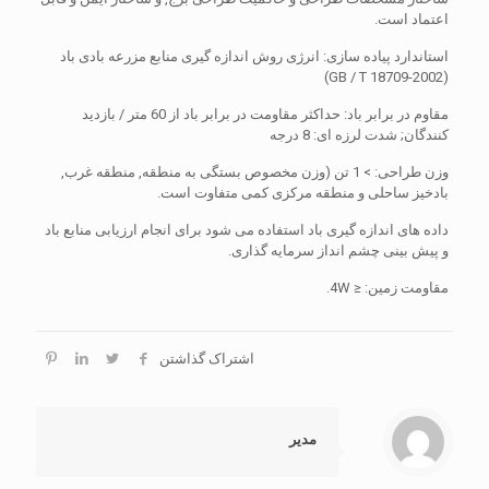
اعتماد است.
استاندارد پیاده سازی: انرژی روش اندازه گیری منابع مزرعه بادی باد
(GB / T 18709-2002)
مقاوم در برابر باد: حداکثر مقاومت در برابر باد از 60 متر / بازدید
کنندگان; شدت لرزه ای: 8 درجه
وزن طراحی: > 1 تن (وزن مخصوص بستگی به منطقه, منطقه غرب,
بادخیز ساحلی و منطقه مرکزی کمی متفاوت است.
داده های اندازه گیری باد استفاده می شود برای انجام ارزیابی منابع باد
و پیش بینی چشم انداز سرمایه گذاری.
مقاومت زمین: ≤ 4W.
اشتراک گذاشتن
مدیر