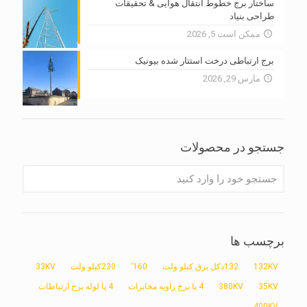
ساختار برج خطوط انتقال هوایی & تحقیقات
طراحی بنیاد
ممکن است 5, 2026
برج ارتباطی درخت استتار شده بیونیک
مارس 29, 2026
جستجو در محصولات
برچسب ها
132KV
132دکل برق کیلو ولت
160'
230کیلو ولت
33KV
35KV
380KV
4 پا برج زاویه مخابرات
4 پا لوله برج ارتباطات
400KV