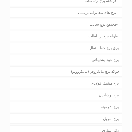
فرشته برج ارتباطات
برج های مخابراتی زمینی
مجتمع برج سایت
لوله برج ارتباطات
برق برج خط انتقال
برج خود پشتیبانی
فولاد برج مایکروفر (مایکروویو)
برج مشبک فولادی
برج پوشاندن
برج شومینه
برج منوپل
دکل مهاری