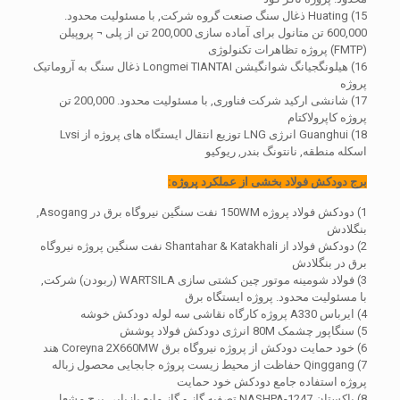
15) Huating ذغال سنگ صنعت گروه شرکت, با مسئولیت محدود.
600,000 تن متانول برای آماده سازی 200,000 تن از پلی ¬ پروپیلن
(FMTP) پروژه تظاهرات تکنولوژی
16) هیلونگجیانگ شوانگیشن Longmei TIANTAI ذغال سنگ به آروماتیک
پروژه
17) شانشی ارکید شرکت فناوری, با مسئولیت محدود. 200,000 تن
پروژه کاپرولاکتام
18) Guanghui انرژی LNG توزیع انتقال ایستگاه های پروژه از Lvsi
اسکله منطقه, نانتونگ بندر, ریوکیو
برج دودکش فولاد بخشی از عملکرد پروژه:
1) دودکش فولاد پروژه 150WM نفت سنگین نیروگاه برق در Asogang,
بنگلادش
2) دودکش فولاد از Shantahar & Katakhali نفت سنگین پروژه نیروگاه
برق در بنگلادش
3) فولاد شومینه موتور چین کشتی سازی WARTSILA (ربودن) شرکت,
با مسئولیت محدود. پروژه ایستگاه برق
4) ایرباس A330 پروژه کارگاه نقاشی سه لوله دودکش خوشه
5) سنگاپور چشمک 80M انرژی دودکش فولاد پوشش
6) خود حمایت دودکش از پروژه نیروگاه برق Coreyna 2X660MW هند
7) Qinggang حفاظت از محیط زیست پروژه جابجایی محصول زباله
پروژه استفاده جامع دودکش خود حمایت
8) پاکستان NASHPA-1247 تصفیه گاز و گاز مایع بازیابی برج مشعل