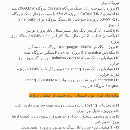
نیروگاه برق
3) پروژه با سوخت زغال سنگ نیروگاه Coreyna نیروگاه 2X660MW هند
4) اندونزی BATAM TJK 2 × پروژه 65MW با سوخت زغال سنگ نیروگاه
5) 2× 50MW پروژه با سوخت زغال سنگ نیروگاه در Sihanoukville,
کامبوج
6) پاکستان ICI گردش دیگ بخار بستر سیال, بخار پروژه توربین
7) پاکستان فاطمه باگاس ذغال سنگ کار اخراج 2 × 60MW ایستگاه برق
پروژه
8) پروژه بنگلادش Asogangjie 150MW نیروگاه نفت سنگین
9) بنگلادش Shantahar & پروژه Katakhali سنگین نیروگاه نفت
10) هوادیان جیانگ سو Qishuyan 2X220MW توربین گاز پروژه برق
حرارتی
11) هوادیان جیانگ سو Yizheng 3 * توربین گاز واحد 200MW پروژه
قدرت حرارتی
12) Denitration روز شده در پروژه واحد 2X300MW از Datang
Fengrun نیروگاه حرارتی
سازه های فلزی مواد شیمیایی برج بخشی از عملکرد پروژه:
1) پتروچاینا در Liaoyang پتروشیمی روسیه بهینه سازی پردازش نفت
خام و پروژه تحول بهره وری
2) پترو پتروشیمی سیچوان دیزل واحد هیدروژناسیون دیزل کیفیت ارتقا
پروژه تحول فنی
3) 1.7 میلیون تن / سال زغال سنگ به متانول و پروژه الفین تبدیل