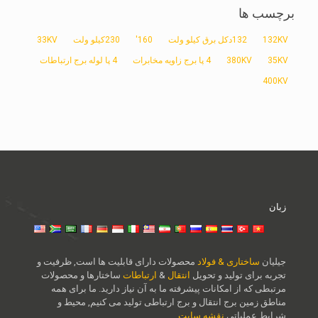
برچسب ها
132KV
132دکل برق کیلو ولت
160'
230کیلو ولت
33KV
35KV
380KV
4 پا برج زاویه مخابرات
4 پا لوله برج ارتباطات
400KV
زبان
جیلیان
ساختاری & فولاد
محصولات دارای قابلیت ها است, ظرفیت و
تجربه برای تولید و تحویل
انتقال
&
ارتباطات
ساختارها و محصولات
مرتبطی که از امکانات پیشرفته ما به آن نیاز دارید. ما برای همه
مناطق زمین برج انتقال و برج ارتباطی تولید می کنیم, محیط و
شرایط عملیاتی.
نقشه سایت