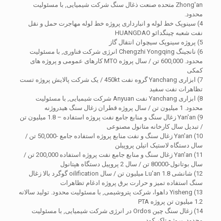
Zhong'an متحده صنعت ذغال سنگ شرکت شیمیایی, با مسئولیت
محدود.
4) سینوپک خط لوله و انبارداری پروژه خط لوله مهاجرت حمل و نقل
نفت شعبه چینگدائو HUANGDAO
5) پروژه سینوپک سیچوان انتقال گاز
6) نانجینگ Chengzhi Yongqing انرژی شرکت فناوری, با مسئولیت
محدود. 600,000 تن / سال پروژه MTO کارهای عمومی و پروژه های
کمکی
7) ابزاری Yanchang گروه نفت 450kt / یک شرکت پالایش پروژه تست
تظاهرات نفت سفید
8) ابزاری Yanchang نفت Anyuan شرکت شیمیایی, با مسئولیت
محدود. 1 میلیون تن / سال پروژه قطران زغال سنگ هیدروژنه
9) Yan'an زغال سنگ و منابع جامع نفت پروژه استفاده – 1.8 میلیون تن
/ تبدیل سال کارخانه متانول مصنوعی
10) Yan'an زغال سنگ و نفت منابع پروژه استفاده جامع -50,000 تن /
سال دستگاه لاستیک اتیلن پروپیلن
11) Yan'an زغال سنگ و منابع جامع نفت پروژه استفاده 200,000 تن /
سال بوتانول-80000 تن / سال 2 پروپیل دستگاه هپتانول
12) شانشی Lu'an 1.8 میلیون تن / سال oilification گوگرد بالا زغال
سنگ استفاده تمیز و حرارت برق پروژه ادغام تظاهرات
13) Yisheng داهوا، شرکت پتروشیمی, با مسئولیت محدود. تولید سالانه
1.2 میلیون تن پروژه PTA
14) زغال سنگ چین Ordos در انرژی شرکت شیمیایی, با مسئولیت
محدود. پروژه تاکر کود