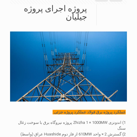
پروژه اجرای پروژه
جیلیان
عملکرد پروژه برق فولاد عملکرد پروژه جزئی:
1) اندونزی Zhizha 1 × 1000MW پروژه نیروگاه برق با سوخت زغال
سنگ
2) گسترش 2 × واحد 610MW از فاز دوم Huashide عراق (واسط)