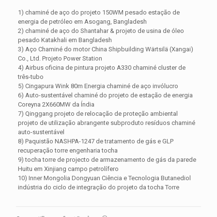
1) chaminé de aço do projeto 150WM pesado estação de
energia de petróleo em Asogang, Bangladesh
2) chaminé de aço do Shantahar & projeto de usina de óleo
pesado Katakhali em Bangladesh
3) Aço Chaminé do motor China Shipbuilding Wärtsilä (Xangai)
Co., Ltd. Projeto Power Station
4) Airbus oficina de pintura projeto A330 chaminé cluster de
três-tubo
5) Cingapura Wink 80m Energia chaminé de aço invólucro
6) Auto-sustentável chaminé do projeto de estação de energia
Coreyna 2X660MW da Índia
7) Qinggang projeto de relocação de proteção ambiental
projeto de utilização abrangente subproduto resíduos chaminé
auto-sustentável
8) Paquistão NASHPA-1247 de tratamento de gás e GLP
recuperação torre engenharia tocha
9) tocha torre de projecto de armazenamento de gás da parede
Huitu em Xinjiang campo petrolífero
10) Inner Mongolia Dongyuan Ciência e Tecnologia Butanediol
indústria do ciclo de integração do projeto da tocha Torre