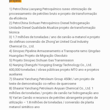
projeto:
1) PetroChina Liaoyang Petroquímico russo otimização de
processamento de petróleo bruto e projeto de transformação
da eficiência
2) PetroChina Sichuan Petroquímico Diesel hidrogenação
Unidade Diesel Qualidade Atualize projeto de transformação
técnica
3) 1.7 milhões de toneladas / ano de carvão-a-metanol e projeto
de olefinas conversão de Zhong'an United Coal Industry
Chemical Co., Ltd.
4) Sinopec Pipeline Armazenamento e Transporte ramo Qingdao
Huangdao Projeto de Migração Oleoduto
5) Projeto Sinopec Sichuan Gas Transmission
6) Nanjing Chengzhi Yongqing Energy Technology Co., Ltd.
600,000 toneladas / obras públicas projeto MTO ano e projetos
auxiliares
7) Shaanxi Yanchang Petroleum Group 450kt / um projeto de
teste de demonstração co-refino de querosene
8) Shaanxi Yanchang Petroleum Anyuan Chemical Co., Ltd. 1
milhões de toneladas / projeto de carvão tar hidrogenação ano
9) Yan'an Carvão e recursos de petróleo abrangente projeto de
utilização – 1.8 milhões de toneladas / conversão de planta
metanol sintético ano