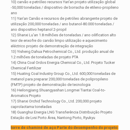
10) carvão e petróleo recursos Yan'an projeto utilização global
-50,000 toneladas / dispositivo de borracha de etileno-propileno
ano
11) Yan'an Carvão e recursos de petróleo abrangente projeto de
utilização 200,000 toneladas / ano butanol-80.000 toneladas /
ano dispositivo heptanol 2-propil
12) Shanxi Lu'an 1.8 milhões de toneladas / ano oilification alto
teor de enxofre do carvão limpo utilização e aquecimento
eléctrico projeto de demonstração de integração
13) Yisheng Dahua Petrochemical Co., Ltd. produção anual de
1.2 milhões de toneladas de projeto PTA
14) China Coal Ordos Energia Chemical Co., Ltd. Projeto Tucker
Chemical Fertilizer
15) Huating Coal Industry Group Co., Ltd. 600,000 toneladas de
metanol para preparar 200,000 toneladas de polipropileno
(FMTP) projeto de demonstração de tecnologia
16) Heilongjiang Shuangyashan Longmei Tiantai Coal-to-
Aromatics Projeto
17) Shanxi Orchid Technology Co., Ltd. 200,000 projeto
caprolactama toneladas
18) Guanghui Energia LNG Transferência Distribuição Projeto
Estação de Lvsi Porto Área, Nantong Porto, Ryukyu
torre de chaminé de aço Parte do desempenho do projeto: