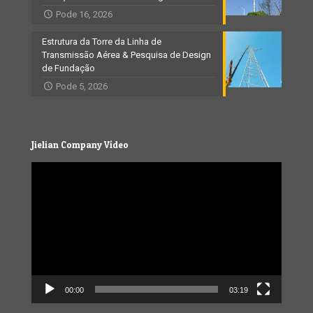
Pode 16, 2026
Estrutura da Torre da Linha de
Transmissão Aérea & Pesquisa de Design
de Fundação
Pode 5, 2026
Jielian Company Vídeo
Video
Player
00:00
03:19