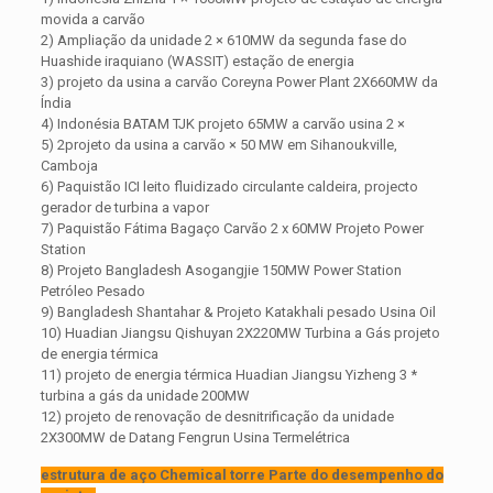
movida a carvão
2) Ampliação da unidade 2 × 610MW da segunda fase do
Huashide iraquiano (WASSIT) estação de energia
3) projeto da usina a carvão Coreyna Power Plant 2X660MW da
Índia
4) Indonésia BATAM TJK projeto 65MW a carvão usina 2 ×
5) 2projeto da usina a carvão × 50 MW em Sihanoukville,
Camboja
6) Paquistão ICI leito fluidizado circulante caldeira, projecto
gerador de turbina a vapor
7) Paquistão Fátima Bagaço Carvão 2 x 60MW Projeto Power
Station
8) Projeto Bangladesh Asogangjie 150MW Power Station
Petróleo Pesado
9) Bangladesh Shantahar & Projeto Katakhali pesado Usina Oil
10) Huadian Jiangsu Qishuyan 2X220MW Turbina a Gás projeto
de energia térmica
11) projeto de energia térmica Huadian Jiangsu Yizheng 3 *
turbina a gás da unidade 200MW
12) projeto de renovação de desnitrificação da unidade
2X300MW de Datang Fengrun Usina Termelétrica
estrutura de aço Chemical torre Parte do desempenho do