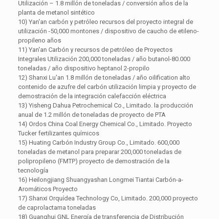
Utilización – 1.8 millón de toneladas / conversión años de la
planta de metanol sintético
10) Yan'an carbón y petróleo recursos del proyecto integral de
utilización -50,000 montones / dispositivo de caucho de etileno-
propileno años
11) Yan'an Carbón y recursos de petróleo de Proyectos
Integrales Utilización 200,000 toneladas / año butanol-80.000
toneladas / año dispositivo heptanol 2-propilo
12) Shanxi Lu'an 1.8 millón de toneladas / año oilification alto
contenido de azufre del carbón utilización limpia y proyecto de
demostración de la integración calefacción eléctrica
13) Yisheng Dahua Petrochemical Co., Limitado. la producción
anual de 1.2 millón de toneladas de proyecto de PTA
14) Ordos China Coal Energy Chemical Co., Limitado. Proyecto
Tucker fertilizantes químicos
15) Huating Carbón Industry Group Co., Limitado. 600,000
toneladas de metanol para preparar 200,000 toneladas de
polipropileno (FMTP) proyecto de demostración de la
tecnología
16) Heilongjiang Shuangyashan Longmei Tiantai Carbón-a-
Aromáticos Proyecto
17) Shanxi Orquídea Technology Co, Limitado. 200,000 proyecto
de caprolactama toneladas
18) Guanghui GNL Energía de transferencia de Distribución