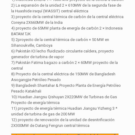
2) La expansión de la unidad 2 × 610MW de la segunda fase de
la Huashide iraquí (WASSIT) central eléctrica
3) proyecto de la central térmica de carbón de la central eléctrica
Coreyna 2X660MW de la India
4) proyecto de 65MW planta de energía de carbón 2 × Indonesia
BATAM TJK
5) 2proyecto de la central térmica de carbón × 50 MW en
Sihanoukville, Camboya
6) Pakistán ICI lecho fluidizado circulante caldera, proyecto
generador de turbina de vapor
7) Pakistán Fatima bagazo a carbón 2 × 60MW proyecto de la
central
8) Proyecto de la central eléctrica de 150MW de Bangladesh
Asogangjie Petróleo Pesado
9) Bangladesh Shantahar & Proyecto Planta de Energía Petróleo
Pesado Katakhali
10) Huadian Jiangsu Qishuyan 2X220MW de Turbinas de Gas
Proyecto de energía térmica
11) proyecto de energía térmica Huadian Jiangsu Yizheng 3 *
unidad de turbina de gas de 200 MW
12) proyecto de renovación de la unidad de desnitrificación
2X300MW de Datang Fengrun central térmica