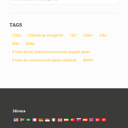
TAGS
132kv
132torre de energía kV
160'
230kV
33kv
35kv
380kv
4 Torre de las Telecomunicaciones angular patas
4 Torre de comunicación patas tubulares
400KV
Idioma