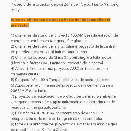
Proyecto de la Estación de Lvsi Zona del Puerto, Puerto Nantong,
ryukyu
torre de chimenea de acero Parte del desempeño del
proyecto:
1) chimenea de acero del proyecto 150WM pesada estación de
energía de petróleo en Asogang, Bangladesh
2) chimenea de acero de la Shantahar & proyecto de la central
de petróleo pesado Katakhali en Bangladesh
3) Chimenea de acero de China Shipbuilding Wärtsilä motor
(Llevar a la fuerza) Co., Limitado. Proyecto de la central
4) Airbus taller de pintura proyecto A330 de tres tubos de
chimenea clúster
5) Singapur Wink 80m Energía chimenea de acero carcasa
6) Autoportante chimenea del proyecto de la central Coreyna
2X660MW de la India
7) proyecto de reubicación de protección del medio ambiente
Qinggang proyecto de amplia utilización de subproductos de
residuos chimenea autoportante
8) Pakistán NASHPA-1247 de tratamiento de gas y GLP
recuperación de la torre de la ingeniería de la antorcha
9) torre de la antorcha del proyecto de almacenamiento de gas
de pared Huitu en Xinjiang Oilfield