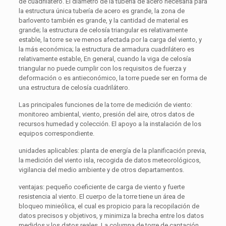
de cuadrilátero. El diámetro de la tubería de acero necesaria para
la estructura única tubería de acero es grande, la zona de
barlovento también es grande, y la cantidad de material es
grande; la estructura de celosía triangular es relativamente
estable, la torre se ve menos afectada por la carga del viento, y
la más económica; la estructura de armadura cuadrilátero es
relativamente estable, En general, cuando la viga de celosía
triangular no puede cumplir con los requisitos de fuerza y ​​
deformación o es antieconómico, la torre puede ser en forma de
una estructura de celosía cuadrilátero.
Las principales funciones de la torre de medición de viento:
monitoreo ambiental, viento, presión del aire, otros datos de
recursos humedad y colección. El apoyo a la instalación de los
equipos correspondiente.
unidades aplicables: planta de energía de la planificación previa,
la medición del viento isla, recogida de datos meteorológicos,
vigilancia del medio ambiente y de otros departamentos.
ventajas: pequeño coeficiente de carga de viento y fuerte
resistencia al viento. El cuerpo de la torre tiene un área de
bloqueo minieólica, el cual es propicio para la recopilación de
datos precisos y objetivos, y minimiza la brecha entre los datos
medidos y los datos reales. La columna de torre de captación