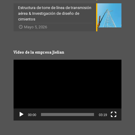
Estructura de torre de línea de transmisión
aérea & Investigación de diseño de
cimientos
Mayo 5, 2026
Vídeo de la empresa Jielian
Video
Player
00:00
03:19