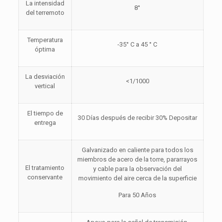
La intensidad
8°
del terremoto
Temperatura
-35° C a 45 ° C
óptima
La desviación
<1/1000
vertical
El tiempo de
30 Días después de recibir 30% Depositar
entrega
Galvanizado en caliente para todos los
miembros de acero de la torre, pararrayos
El tratamiento
y cable para la observación del
conservante
movimiento del aire cerca de la superficie
Para 50 Años