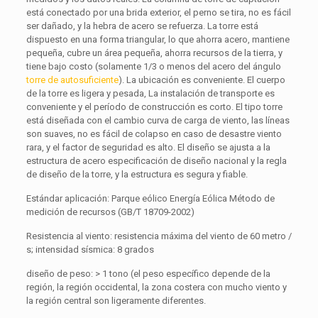
está conectado por una brida exterior, el perno se tira, no es fácil
ser dañado, y la hebra de acero se refuerza. La torre está
dispuesto en una forma triangular, lo que ahorra acero, mantiene
pequeña, cubre un área pequeña, ahorra recursos de la tierra, y
tiene bajo costo (solamente 1/3 o menos del acero del ángulo
torre de autosuficiente
). La ubicación es conveniente. El cuerpo
de la torre es ligera y pesada, La instalación de transporte es
conveniente y el período de construcción es corto. El tipo torre
está diseñada con el cambio curva de carga de viento, las líneas
son suaves, no es fácil de colapso en caso de desastre viento
rara, y el factor de seguridad es alto. El diseño se ajusta a la
estructura de acero especificación de diseño nacional y la regla
de diseño de la torre, y la estructura es segura y fiable.
Estándar aplicación: Parque eólico Energía Eólica Método de
medición de recursos (GB/T 18709-2002)
Resistencia al viento: resistencia máxima del viento de 60 metro /
s; intensidad sísmica: 8 grados
diseño de peso: > 1 tono (el peso específico depende de la
región, la región occidental, la zona costera con mucho viento y
la región central son ligeramente diferentes.