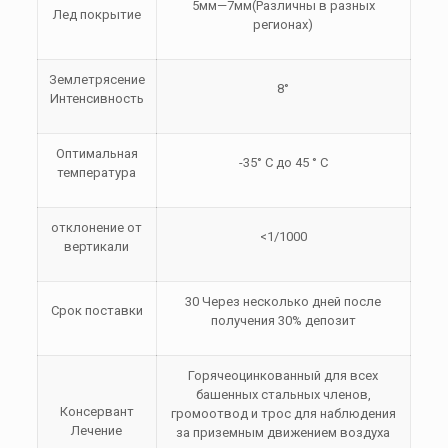
5мм—7мм(Различны в разных
Лед покрытие
регионах)
Землетрясение
8°
Интенсивность
Оптимальная
-35° С до 45 ° С
температура
отклонение от
<1/1000
вертикали
30 Через несколько дней после
Срок поставки
получения 30% депозит
Горячеоцинкованный для всех
башенных стальных членов,
Консервант
громоотвод и трос для наблюдения
Лечение
за приземным движением воздуха