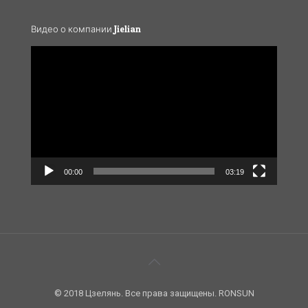
Видео о компании Jielian
Video
Player
00:00
03:19
© 2018 Цзелянь. Все права защищены. RONSUN