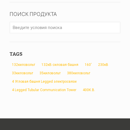
ПОИСК ПРОДУКТА
TAGS
132киловольт
132кВ силовая башня
160'
230кВ
33киловольт
35киловольт
380киловольт
4 Угловая башня Legged электросвязи
4 Legged Tubular Communication Tower
400К.В.