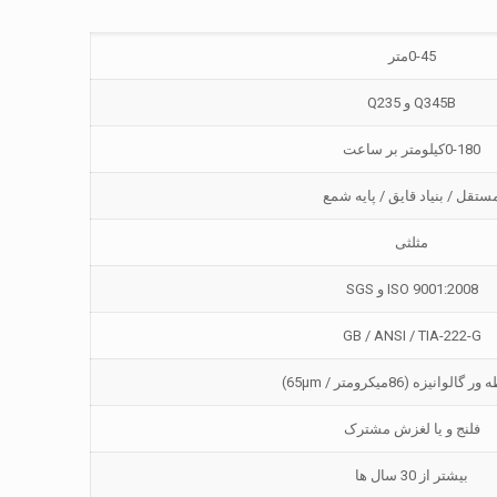
0-45متر
Q345B و Q235
0-180کیلومتر بر ساعت
ستقل / بنیاد قایق / پایه شمع
مثلثی
ISO 9001:2008 و SGS
GB / ANSI / TIA-222-G
لوانیزه (86میکرومتر / 65μm)
فلنج و یا لغزش مشترک
بیشتر از 30 سال ها