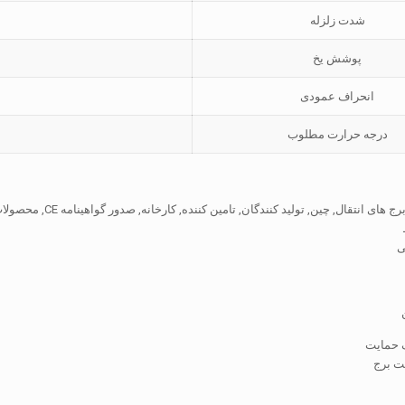
شدت زلزله
پوشش یخ
انحراف عمودی
درجه حرارت مطلوب
های انتقال, چین, تولید کنندگان, تامین کننده, کارخانه, صدور گواهینامه CE, محصولات
ی
ک حمایت
یت برج