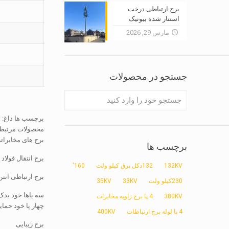
برج ارتباطی درخت
استتار شده بیونیک
مارس 29, 2026
جستجو در محصولات
برچسب ها داغ: برج 
محصولات مرتبط
برج های مخابرات
برچسب ها
برج انتقال فولاد
132KV
132دکل برق کیلو ولت
160'
برج ارتباطی آنتن
230کیلو ولت
33KV
35KV
سه پاها خود ید
380KV
4 پا برج زاویه مخابرات
چهار پا خود حما
4 پا لوله برج ارتباطات
400KV
برج زیبایی