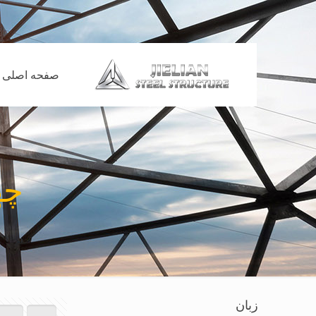
صفحه اصلی
چها
زبان