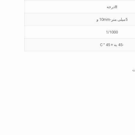
8درجه
5میلی متر-10mm و
1/1000
-45 به + 45 ° C