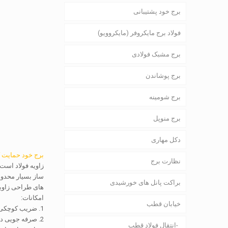
برج خود پشتیبانی
فولاد برج مایکروفر (مایکروویو)
برج مشبک فولادی
برج پوشاندن
برج شومینه
برج منوپل
دکل مهاری
برج خود حمایت ک
نظارت برج
زاویه فولاد است 
ساز بسیار محدود 
براکت پانل های خورشیدی
های طراحی زاویه 
امکانات:
خیابان قطب
1. ضریب کوچکی از بار باد, مقاومت در برابر باد قوی.
2. صرفه جویی در منابع زمین, مکان مناسب.
انتقال فولاد قطب