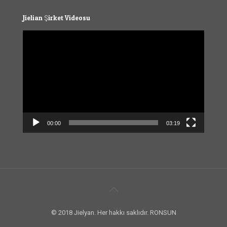
Jielian Şirket Videosu
Video
Player
00:00
03:19
© 2018 Jielyan. Her hakkı saklıdır. RONSUN