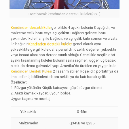
Dört bacak kendinden destekli kuleler(SST)
Kendinden destekli kule
genellikle 4 ayaklı kulenin 3 ayağıdır, ve
malzeme çelik boru veya açı çeliktir. Bağlantı gelince, boru
şeklindeki kule flanş ile bağlıdır, ve açı çelik kule somun ve civata
ile bağlıdır.
Kendinden destekli kuleler
genel olarak aynı
yükseklikte gergili kule daha pahalıdır. özellik değerleri yüksektir
veya inşaat alanı son derece sınırlı olduğu Genellikle seçilir. dört
ayaklı tasarlanmış kuleler bulunmasına rağmen, üçgen üç bacak
sıcak daldırma galvanizli yapı Amerika'da üretilen en yaygın kule.
Kendinden Destek Kulesi
2 Tasarım stilleri köşelidir, portatif ya da
imal edilmiş bölümlerde boru şekilli ya da katı bacak çelik.
Özellikler:
1. Rüzgar yükünün Küçük katsayısı, güçlü rüzgar direnci.
2. Arazi kaynak kaydet, uygun bölge.
Uygun taşıma ve montaj.
Yükseklik
0-45m
Malzemeler
Q345B ve Q235