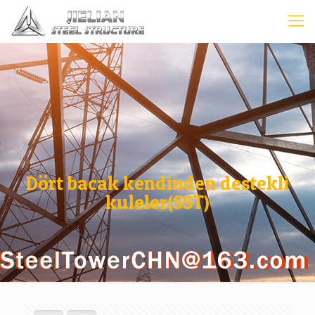
Dört bacak kendinden destekli
kuleler(SST)