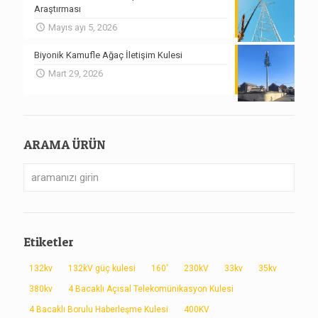
Araştırması
Mayıs ayı 5, 2026
Biyonik Kamufle Ağaç İletişim Kulesi
Mart 29, 2026
ARAMA ÜRÜN
Etiketler
132kv
132kV güç kulesi
160'
230kV
33kv
35kv
380kv
4 Bacaklı Açısal Telekomünikasyon Kulesi
4 Bacaklı Borulu Haberleşme Kulesi
400KV