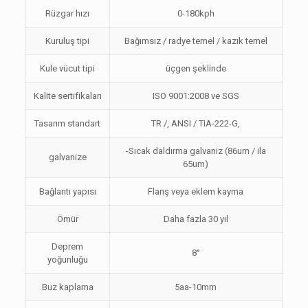
Rüzgar hızı
0-180kph
Kuruluş tipi
Bağımsız / radye temel / kazık temel
Kule vücut tipi
üçgen şeklinde
Kalite sertifikaları
ISO 9001:2008 ve SGS
Tasarım standart
TR /, ANSI / TIA-222-G,
-Sıcak daldırma galvaniz (86um / ila
galvanize
65um)
Bağlantı yapısı
Flanş veya eklem kayma
Ömür
Daha fazla 30 yıl
Deprem
8°
yoğunluğu
Buz kaplama
5aa-10mm