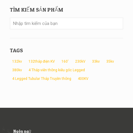
TÌM KIẾM SẢN PHẨM
TAGS
132kv
132tháp điện KV
160'
230kV
33kv
35kv
380kv
4 Tháp viễn thông kiễu góc Legged
4 Legged Tubular Tháp Truyền thông
400KV
Ngôn ngữ