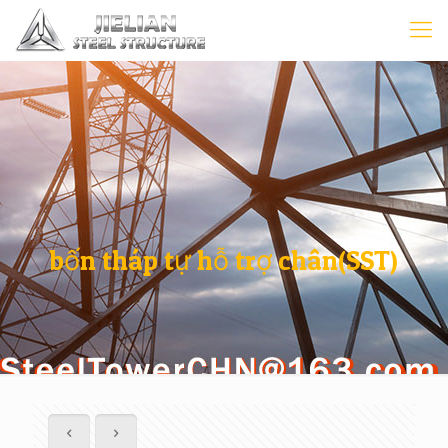
bốn tháp tự hỗ trợ chân(SST)