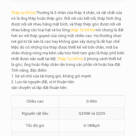
Tháp tự hỗ trợ
Thường là 3 chân của tháp 4 chân, và vật chất của
nó là ống thép hoặc thép góc. Đối với các kết nối, tháp hình ống
được nối với nhau bằng mặt bích, và tháp thép góc được nối với
nhau bằng các loại hạt và bu lông.
tháp Tự hỗ trợ
nói chung là đắt
hơn so với tháp guyed của cùng một chiều cao. Họ thường chọn
nơi giá trị tài sản là cao hay không gian xây dựng là rất hạn chế.
Mặc dù có những tòa tháp được thiết kế với bốn chân, một ba
chân nhúng nóng mạ kẽm cấu trúc hình tam giác là tháp phổ biến
nhất được sản xuất tại Mỹ.
Tháp Tự Hỗ trợ
2 phong cách thiết kế
là góc, ống hoặc thép chân rắn trong các phần rời hoặc bịa đặt.
Tính năng, đặc điểm:
1. hệ số nhỏ của tải trọng gió, kháng gió mạnh.
2. Lưu tài nguyên đất, vị trí thuận tiện.
vận chuyển và lắp đặt thuận tiện.
Chiều cao
0-45m
Nguyên vật liệu
Q345B và Q235
Tốc độ gió
0-180kph