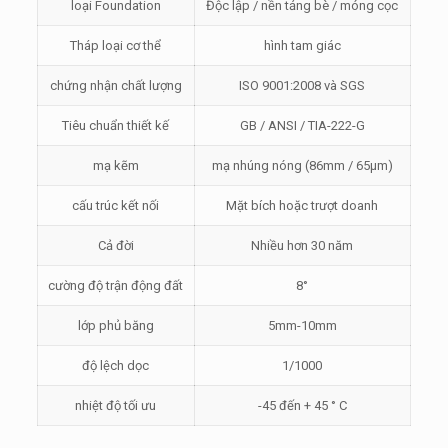
loại Foundation
Độc lập / nền tảng bè / móng cọc
Tháp loại cơ thể
hình tam giác
chứng nhận chất lượng
ISO 9001:2008 và SGS
Tiêu chuẩn thiết kế
GB / ANSI / TIA-222-G
mạ kẽm
mạ nhúng nóng (86mm / 65μm)
cấu trúc kết nối
Mặt bích hoặc trượt doanh
Cả đời
Nhiều hơn 30 năm
cường độ trận động đất
8°
lớp phủ băng
5mm-10mm
độ lệch dọc
1/1000
nhiệt độ tối ưu
-45 đến + 45 ° C