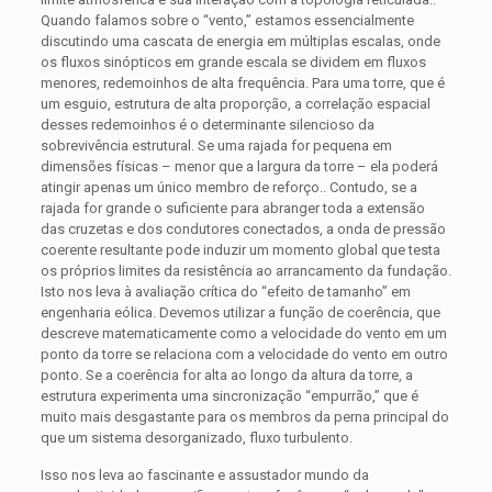
Quando falamos sobre o “vento,” estamos essencialmente
discutindo uma cascata de energia em múltiplas escalas, onde
os fluxos sinópticos em grande escala se dividem em fluxos
menores, redemoinhos de alta frequência. Para uma torre, que é
um esguio, estrutura de alta proporção, a correlação espacial
desses redemoinhos é o determinante silencioso da
sobrevivência estrutural. Se uma rajada for pequena em
dimensões físicas – menor que a largura da torre – ela poderá
atingir apenas um único membro de reforço.. Contudo, se a
rajada for grande o suficiente para abranger toda a extensão
das cruzetas e dos condutores conectados, a onda de pressão
coerente resultante pode induzir um momento global que testa
os próprios limites da resistência ao arrancamento da fundação.
Isto nos leva à avaliação crítica do “efeito de tamanho” em
engenharia eólica. Devemos utilizar a função de coerência, que
descreve matematicamente como a velocidade do vento em um
ponto da torre se relaciona com a velocidade do vento em outro
ponto. Se a coerência for alta ao longo da altura da torre, a
estrutura experimenta uma sincronização “empurrão,” que é
muito mais desgastante para os membros da perna principal do
que um sistema desorganizado, fluxo turbulento.
Isso nos leva ao fascinante e assustador mundo da