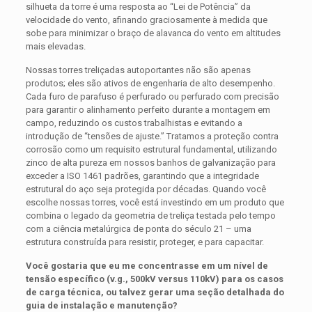
silhueta da torre é uma resposta ao “Lei de Potência” da
velocidade do vento, afinando graciosamente à medida que
sobe para minimizar o braço de alavanca do vento em altitudes
mais elevadas.
Nossas torres treliçadas autoportantes não são apenas
produtos; eles são ativos de engenharia de alto desempenho.
Cada furo de parafuso é perfurado ou perfurado com precisão
para garantir o alinhamento perfeito durante a montagem em
campo, reduzindo os custos trabalhistas e evitando a
introdução de “tensões de ajuste.” Tratamos a proteção contra
corrosão como um requisito estrutural fundamental, utilizando
zinco de alta pureza em nossos banhos de galvanização para
exceder a ISO 1461 padrões, garantindo que a integridade
estrutural do aço seja protegida por décadas. Quando você
escolhe nossas torres, você está investindo em um produto que
combina o legado da geometria de treliça testada pelo tempo
com a ciência metalúrgica de ponta do século 21 – uma
estrutura construída para resistir, proteger, e para capacitar.
Você gostaria que eu me concentrasse em um nível de
tensão específico (v.g., 500kV versus 110kV) para os casos
de carga técnica, ou talvez gerar uma seção detalhada do
guia de instalação e manutenção?