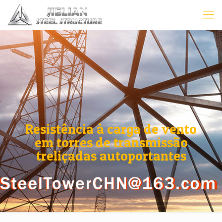
Resistência à carga de vento
em torres de transmissão
treliçadas autoportantes