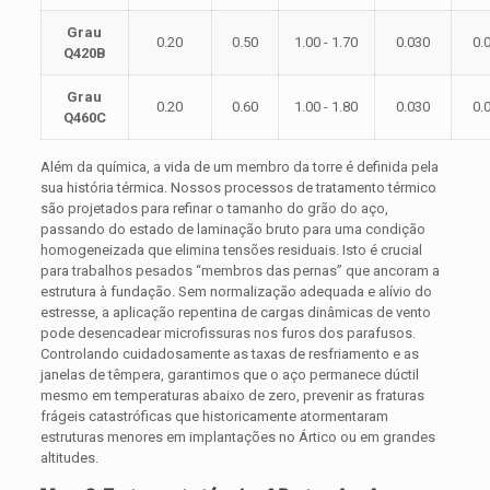
Grau
0.20
0.50
1.00 - 1.70
0.030
0.
Q420B
Grau
0.20
0.60
1.00 - 1.80
0.030
0.
Q460C
Além da química, a vida de um membro da torre é definida pela
sua história térmica. Nossos processos de tratamento térmico
são projetados para refinar o tamanho do grão do aço,
passando do estado de laminação bruto para uma condição
homogeneizada que elimina tensões residuais. Isto é crucial
para trabalhos pesados “membros das pernas” que ancoram a
estrutura à fundação. Sem normalização adequada e alívio do
estresse, a aplicação repentina de cargas dinâmicas de vento
pode desencadear microfissuras nos furos dos parafusos.
Controlando cuidadosamente as taxas de resfriamento e as
janelas de têmpera, garantimos que o aço permanece dúctil
mesmo em temperaturas abaixo de zero, prevenir as fraturas
frágeis catastróficas que historicamente atormentaram
estruturas menores em implantações no Ártico ou em grandes
altitudes.