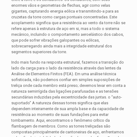
enormes vãos e geometrias de flechas, agir como velas
gigantes, capturando energia eólica e transmitindo-a para as
cruzetas da torre como cargas pontuais concentradas. Este
acoplamento significa que a resistência ao vento da torre não se
refere apenas à estrutura de aço em si, mas a todo o sistema
mecânico, incluindo o comportamento aeroelástico dos cabos,
que pode sofrer vibrações galopantes ou eólicas,
sobrecarregando ainda mais a integridade estrutural dos
segmentos superiores da torre.
Indo mais fundo na resposta estrutural, fazemos a transição do
lado da carga para o lado da resistência através das lentes da
Análise de Elementos Finitos (FEA). Em uma análise técnica
sofisticada, não podemos confiar em simples suposições de
treliça onde cada membro está preso; devemos levar em conta a
natureza semirrígida das ligações parafusadas e as tensões
secundárias induzidas pela excentricidade das juntas. o “auto-
suportado” A natureza dessas torres significa que elas
dependem inteiramente de sua ampla base e da capacidade de
resistência ao momento de suas fundações para evitar
tombamento. Aqui, encontramos o fenômeno crítico da
flambagem de membros. Como as torres treliçadas são
compostas principalmente de cantoneiras de aço, enfrentamos