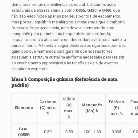
demandas exatas de resiliência estrutural. Utilizamos aços
estruturais de alta resistência como
Q355, Q420, e Q460
, que
não são escolhidos apenas por seus pontos de escoamento,
mas por seu equilíbrio metalúrgico. Entendemos que o carbono
fornece a força necessária, mas deve ser temperado com
manganês para garantir uma temperabilidade profunda,
enquanto o silício atua como um desoxidante vital para manter a
pureza interna. A tabela a seguir descreve os rigorosos padrões
químicos que mantemos para garantir que nossas torres
possuam a estrutura cristalina uniforme necessária para resistir
ao cisalhamento imprevisível e às tensões axiais de eventos
climáticos extremos..
Mesa 1: Composição química (Referência de nota
padrão)
Silício
Carbono
Fósforo
Enx
(e)
Manganês
Elemento
(C) máx.
(P)
(
máx.
(Mn) %
%
máx. %
máx
%
Grau
0.20
0.50
1.00 - 1.60
0.035
0.
Q355B