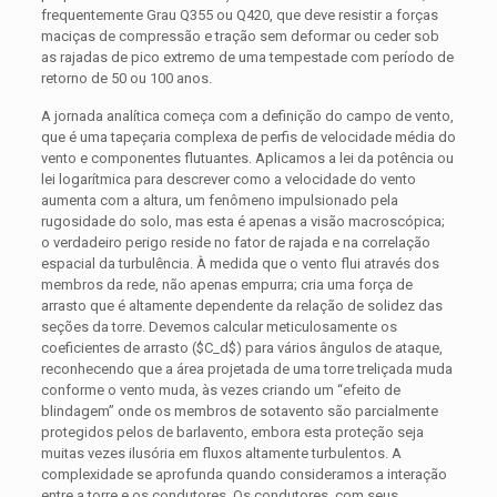
frequentemente Grau Q355 ou Q420, que deve resistir a forças
maciças de compressão e tração sem deformar ou ceder sob
as rajadas de pico extremo de uma tempestade com período de
retorno de 50 ou 100 anos.
A jornada analítica começa com a definição do campo de vento,
que é uma tapeçaria complexa de perfis de velocidade média do
vento e componentes flutuantes. Aplicamos a lei da potência ou
lei logarítmica para descrever como a velocidade do vento
aumenta com a altura, um fenômeno impulsionado pela
rugosidade do solo, mas esta é apenas a visão macroscópica;
o verdadeiro perigo reside no fator de rajada e na correlação
espacial da turbulência. À medida que o vento flui através dos
membros da rede, não apenas empurra; cria uma força de
arrasto que é altamente dependente da relação de solidez das
seções da torre. Devemos calcular meticulosamente os
coeficientes de arrasto (
$C_d$
) para vários ângulos de ataque,
reconhecendo que a área projetada de uma torre treliçada muda
conforme o vento muda, às vezes criando um “efeito de
blindagem” onde os membros de sotavento são parcialmente
protegidos pelos de barlavento, embora esta proteção seja
muitas vezes ilusória em fluxos altamente turbulentos. A
complexidade se aprofunda quando consideramos a interação
entre a torre e os condutores. Os condutores, com seus