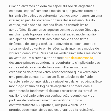
Quando entramos no domínio especializado da engenharia
estrutural, especificamente a mecânica que governa torres de
transmissão treliçadas autoportantes, nos encontramos em uma
interseção peculiar da teoria do feixe de Euler-Bernoulli e do
caótico, realidade não linear da física da camada limite
atmosférica. Essas torres, aquelas sentinelas esqueléticas que
marcham pela topografia da nossa civilização moderna, não
são apenas estruturas de aço estáticas; eles são filtros
dinâmicos de energia cinética, traduzindo constantemente a
força invisível do vento em tensões axiais internas e modos de
vibração complexos. Para analisar verdadeiramente a resistência
ao vento de um sistema autoportante
torre de transmissão
,
devemos primeiro abandonar a reconfortante simplicidade das
cargas estáticas equivalentes e mergulhar na natureza
estocástica do próprio vento, reconhecendo que o vento não é
uma pressão constante, mas um fluxo turbulento de fluido
caracterizado por intensidade variável, escala, e frequência. Este
monólogo interno da lógica de engenharia começa com a
compreensão fundamental de que a resistência da torre é um
equilíbrio delicado entre sua configuração geométrica – os
padrões de contraventamento específicos como o
contraventamento K, Suporte X, ou tipos Warren - e as
propriedades materiais do aço estrutural de alta resistência,