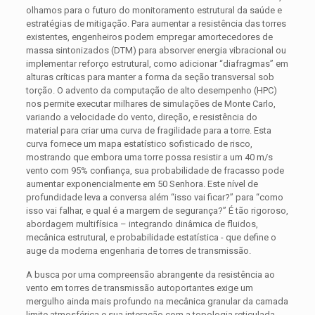
olhamos para o futuro do monitoramento estrutural da saúde e
estratégias de mitigação. Para aumentar a resistência das torres
existentes, engenheiros podem empregar amortecedores de
massa sintonizados (DTM) para absorver energia vibracional ou
implementar reforço estrutural, como adicionar “diafragmas” em
alturas críticas para manter a forma da seção transversal sob
torção. O advento da computação de alto desempenho (HPC)
nos permite executar milhares de simulações de Monte Carlo,
variando a velocidade do vento, direção, e resistência do
material para criar uma curva de fragilidade para a torre. Esta
curva fornece um mapa estatístico sofisticado de risco,
mostrando que embora uma torre possa resistir a um 40 m/s
vento com 95% confiança, sua probabilidade de fracasso pode
aumentar exponencialmente em 50 Senhora. Este nível de
profundidade leva a conversa além “isso vai ficar?” para “como
isso vai falhar, e qual é a margem de segurança?” É tão rigoroso,
abordagem multifísica – integrando dinâmica de fluidos,
mecânica estrutural, e probabilidade estatística - que define o
auge da moderna engenharia de torres de transmissão.
A busca por uma compreensão abrangente da resistência ao
vento em torres de transmissão autoportantes exige um
mergulho ainda mais profundo na mecânica granular da camada
limite atmosférica e sua interação com a topologia reticulada..