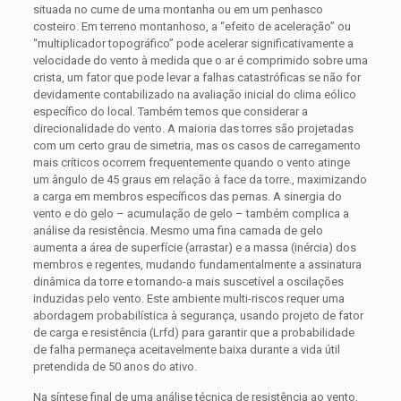
situada no cume de uma montanha ou em um penhasco
costeiro. Em terreno montanhoso, a “efeito de aceleração” ou
“multiplicador topográfico” pode acelerar significativamente a
velocidade do vento à medida que o ar é comprimido sobre uma
crista, um fator que pode levar a falhas catastróficas se não for
devidamente contabilizado na avaliação inicial do clima eólico
específico do local. Também temos que considerar a
direcionalidade do vento. A maioria das torres são projetadas
com um certo grau de simetria, mas os casos de carregamento
mais críticos ocorrem frequentemente quando o vento atinge
um ângulo de 45 graus em relação à face da torre., maximizando
a carga em membros específicos das pernas. A sinergia do
vento e do gelo – acumulação de gelo – também complica a
análise da resistência. Mesmo uma fina camada de gelo
aumenta a área de superfície (arrastar) e a massa (inércia) dos
membros e regentes, mudando fundamentalmente a assinatura
dinâmica da torre e tornando-a mais suscetível a oscilações
induzidas pelo vento. Este ambiente multi-riscos requer uma
abordagem probabilística à segurança, usando projeto de fator
de carga e resistência (Lrfd) para garantir que a probabilidade
de falha permaneça aceitavelmente baixa durante a vida útil
pretendida de 50 anos do ativo.
Na síntese final de uma análise técnica de resistência ao vento,