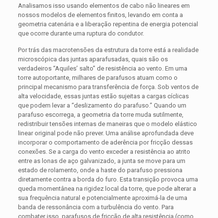
Analisamos isso usando elementos de cabo não lineares em
nossos modelos de elementos finitos, levando em conta a
geometria catenária e a liberação repentina de energia potencial
que ocorre durante uma ruptura do condutor.
Por trás das macrotensões da estrutura da torre está a realidade
microscópica das juntas aparafusadas, quais são os
verdadeiros “Aquiles’ salto” de resistência ao vento. Em uma
torre autoportante, milhares de parafusos atuam como o
principal mecanismo para transferência de força. Sob ventos de
alta velocidade, essas juntas estão sujeitas a cargas cíclicas
que podem levar a “deslizamento do parafuso.” Quando um
parafuso escorrega, a geometria da torre muda sutilmente,
redistribuir tensões internas de maneiras que o modelo elástico
linear original pode não prever. Uma análise aprofundada deve
incorporar o comportamento de aderência por fricção dessas
conexões. Se a carga do vento exceder a resistência ao atrito
entre as lonas de aço galvanizado, a junta se move para um
estado de rolamento, onde a haste do parafuso pressiona
diretamente contra a borda do furo. Esta transição provoca uma
queda momentânea na rigidez local da torre, que pode alterar a
sua frequência natural e potencialmente aproximá-la de uma
banda de ressonância com a turbulência do vento. Para
combater isso, parafusos de fricção de alta resistência (como