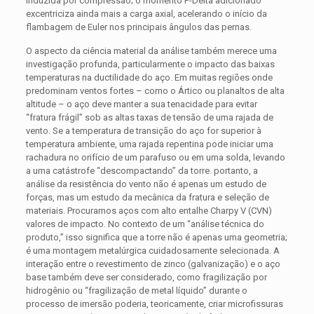
induzida por compressão; o momento P-Delta adicionado
excentriciza ainda mais a carga axial, acelerando o início da
flambagem de Euler nos principais ângulos das pernas.
O aspecto da ciência material da análise também merece uma
investigação profunda, particularmente o impacto das baixas
temperaturas na ductilidade do aço. Em muitas regiões onde
predominam ventos fortes – como o Ártico ou planaltos de alta
altitude – o aço deve manter a sua tenacidade para evitar
“fratura frágil” sob as altas taxas de tensão de uma rajada de
vento. Se a temperatura de transição do aço for superior à
temperatura ambiente, uma rajada repentina pode iniciar uma
rachadura no orifício de um parafuso ou em uma solda, levando
a uma catástrofe “descompactando” da torre. portanto, a
análise da resistência do vento não é apenas um estudo de
forças, mas um estudo da mecânica da fratura e seleção de
materiais. Procuramos aços com alto entalhe Charpy V (CVN)
valores de impacto. No contexto de um “análise técnica do
produto,” isso significa que a torre não é apenas uma geometria;
é uma montagem metalúrgica cuidadosamente selecionada. A
interação entre o revestimento de zinco (galvanização) e o aço
base também deve ser considerado, como fragilização por
hidrogênio ou “fragilização de metal líquido” durante o
processo de imersão poderia, teoricamente, criar microfissuras