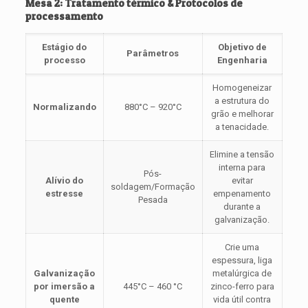
Mesa 2: Tratamento térmico & Protocolos de
processamento
Estágio do
Objetivo de
Parâmetros
processo
Engenharia
Homogeneizar
a estrutura do
Normalizando
880°C – 920°C
grão e melhorar
a tenacidade.
Elimine a tensão
interna para
Pós-
Alívio do
evitar
soldagem/Formação
estresse
empenamento
Pesada
durante a
galvanização.
Crie uma
espessura, liga
Galvanização
metalúrgica de
por imersão a
445°C – 460 °C
zinco-ferro para
quente
vida útil contra