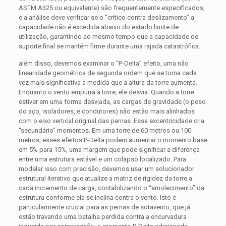
ASTM A325 ou equivalente) são frequentemente especificados,
e a análise deve verificar se o “crítico contra deslizamento” a
capacidade não é excedida abaixo do estado limite de
utilização, garantindo ao mesmo tempo que a capacidade de
suporte final se mantém firme durante uma rajada catastrófica.
além disso, devemos examinar o “P-Delta” efeito, uma não
linearidade geométrica de segunda ordem que se torna cada
vez mais significativa à medida que a altura da torre aumenta.
Enquanto o vento empurra a torre, ele desvia. Quando a torre
estiver em uma forma desviada, as cargas de gravidade (o peso
do aço, isoladores, e condutores) não estão mais alinhados
com o eixo vertical original das pernas. Essa excentricidade cria
“secundário” momentos. Em uma torre de 60 metros ou 100
metros, esses efeitos P-Delta podem aumentar o momento base
em 5% para 15%, uma margem que pode significar a diferença
entre uma estrutura estável e um colapso localizado. Para
modelar isso com precisão, devemos usar um solucionador
estrutural iterativo que atualize a matriz de rigidez da torre a
cada incremento de carga, contabilizando o “amolecimento” da
estrutura conforme ela se inclina contra o vento. Isto é
particularmente crucial para as pernas de sotavento, que já
estão travando uma batalha perdida contra a encurvadura