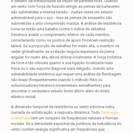
o desafio da instabilidade da seção de paredes finas. Quando
um vento com força de furacão atinge, as pernas de barlavento
são submetidas a intensa tensão - muitas vezes um estado
administrável para o aço - mas as pernas de sotavento são
submetidas a uma compressão maciça. A análise de resistência
torna-se então uma batalha contra o índice de esbeltez.
Devemos avaliar o comprimento efetivo de cada membro,
considerando como os pontos de apoio fornecem restrição
lateral. Se a proporção de esbeltez for muito alta, o membro irá
ceder globalmente; se a relação largura/espessura da perna
angular for muito alta, ele irá dobrar localmente. A força holística
da torre é tão robusta quanto a sua ligação localizada mais
fraca ou o seu suporte diagonal mais delgado, criando uma
vulnerabilidade sistêmica que requer uma análise de flambagem
não linear (frequentemente usando o método Riks ou
solucionadores iterativos incrementais semelhantes) para
encontrar o verdadeiro estado limite último além do limite
elástico inicial.
A dimensão temporal da resistência ao vento adiciona outra
camada de sofisticação: a resposta dinâmica. Todo
Torre auto-
sustentável
tem um conjunto de frequências naturais e formas
modais. Se a densidade espectral de potência da turbulência do
vento contém energia significativa em frequências que