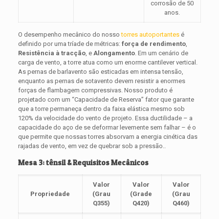
corrosão de 50
anos.
O desempenho mecânico do nosso
torres autoportantes
é
definido por uma tríade de métricas:
força de rendimento
,
Resistência à tracção
, e
Alongamento
. Em um cenário de
carga de vento, a torre atua como um enorme cantilever vertical.
As pernas de barlavento são esticadas em intensa tensão,
enquanto as pernas de sotavento devem resistir a enormes
forças de flambagem compressivas. Nosso produto é
projetado com um “Capacidade de Reserva” fator que garante
que a torre permaneça dentro da faixa elástica mesmo sob
120% da velocidade do vento de projeto. Essa ductilidade – a
capacidade do aço de se deformar levemente sem falhar – é o
que permite que nossas torres absorvam a energia cinética das
rajadas de vento, em vez de quebrar sob a pressão..
Mesa 3: tênsil & Requisitos Mecânicos
Valor
Valor
Valor
Propriedade
(Grau
(Grade
(Grau
Q355)
Q420)
Q460)