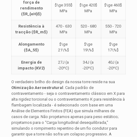
força de
$\ge 355$
$\ge 420$
$\ge 460$
rendimento
MPa
MPa
MPa
(
$R_{eH}$
)
Resistência à
470 - 630
520 - 680
550 - 720
tracção (
$R_m$
)
MPa
MPa
MPa
Alongamento
$\ge
$\ge
$\ge
(
$A_5$
)
21\%$
19\%$
17\%$
Energia de
27J (a
34J (a
40J (a
impacto (KV2)
-20ºC)
-20ºC)
-20ºC)
O verdadeiro brilho do design da nossa torre reside na sua
Otimização Aeroestrutural
. Cada padrão de
contraventamento - seja o contraventamento clássico em X para
alta rigidez torcional ou o contraventamento K para resistência à
flambagem localizada - é selecionado com base em uma
Análise de Elementos Finitos (FEA) que simula milhares de
casos de carga. Não projetamos apenas para peso estático;
projetamos para o “Carga longitudinal desequilibrada,”
simulando o rompimento repentino de um fio condutor para
garantir que a torre não sofra um colapso progressivo. A