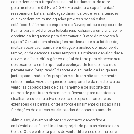
coincidem com a frequência natural fundamental da torre -
geralmente entre 0.5 Hz e 2.0 Hz – a estrutura experimentará
ressonância. Esta amplificação dinâmica pode levar a tensões
que excedem em muito aquelas previstas por cálculos
estáticos. Utilizamos o espectro de Davenport ou o espectro de
Kaimal para modelar esta turbulência, realizando uma análise no
domínio da frequência para determinar o “Fator de resposta à
rajada.” Contudo, em simulações modernas de alta fidelidade,
muitas vezes avançamos em direção à análise do histórico do
tempo, onde geramos séries temporais sintéticas de velocidade
do vento e “sacudir” o gêmeo digital da torre para observar seu
deslocamento em tempo real e evolução de tensão. Isto nos
permite ver o “respirando” da torre e o acúmulo de fadiga nas
juntas parafusadas. Os próprios parafusos são um elemento
crítico, muitas vezes esquecido, componente da resistência ao
vento; as capacidades de cisalhamento e de suporte dos
grupos de parafusos devem ser suficientes para transferir o
cisalhamento cumulativo do vento do topo da torre até as
extensões das pernas, onde a força é finalmente dissipada nas
fundações de estacas ou almofadas de concreto armado.
além disso, devemos abordar o contexto geográfico e
ambiental da análise. Uma torre projetada para as planícies do
Centro-Oeste enfrenta perfis de vento diferentes de uma torre