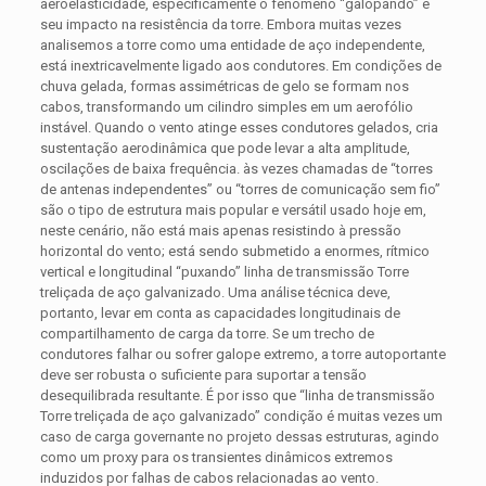
aeroelasticidade, especificamente o fenômeno “galopando” e
seu impacto na resistência da torre. Embora muitas vezes
analisemos a torre como uma entidade de aço independente,
está inextricavelmente ligado aos condutores. Em condições de
chuva gelada, formas assimétricas de gelo se formam nos
cabos, transformando um cilindro simples em um aerofólio
instável. Quando o vento atinge esses condutores gelados, cria
sustentação aerodinâmica que pode levar a alta amplitude,
oscilações de baixa frequência. às vezes chamadas de “torres
de antenas independentes” ou “torres de comunicação sem fio”
são o tipo de estrutura mais popular e versátil usado hoje em,
neste cenário, não está mais apenas resistindo à pressão
horizontal do vento; está sendo submetido a enormes, rítmico
vertical e longitudinal “puxando” linha de transmissão Torre
treliçada de aço galvanizado. Uma análise técnica deve,
portanto, levar em conta as capacidades longitudinais de
compartilhamento de carga da torre. Se um trecho de
condutores falhar ou sofrer galope extremo, a torre autoportante
deve ser robusta o suficiente para suportar a tensão
desequilibrada resultante. É por isso que “linha de transmissão
Torre treliçada de aço galvanizado” condição é muitas vezes um
caso de carga governante no projeto dessas estruturas, agindo
como um proxy para os transientes dinâmicos extremos
induzidos por falhas de cabos relacionadas ao vento.