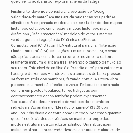
que o vento acabaria por explorar através da fadiga.
Finalmente, devemos considerar a evolução do “Design
Velocidade do vento” em uma era de mudanças nos padrões
climáticos. A engenharia moderna está se afastando dos mapas
históricos estáticos em direção a mapas históricos mais
dinâmicos., “não estacionário” modelos de vento. Estamos
vendo agora a integração da Dinâmica de Fluidos
Computacional (CFD) com FEA estrutural para criar “Interação
Fluido-Estrutura” (FSI) simulações. Em um modelo FSI, o vento
não aplica apenas uma força na torre; o movimento da torre
realmente empurra o ar para trás, alterando o campo de fluxo ao
seu redor. Este nível de análise é o “padrão ouro” para entender a
liberação de vórtices – onde zonas alternadas de baixa pressão
se formam atrás dos membros, fazendo com que a torre vibre
perpendicularmente à direção do vento. Embora isso seja mais
comum em postes tubulares, torres treliçadas com
contraventamento denso também podem experimentar
“bofetadas” do derramamento de vórtices dos membros
individuais. Ao analisar o “Ele ralou o número” (
$St$
) dos
ângulos individuais e da torre como um todo, podemos garantir
que a frequência desses vórtices se mantenha longe dos
modos estruturais da torre. Este holístico, Uma abordagem
multidisciplinar – abrangendo desde a estrutura metalúrgica de