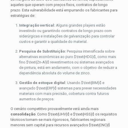
aqueles que operam com preços fixos, contratos de longo
prazo. Esta vulnerabilidade está empurrando os fabricantes para
estratégias de:
Integração vertical:
Alguns grandes players estão
investindo ou garantindo contratos de longo prazo com
siderúrgicas e instalações de galvanização para controlar
custos e garantir a qualidade do material.
Pesquisa de Substituição:
Pesquisa intensificada sobre
alternativas econômicas ao puro
$\text{HDG}$
, como mais
fino
$\text{Zn-Al}$
revestimentos ou sistemas avançados
de pintura, está em andamento, com o objetivo de reduzir a
dependência absoluta do volume de zinco.
Gestão de estoque digital:
Usando
$\text{BIM}$
e
avançado
$\text{ERP}$
sistemas para prever necessidades
materiais com mais precisão, cobertura contra futuros
aumentos de preços.
O cenário competitivo provavelmente verá ainda mais
consolidação
. Como
$\text{UHV}$
e
$\text{HSS}$
os requisitos
técnicos tornam-se mais rigorosos, fabricantes regionais
menores sem capital para recursos avançados
$\text{CNC}$