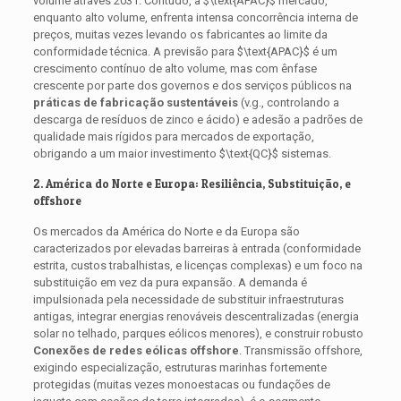
volume através 2031. Contudo, a
$\text{APAC}$
mercado,
enquanto alto volume, enfrenta intensa concorrência interna de
preços, muitas vezes levando os fabricantes ao limite da
conformidade técnica. A previsão para
$\text{APAC}$
é um
crescimento contínuo de alto volume, mas com ênfase
crescente por parte dos governos e dos serviços públicos na
práticas de fabricação sustentáveis
(v.g., controlando a
descarga de resíduos de zinco e ácido) e adesão a padrões de
qualidade mais rígidos para mercados de exportação,
obrigando a um maior investimento
$\text{QC}$
sistemas.
2. América do Norte e Europa: Resiliência, Substituição, e
offshore
Os mercados da América do Norte e da Europa são
caracterizados por elevadas barreiras à entrada (conformidade
estrita, custos trabalhistas, e licenças complexas) e um foco na
substituição em vez da pura expansão. A demanda é
impulsionada pela necessidade de substituir infraestruturas
antigas, integrar energias renováveis ​​descentralizadas (energia
solar no telhado, parques eólicos menores), e construir robusto
Conexões de redes eólicas offshore
. Transmissão offshore,
exigindo especialização, estruturas marinhas fortemente
protegidas (muitas vezes monoestacas ou fundações de