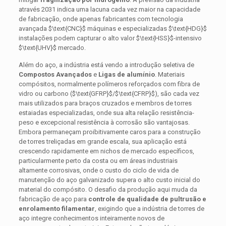
através 2031 indica uma lacuna cada vez maior na capacidade
de fabricação, onde apenas fabricantes com tecnologia
avançada
$\text{CNC}$
máquinas e especializadas
$\text{HDG}$
instalações podem capturar o alto valor
$\text{HSS}$
-intensivo
$\text{UHV}$
mercado.
Além do aço, a indústria está vendo a introdução seletiva de
Compostos Avançados
e
Ligas de alumínio
. Materiais
compósitos, normalmente polímeros reforçados com fibra de
vidro ou carbono (
$\text{GFRP}$
/
$\text{CFRP}$
), são cada vez
mais utilizados para braços cruzados e membros de torres
estaiadas especializadas, onde sua alta relação resistência-
peso e excepcional resistência à corrosão são vantajosas.
Embora permaneçam proibitivamente caros para a construção
de torres treliçadas em grande escala, sua aplicação está
crescendo rapidamente em nichos de mercado específicos,
particularmente perto da costa ou em áreas industriais
altamente corrosivas, onde o custo do ciclo de vida de
manutenção do aço galvanizado supera o alto custo inicial do
material do compósito. O desafio da produção aqui muda da
fabricação de aço para
controle de qualidade de pultrusão e
enrolamento filamentar
, exigindo que a indústria de torres de
aço integre conhecimentos inteiramente novos de