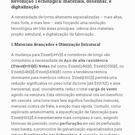
Revolução Tecnológica: materiais, desenhar, e
digitalização
A necessidade de torres altamente especializadas – mais altas,
mais forte, e mais leve – está forçando uma revolução
tecnológica em três áreas principais: ciência dos materiais,
projeto estrutural, e digitalização da fabricação.
1. Materiais Avançados e Otimização Estrutural
A mudança para
$\text{UHV}$
e corredores de longo vão
consolidou a necessidade de
Aço de alta resistência
(
$\text{HSS}$
) Notas
(tal como
$\text{Q460}$
,
$\text{Q550}$
, ou
$\text{S460}$
/
$\text{S690}$
) como a tendência técnica
dominante para membros críticos.
$\text{HSS}$
permite uma
redução significativa no peso total da torre (até
$30\%$
) e área
transversal, qual, crucialmente, reduz o total
carga de vento
agindo na estrutura. Esta otimização estrutural cria um benefício
em cascata: uma torre mais leve significa fundações menores,
menores custos de frete, e ereção mais rápida. Contudo, como
explorado anteriormente, a especificação de fabricação para
$\text{HSS}$
é inerentemente mais complexo e caro, exigindo
técnicas de precisão como
perfuração
em vez de perfuração
mais barata, e protocolos de galvanização especializados para
mitigar
fragilização por hidrogênio
. A previsão da indústria