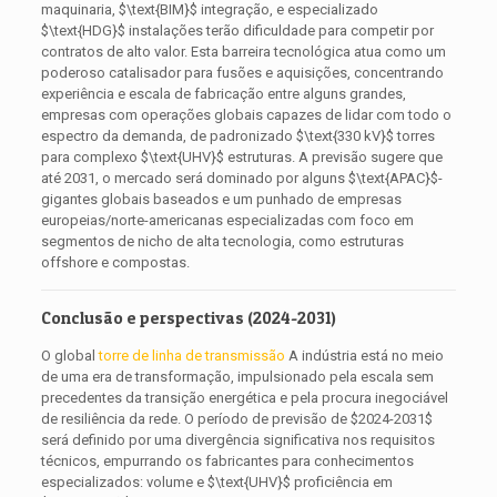
maquinaria,
$\text{BIM}$
integração, e especializado
$\text{HDG}$
instalações terão dificuldade para competir por
contratos de alto valor. Esta barreira tecnológica atua como um
poderoso catalisador para fusões e aquisições, concentrando
experiência e escala de fabricação entre alguns grandes,
empresas com operações globais capazes de lidar com todo o
espectro da demanda, de padronizado
$\text{330 kV}$
torres
para complexo
$\text{UHV}$
estruturas. A previsão sugere que
até 2031, o mercado será dominado por alguns
$\text{APAC}$
-
gigantes globais baseados e um punhado de empresas
europeias/norte-americanas especializadas com foco em
segmentos de nicho de alta tecnologia, como estruturas
offshore e compostas.
Conclusão e perspectivas (2024-2031)
O global
torre de linha de transmissão
A indústria está no meio
de uma era de transformação, impulsionado pela escala sem
precedentes da transição energética e pela procura inegociável
de resiliência da rede. O período de previsão de
$2024-2031$
será definido por uma divergência significativa nos requisitos
técnicos, empurrando os fabricantes para conhecimentos
especializados: volume e
$\text{UHV}$
proficiência em