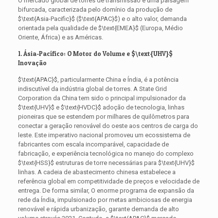
O mercado global de torres de transmissão é uma paisagem
bifurcada, caracterizada pelo domínio da produção de
$\text{Asia-Pacific}$
(
$\text{APAC}$
) e o alto valor, demanda
orientada pela qualidade de
$\text{EMEA}$
(Europa, Médio
Oriente, África) e as Américas.
1. Ásia-Pacífico: O Motor do Volume e
$\text{UHV}$
Inovação
$\text{APAC}$
, particularmente China e Índia, é a potência
indiscutível da indústria global de torres. A State Grid
Corporation da China tem sido o principal impulsionador da
$\text{UHV}$
e
$\text{HVDC}$
adoção de tecnologia, linhas
pioneiras que se estendem por milhares de quilômetros para
conectar a geração renovável do oeste aos centros de carga do
leste. Este imperativo nacional promoveu um ecossistema de
fabricantes com escala incomparável, capacidade de
fabricação, e experiência tecnológica no manejo do complexo
$\text{HSS}$
estruturas de torre necessárias para
$\text{UHV}$
linhas. A cadeia de abastecimento chinesa estabelece a
referência global em competitividade de preços e velocidade de
entrega. De forma similar, O enorme programa de expansão da
rede da Índia, impulsionado por metas ambiciosas de energia
renovável e rápida urbanização, garante demanda de alto