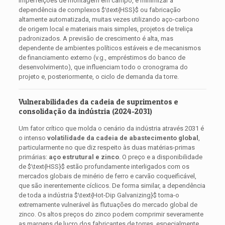
imperfeições de montagem em campo, e minimizar a
dependência de complexos
$\text{HSS}$
ou fabricação
altamente automatizada, muitas vezes utilizando aço-carbono
de origem local e materiais mais simples, projetos de treliça
padronizados. A previsão de crescimento é alta, mas
dependente de ambientes políticos estáveis ​​e de mecanismos
de financiamento externo (v.g., empréstimos do banco de
desenvolvimento), que influenciam todo o cronograma do
projeto e, posteriormente, o ciclo de demanda da torre.
Vulnerabilidades da cadeia de suprimentos e
consolidação da indústria (2024-2031)
Um fator crítico que molda o cenário da indústria através 2031 é
o intenso
volatilidade da cadeia de abastecimento global
,
particularmente no que diz respeito às duas matérias-primas
primárias:
aço estrutural e zinco
. O preço e a disponibilidade
de
$\text{HSS}$
estão profundamente interligados com os
mercados globais de minério de ferro e carvão coqueificável,
que são inerentemente cíclicos. De forma similar, a dependência
de toda a indústria
$\text{Hot-Dip Galvanizing}$
torna-o
extremamente vulnerável às flutuações do mercado global de
zinco. Os altos preços do zinco podem comprimir severamente
as margens de lucro dos fabricantes de torres, especialmente