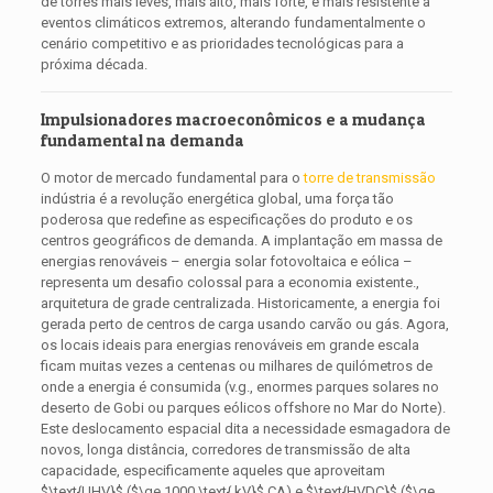
de torres mais leves, mais alto, mais forte, e mais resistente a
eventos climáticos extremos, alterando fundamentalmente o
cenário competitivo e as prioridades tecnológicas para a
próxima década.
Impulsionadores macroeconômicos e a mudança
fundamental na demanda
O motor de mercado fundamental para o
torre de transmissão
indústria é a revolução energética global, uma força tão
poderosa que redefine as especificações do produto e os
centros geográficos de demanda. A implantação em massa de
energias renováveis ​​– energia solar fotovoltaica e eólica –
representa um desafio colossal para a economia existente.,
arquitetura de grade centralizada. Historicamente, a energia foi
gerada perto de centros de carga usando carvão ou gás. Agora,
os locais ideais para energias renováveis ​​em grande escala
ficam muitas vezes a centenas ou milhares de quilómetros de
onde a energia é consumida (v.g., enormes parques solares no
deserto de Gobi ou parques eólicos offshore no Mar do Norte).
Este deslocamento espacial dita a necessidade esmagadora de
novos, longa distância, corredores de transmissão de alta
capacidade, especificamente aqueles que aproveitam
$\text{UHV}$
(
$\ge 1000 \text{ kV}$
CA) e
$\text{HVDC}$
(
$\ge