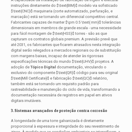
instruções diretamente do
$\text{BIM}$
modelo via sofisticado
$\text{CNC}$
maquinaria (corte automatizado, perfuração, e
marcação) está se tornando um diferencial competitivo central.
Fabricantes capazes de manter
$\pm 0.5 \text{ mm}$
tolerâncias
dimensionais em membros de grande escala - uma necessidade
para fácil montagem de
$\text{HSS}$
torres - são as que
capturam os contratos globais premium. A previsão prevê que
até 2031, os fabricantes que ficarem atrasados ​​nesta integração
digital serão relegados a mercados regionais ou de substituição
com margens baixas, incapaz de atender às rigorosas
especificações técnicas do mundo
$\text{UHV}$
projetos. A
adoção de
Tópico Digital
documentação, vinculando o
exclusivo do componente
$\text{QR}$
código para seu original
$\text{Mill Certificate}$
e fabricação
$\text{QC}$
relatório,
também está se tornando um requisito padrão para
rastreabilidade e manutenção do ciclo de vida, transformando a
documentação necessária de registros em papel em ativos
digitais imutáveis.
3. Sistemas avançados de proteção contra corrosão
A longevidade de uma torre galvanizada é diretamente
proporcional à espessura e integridade do seu revestimento de
zinco. À medida que as condições ambientais se intensificam, a