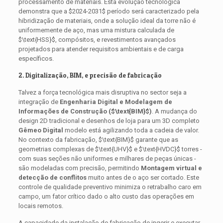
processamento de materiais. Esta evolução tecnológica
demonstra que a
$2024-2031$
período será caracterizado pela
hibridização de materiais, onde a solução ideal da torre não é
uniformemente de aço, mas uma mistura calculada de
$\text{HSS}$
, compósitos, e revestimentos avançados
projetados para atender requisitos ambientais e de carga
específicos.
2. Digitalização, BIM, e precisão de fabricação
Talvez a força tecnológica mais disruptiva no sector seja a
integração de
Engenharia Digital e Modelagem de
Informações de Construção (
$\text{BIM}$
)
. A mudança do
design 2D tradicional e desenhos de loja para um 3D completo
Gêmeo Digital
modelo está agilizando toda a cadeia de valor.
No contexto da fabricação,
$\text{BIM}$
garante que as
geometrias complexas de
$\text{UHV}$
e
$\text{HVDC}$
torres -
com suas seções não uniformes e milhares de peças únicas -
são modeladas com precisão, permitindo
Montagem virtual e
detecção de conflitos
muito antes de o aço ser cortado. Este
controle de qualidade preventivo minimiza o retrabalho caro em
campo, um fator crítico dado o alto custo das operações em
locais remotos.
A capacidade da instalação de fabricação de ingerir e executar