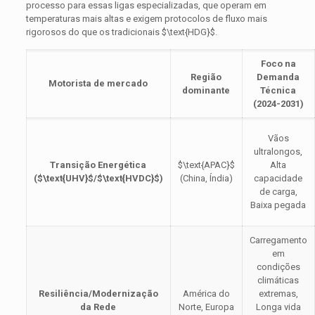
processo para essas ligas especializadas, que operam em
temperaturas mais altas e exigem protocolos de fluxo mais
rigorosos do que os tradicionais
$\text{HDG}$
.
Foco na
Região
Demanda
Motorista de mercado
dominante
Técnica
(2024-2031)
Vãos
ultralongos,
Transição Energética
$\text{APAC}$
Alta
(
$\text{UHV}$
/
$\text{HVDC}$
)
(China, Índia)
capacidade
de carga,
Baixa pegada
Carregamento
em
condições
climáticas
Resiliência/Modernização
América do
extremas,
da Rede
Norte, Europa
Longa vida