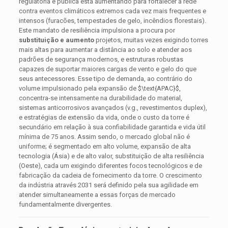
regulatória e pública está aumentando para fortalecer a rede
contra eventos climáticos extremos cada vez mais frequentes e
intensos (furacões, tempestades de gelo, incêndios florestais).
Este mandato de resiliência impulsiona a procura por
substituição e aumento
projetos, muitas vezes exigindo torres
mais altas para aumentar a distância ao solo e atender aos
padrões de segurança modernos, e estruturas robustas
capazes de suportar maiores cargas de vento e gelo do que
seus antecessores. Esse tipo de demanda, ao contrário do
volume impulsionado pela expansão de
$\text{APAC}$
,
concentra-se intensamente na durabilidade do material,
sistemas anticorrosivos avançados (v.g., revestimentos duplex),
e estratégias de extensão da vida, onde o custo da torre é
secundário em relação à sua confiabilidade garantida e vida útil
mínima de 75 anos. Assim sendo, o mercado global não é
uniforme; é segmentado em alto volume, expansão de alta
tecnologia (Ásia) e de alto valor, substituição de alta resiliência
(Oeste), cada um exigindo diferentes focos tecnológicos e de
fabricação da cadeia de fornecimento da torre. O crescimento
da indústria através 2031 será definido pela sua agilidade em
atender simultaneamente a essas forças de mercado
fundamentalmente divergentes.