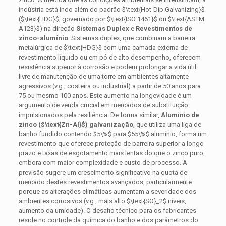
indústria está indo além do padrão
$\text{Hot-Dip Galvanizing}$
(
$\text{HDG}$
, governado por
$\text{ISO 1461}$
ou
$\text{ASTM
A123}$
) na direção
Sistemas Duplex
e
Revestimentos de
zinco-alumínio
. Sistemas duplex, que combinam a barreira
metalúrgica de
$\text{HDG}$
com uma camada externa de
revestimento líquido ou em pó de alto desempenho, oferecem
resistência superior à corrosão e podem prolongar a vida útil
livre de manutenção de uma torre em ambientes altamente
agressivos (v.g., costeira ou industrial) a partir de 50 anos para
75 ou mesmo 100 anos. Este aumento na longevidade é um
argumento de venda crucial em mercados de substituição
impulsionados pela resiliência. De forma similar,
Alumínio de
zinco (
$\text{Zn-Al}$
) galvanização
, que utiliza uma liga de
banho fundido contendo
$5\%$
para
$55\%$
alumínio, forma um
revestimento que oferece proteção de barreira superior a longo
prazo e taxas de esgotamento mais lentas do que o zinco puro,
embora com maior complexidade e custo de processo. A
previsão sugere um crescimento significativo na quota de
mercado destes revestimentos avançados, particularmente
porque as alterações climáticas aumentam a severidade dos
ambientes corrosivos (v.g., mais alto
$\text{SO}_2$
níveis,
aumento da umidade). O desafio técnico para os fabricantes
reside no controle da química do banho e dos parâmetros do