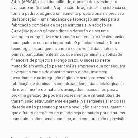
$\text{APAC}$
, e alta durabilidade, domínio de revestimento
avançado no Ocidente. A aplicação de aço de alta resistência se
tornará padrão, exigindo um aumento proporcional na precisão
da fabricação – uma mudança da fabricação simples para a
fabricação complexa de peças estruturais. A adoção de
$\text{BIM}$
e os gêmeos digitais deixarão de ser uma
vantagem competitiva e se tornarão um requisito técnico básico
para qualquer contrato importante. O principal desafio, fora da
tecnologia, estará gerenciando o custo volátil das matérias-
primas, particularmente zinco, que ameaça minar a viabilidade
financeira de projectos a longo prazo. O sucesso neste
mercado em evolução pertencerá às empresas que conseguem
navegar na cadeia de abastecimento global, investem
pesadamente na integração digital de seus processos de
fabricação, e dominar as complexas demandas metalúrgicas e
de revestimento de materiais avançados necessários para a
próxima geração de poderosos, resiliente, e infraestrutura de
transmissão estruturalmente elegante. As sentinelas silenciosas
da rede estão passando por uma revolução silenciosa, garantir
que o futuro energético do mundo seja garantido por estruturas
construídas não apenas com aço, mas com precisão e previsão.