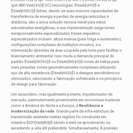
\pm 800 \text{ kV}$
DC) tecnologias.
$\text{UHV}$
e
$\text{HVDC}$
linhas, devido às suas maiores capacidades de
transferência de energia e perdas de energia reduzidas à
distância, são a única solução técnica viável para estas
autoestradas energéticas, e sua implementação exige torres
excepcionalmente especializadas. Esses requisitos
especializados incluem: altura imensa (para folga e isolamento),
configurações complexas de múltiplos circuitos, e a
minimização absoluta da área ocupada pela torre para facilitar o
licenciamento ambiental. Isso muda a demanda principal do
padrão
$\text{330 kV}$
ou
$\text{500 kV}$
torres de treliça para
mais pesadas, torres geometricamente complexas utilizando
aço de alta resistência (
$\text{HSS}$
) e designs aerodinâmicos
otimizados, valorizando a fabricação sofisticada e os princípios
de design para fabricação.
Um secundário, mas igualmente potente, impulsionador de
mercado, particularmente proeminente em economias maduras
como a América do Norte e a Europa, é
Resiliência e
modernização da rede
. Grande parte da infra-estrutura de
transmissão existente nestas regiões foi construída em
meados-
$20^{\text{th}}$
século e está se aproximando ou
excedendo a vida útil pretendida. Simultaneamente, A pressão