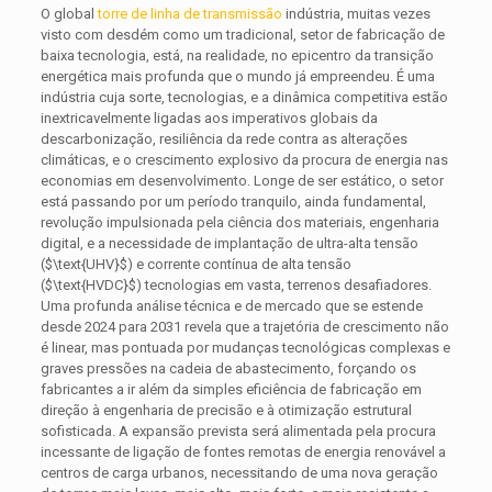
O global
torre de linha de transmissão
indústria, muitas vezes
visto com desdém como um tradicional, setor de fabricação de
baixa tecnologia, está, na realidade, no epicentro da transição
energética mais profunda que o mundo já empreendeu. É uma
indústria cuja sorte, tecnologias, e a dinâmica competitiva estão
inextricavelmente ligadas aos imperativos globais da
descarbonização, resiliência da rede contra as alterações
climáticas, e o crescimento explosivo da procura de energia nas
economias em desenvolvimento. Longe de ser estático, o setor
está passando por um período tranquilo, ainda fundamental,
revolução impulsionada pela ciência dos materiais, engenharia
digital, e a necessidade de implantação de ultra-alta tensão
(
$\text{UHV}$
) e corrente contínua de alta tensão
(
$\text{HVDC}$
) tecnologias em vasta, terrenos desafiadores.
Uma profunda análise técnica e de mercado que se estende
desde 2024 para 2031 revela que a trajetória de crescimento não
é linear, mas pontuada por mudanças tecnológicas complexas e
graves pressões na cadeia de abastecimento, forçando os
fabricantes a ir além da simples eficiência de fabricação em
direção à engenharia de precisão e à otimização estrutural
sofisticada. A expansão prevista será alimentada pela procura
incessante de ligação de fontes remotas de energia renovável a
centros de carga urbanos, necessitando de uma nova geração