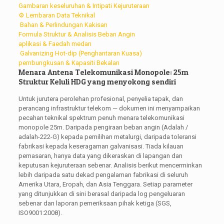
Gambaran keseluruhan & Intipati Kejuruteraan
⚙️ Lembaran Data Teknikal
️ Bahan & Perlindungan Kakisan
Formula Struktur & Analisis Beban Angin
aplikasi & Faedah medan
️ Galvanizing Hot-dip (Penghantaran Kuasa)
pembungkusan & Kapasiti Bekalan
Menara Antena Telekomunikasi Monopole: 25m
Struktur Keluli HDG yang menyokong sendiri
Untuk jurutera perolehan profesional, penyelia tapak, dan
perancang infrastruktur telekom — dokumen ini menyampaikan
pecahan teknikal spektrum penuh menara telekomunikasi
monopole 25m. Daripada pengiraan beban angin (Adalah /
adalah-222-G) kepada pemilihan metalurgi, daripada toleransi
fabrikasi kepada keseragaman galvanisasi. Tiada kilauan
pemasaran, hanya data yang dikeraskan di lapangan dan
keputusan kejuruteraan sebenar. Analisis berikut mencerminkan
lebih daripada satu dekad pengalaman fabrikasi di seluruh
Amerika Utara, Eropah, dan Asia Tenggara. Setiap parameter
yang ditunjukkan di sini berasal daripada log pengeluaran
sebenar dan laporan pemeriksaan pihak ketiga (SGS,
ISO9001:2008).