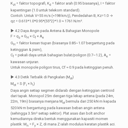
K
= faktor topografi, K
= faktor arah (0.95 biasanya), I = faktor
zt
d
kepentingan (1.0 untuk telekom standard).
Contoh: Untuk V=55 m/s (≈198 km/j), Pendedahan B, Kz=1.0 →
qz = 0.613*1.0*0.95*(55^2)*1.0 ≈ 1761 N/m².
▶ 4.2 Daya Angin pada Antena & Bahagian Monopole
F = q
× G
× C
× A
z
H
f
e
G
= faktor kesan tiupan (biasanya 0.85~1.07 bergantung pada
H
ketinggian & jisim),
C
= pekali daya untuk bahagian bulat/poligon (0.7~1.2), A
=
f
e
kawasan unjuran.
Untuk monopole poligon tirus, Cf ≈ 0.9 pada ketinggian penuh.
▶ 4.3 Detik Terbalik di Pangkalan (M
)
ot
M
= S (F
× h
)
ot
i
i
Daya angin setiap segmen didarab dengan ketinggian centroid
dari tapak. Monopol 25m dengan tiga lekap antena (pada 24m,
22m, 19m) biasanya menjana M
bermula dari 250 kN·m kepada
ot
520 kN·m bergantung pada kawasan beban angin antena
(sehingga 3.5m² setiap sektor). Plat asas dan bolt anchor
kemudiannya direka bentuk menggunakan kapasiti momen
plastik: M
= F
× Z, di mana Z ialah modulus keratan plastik aci.
n
y