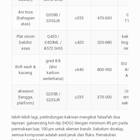
Aci tirus
Q355B /
GB /
(bahagian
≥355
470-630
S355JR
T1591
atas)
Plat cincin
Q420 /
kekuatan
bebibir
S420ML /
≥420
520-680
tinggi aloi
asas
A572 Gr65
rendah
gred 8.8
ISO 898-1,
Bolt sauh &
(aloi
≥640
800-950
ASTM
kacang
karbon
A325
sederhana)
aksesori
Untuk
Q235B /
(tangga,
≥235
370-500
struktur
S235JR
platform)
sekunder
lebih-lebih lagi, perlindungan kakisan mengikut falsafah dua
lapisan: galvanizing hot-dip (HDG) dengan minimum 85 μm pada
permukaan luar, 100 μm untuk elemen berulir. Sebelum dicelup,
semua komponen adalah asid-jeruk dan fluks. Pematuhan