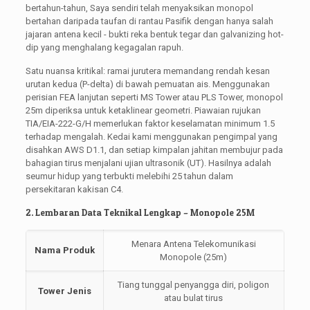
bertahun-tahun, Saya sendiri telah menyaksikan monopol
bertahan daripada taufan di rantau Pasifik dengan hanya salah
jajaran antena kecil - bukti reka bentuk tegar dan galvanizing hot-
dip yang menghalang kegagalan rapuh.
Satu nuansa kritikal: ramai jurutera memandang rendah kesan
urutan kedua (P-delta) di bawah pemuatan ais. Menggunakan
perisian FEA lanjutan seperti MS Tower atau PLS Tower, monopol
25m diperiksa untuk ketaklinear geometri. Piawaian rujukan
TIA/EIA-222-G/H memerlukan faktor keselamatan minimum 1.5
terhadap mengalah. Kedai kami menggunakan pengimpal yang
disahkan AWS D1.1, dan setiap kimpalan jahitan membujur pada
bahagian tirus menjalani ujian ultrasonik (UT). Hasilnya adalah
seumur hidup yang terbukti melebihi 25 tahun dalam
persekitaran kakisan C4.
2. Lembaran Data Teknikal Lengkap – Monopole 25M
Menara Antena Telekomunikasi
Nama Produk
Monopole (25m)
Tiang tunggal penyangga diri, poligon
Tower Jenis
atau bulat tirus