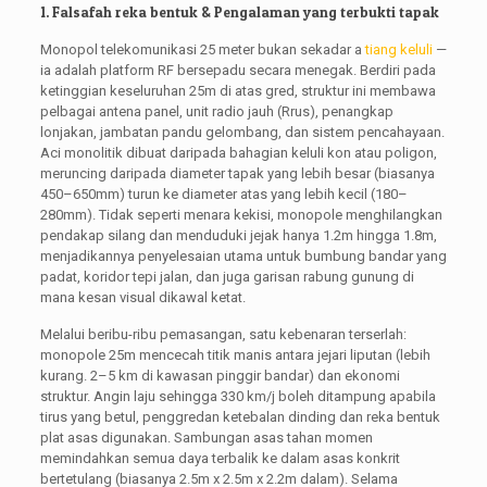
1. Falsafah reka bentuk & Pengalaman yang terbukti tapak
Monopol telekomunikasi 25 meter bukan sekadar a
tiang keluli
—
ia adalah platform RF bersepadu secara menegak. Berdiri pada
ketinggian keseluruhan 25m di atas gred, struktur ini membawa
pelbagai antena panel, unit radio jauh (Rrus), penangkap
lonjakan, jambatan pandu gelombang, dan sistem pencahayaan.
Aci monolitik dibuat daripada bahagian keluli kon atau poligon,
meruncing daripada diameter tapak yang lebih besar (biasanya
450–650mm) turun ke diameter atas yang lebih kecil (180–
280mm). Tidak seperti menara kekisi, monopole menghilangkan
pendakap silang dan menduduki jejak hanya 1.2m hingga 1.8m,
menjadikannya penyelesaian utama untuk bumbung bandar yang
padat, koridor tepi jalan, dan juga garisan rabung gunung di
mana kesan visual dikawal ketat.
Melalui beribu-ribu pemasangan, satu kebenaran terserlah:
monopole 25m mencecah titik manis antara jejari liputan (lebih
kurang. 2–5 km di kawasan pinggir bandar) dan ekonomi
struktur. Angin laju sehingga 330 km/j boleh ditampung apabila
tirus yang betul, penggredan ketebalan dinding dan reka bentuk
plat asas digunakan. Sambungan asas tahan momen
memindahkan semua daya terbalik ke dalam asas konkrit
bertetulang (biasanya 2.5m x 2.5m x 2.2m dalam). Selama