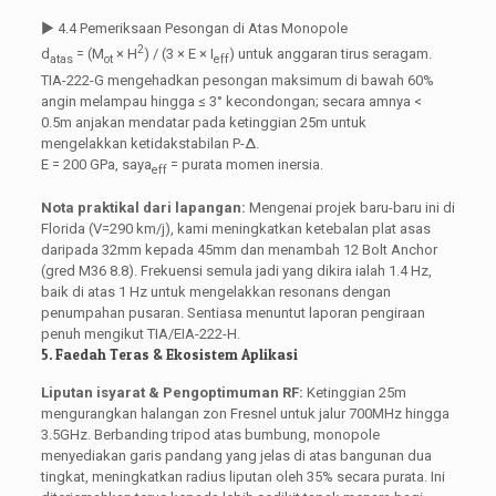
▶ 4.4 Pemeriksaan Pesongan di Atas Monopole
2
d
= (M
× H
) / (3 × E × I
) untuk anggaran tirus seragam.
atas
ot
eff
TIA-222-G mengehadkan pesongan maksimum di bawah 60%
angin melampau hingga ≤ 3° kecondongan; secara amnya <
0.5m anjakan mendatar pada ketinggian 25m untuk
mengelakkan ketidakstabilan P-Δ.
E = 200 GPa, saya
= purata momen inersia.
eff
Nota praktikal dari lapangan:
Mengenai projek baru-baru ini di
Florida (V=290 km/j), kami meningkatkan ketebalan plat asas
daripada 32mm kepada 45mm dan menambah 12 Bolt Anchor
(gred M36 8.8). Frekuensi semula jadi yang dikira ialah 1.4 Hz,
baik di atas 1 Hz untuk mengelakkan resonans dengan
penumpahan pusaran. Sentiasa menuntut laporan pengiraan
penuh mengikut TIA/EIA-222-H.
5. Faedah Teras & Ekosistem Aplikasi
Liputan isyarat & Pengoptimuman RF:
Ketinggian 25m
mengurangkan halangan zon Fresnel untuk jalur 700MHz hingga
3.5GHz. Berbanding tripod atas bumbung, monopole
menyediakan garis pandang yang jelas di atas bangunan dua
tingkat, meningkatkan radius liputan oleh 35% secara purata. Ini