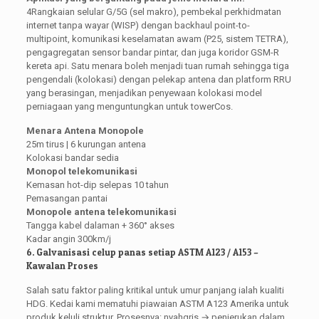
4Rangkaian selular G/5G (sel makro), pembekal perkhidmatan
internet tanpa wayar (WISP) dengan backhaul point-to-
multipoint, komunikasi keselamatan awam (P25, sistem TETRA),
pengagregatan sensor bandar pintar, dan juga koridor GSM-R
kereta api. Satu menara boleh menjadi tuan rumah sehingga tiga
pengendali (kolokasi) dengan pelekap antena dan platform RRU
yang berasingan, menjadikan penyewaan kolokasi model
perniagaan yang menguntungkan untuk towerCos.
Menara Antena Monopole
25m tirus | 6 kurungan antena
Kolokasi bandar sedia
Monopol telekomunikasi
Kemasan hot-dip selepas 10 tahun
Pemasangan pantai
Monopole antena telekomunikasi
Tangga kabel dalaman + 360° akses
Kadar angin 300km/j
6. Galvanisasi celup panas setiap ASTM A123 / A153 –
Kawalan Proses
Salah satu faktor paling kritikal untuk umur panjang ialah kualiti
HDG. Kedai kami mematuhi piawaian ASTM A123 Amerika untuk
produk keluli struktur. Prosesnya: nyahgris → penjerukan dalam