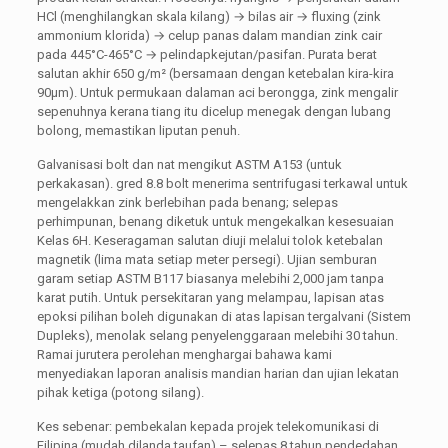
HCl (menghilangkan skala kilang) → bilas air → fluxing (zink
ammonium klorida) → celup panas dalam mandian zink cair
pada 445°C-465°C → pelindapkejutan/pasifan. Purata berat
salutan akhir 650 g/m² (bersamaan dengan ketebalan kira-kira
90μm). Untuk permukaan dalaman aci berongga, zink mengalir
sepenuhnya kerana tiang itu dicelup menegak dengan lubang
bolong, memastikan liputan penuh.
Galvanisasi bolt dan nat mengikut ASTM A153 (untuk
perkakasan). gred 8.8 bolt menerima sentrifugasi terkawal untuk
mengelakkan zink berlebihan pada benang; selepas
perhimpunan, benang diketuk untuk mengekalkan kesesuaian
Kelas 6H. Keseragaman salutan diuji melalui tolok ketebalan
magnetik (lima mata setiap meter persegi). Ujian semburan
garam setiap ASTM B117 biasanya melebihi 2,000 jam tanpa
karat putih. Untuk persekitaran yang melampau, lapisan atas
epoksi pilihan boleh digunakan di atas lapisan tergalvani (Sistem
Dupleks), menolak selang penyelenggaraan melebihi 30 tahun.
Ramai jurutera perolehan menghargai bahawa kami
menyediakan laporan analisis mandian harian dan ujian lekatan
pihak ketiga (potong silang).
Kes sebenar: pembekalan kepada projek telekomunikasi di
Filipina (mudah dilanda taufan) – selepas 8 tahun pendedahan,