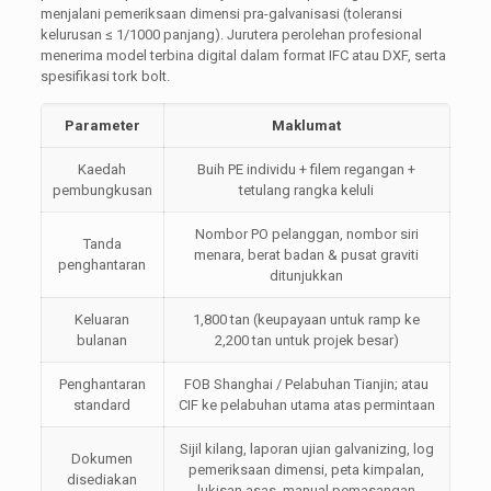
menjalani pemeriksaan dimensi pra-galvanisasi (toleransi
kelurusan ≤ 1/1000 panjang). Jurutera perolehan profesional
menerima model terbina digital dalam format IFC atau DXF, serta
spesifikasi tork bolt.
Parameter
Maklumat
Kaedah
Buih PE individu + filem regangan +
pembungkusan
tetulang rangka keluli
Nombor PO pelanggan, nombor siri
Tanda
menara, berat badan & pusat graviti
penghantaran
ditunjukkan
Keluaran
1,800 tan (keupayaan untuk ramp ke
bulanan
2,200 tan untuk projek besar)
Penghantaran
FOB Shanghai / Pelabuhan Tianjin; atau
standard
CIF ke pelabuhan utama atas permintaan
Sijil kilang, laporan ujian galvanizing, log
Dokumen
pemeriksaan dimensi, peta kimpalan,
disediakan
lukisan asas, manual pemasangan