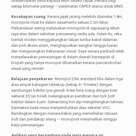
diterjemahkan terus kepada lebih sedikit tapak menara bagi
setiap kilometer persegi — penjimatan CAPEX utama untuk MNO.
Kecekapan ruang:
Kerana jejak jarang melebihi diameter 1.8m,
monopole muat ke dalam easements seluas 2.5m lebar.
Perbandaran sering meluluskan monopole di sepanjang lebuh
raya atau dalam sebatian pencawang sedia ada. Selain itu, reka
bentuk moden menggabungkan laluan lumba kabel dalaman
dan port akses siram, menghapuskan sangkar tangga luaran
dan mengurangkan kekacauan visual. Saya secara peribadi telah
menyelaraskan pemasangan di dalam daerah bersejarah di
Eropah yang hanya monopol dibenarkan kerana pencerobohan
visual yang rendah.
Kelajuan penyebaran:
Monopol 25m standard tiba dalam tiga
atau empat bahagian teleskop (setiap 6–9 meter) dengan
sambungan bebibir pra-gerudi. Krew lima orang dengan kren
seberat 35 tan boleh melengkapkan pendirian dan tork bolt
bebibir dalam 6 jam. Galvanizing hot-dip menghilangkan lukisan,
bermakna tiada masa menyembuhkan atau sekatan VOC.
Bandingkan dengan menara kekisi yang memerlukan ratusan
bolt dan pendakap silang — monopole menjimatkan minggu
kerja pemasangan.
Aplikasi yang bergantung pada jenis menara ini: