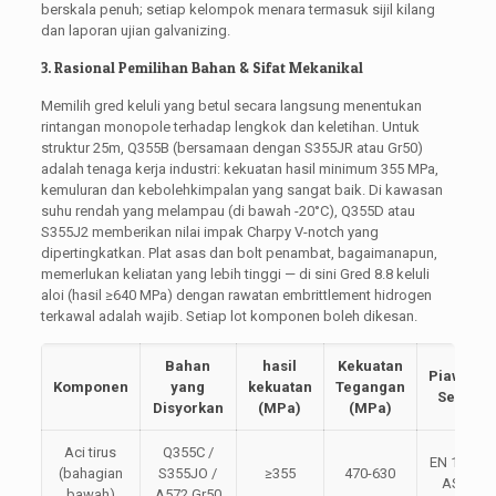
berskala penuh; setiap kelompok menara termasuk sijil kilang
dan laporan ujian galvanizing.
3. Rasional Pemilihan Bahan & Sifat Mekanikal
Memilih gred keluli yang betul secara langsung menentukan
rintangan monopole terhadap lengkok dan keletihan. Untuk
struktur 25m, Q355B (bersamaan dengan S355JR atau Gr50)
adalah tenaga kerja industri: kekuatan hasil minimum 355 MPa,
kemuluran dan kebolehkimpalan yang sangat baik. Di kawasan
suhu rendah yang melampau (di bawah -20°C), Q355D atau
S355J2 memberikan nilai impak Charpy V-notch yang
dipertingkatkan. Plat asas dan bolt penambat, bagaimanapun,
memerlukan keliatan yang lebih tinggi — di sini Gred 8.8 keluli
aloi (hasil ≥640 MPa) dengan rawatan embrittlement hidrogen
terkawal adalah wajib. Setiap lot komponen boleh dikesan.
Bahan
hasil
Kekuatan
Piawaian
Komponen
yang
kekuatan
Tegangan
Setara
Disyorkan
(MPa)
(MPa)
Aci tirus
Q355C /
EN 10025,
(bahagian
S355JO /
≥355
470-630
ASTM
bawah)
A572 Gr50