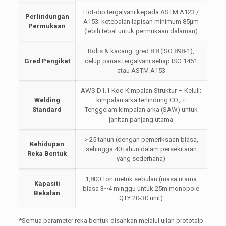
Hot-dip tergalvani kepada ASTM A123 /
Perlindungan
A153; ketebalan lapisan minimum 85µm
Permukaan
(lebih tebal untuk permukaan dalaman)
Bolts & kacang: gred 8.8 (ISO 898-1),
Gred Pengikat
celup panas tergalvani setiap ISO 1461
atau ASTM A153
AWS D1.1 Kod Kimpalan Struktur – Keluli;
Welding
kimpalan arka terlindung CO₂ +
Standard
Tenggelam kimpalan arka (SAW) untuk
jahitan panjang utama
> 25 tahun (dengan pemeriksaan biasa,
Kehidupan
sehingga 40 tahun dalam persekitaran
Reka Bentuk
yang sederhana)
1,800 Ton metrik sebulan (masa utama
Kapasiti
biasa 3~4 minggu untuk 25m monopole
Bekalan
QTY 20-30 unit)
*Semua parameter reka bentuk disahkan melalui ujian prototaip