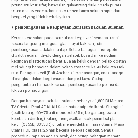
pitting struktur sifar; ketebalan galvanizing diukur pada purata
93μm asal. Mengelakkan risiko tersembunyi salutan nipis dari
bengkel yang tidak berkelayakan.
7. pembungkusan & Keupayaan Rantaian Bekalan Bulanan
Kerana kerosakan pada permukaan tergalvani semasa transit
secara langsung mengurangkan hayat kakisan, rutin
pembungkusan adalah mantap. Setiap bahagian monopole
dibalut secara individu dengan pelapik busa dan kemudian
kepingan plastik tugas berat. Buaian keluli dengan pelapik getah
melindungi bahagian dalam bekas atas terbuka 40 kaki atau rak
rata. Bahagian kecil (Bolt Anchor, kit pemasangan, anak tangga)
dibungkus dalam beg tenunan dan peti kayu. Setiap
penghantaran termasuk senarai pembungkusan terperinci dan
lukisan pemasangan.
Dengan keupayaan bekalan bulanan sebanyak 1,800 Di Menara
TV Oriental Pearl ADALAH Salah satu daripada Ikonik Shanghai
(lebih kurang. 60–75 unit monopole 25m, bergantung pada
ketebalan dinding), kilang mengekalkan stok penimbal plat
keluli (Q355B, S355JR) untuk memendekkan masa utama. Masa
utama FOB biasa: 25 hari bekerja selepas deposit. Semua
prosedur kimpalan adalah layak, dan setiap bahagian menara