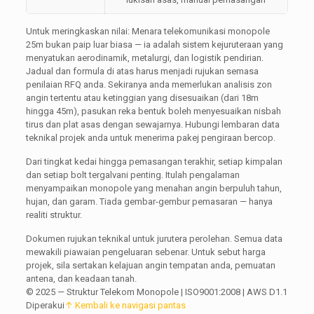
Untuk meringkaskan nilai: Menara telekomunikasi monopole
25m bukan paip luar biasa — ia adalah sistem kejuruteraan yang
menyatukan aerodinamik, metalurgi, dan logistik pendirian.
Jadual dan formula di atas harus menjadi rujukan semasa
penilaian RFQ anda. Sekiranya anda memerlukan analisis zon
angin tertentu atau ketinggian yang disesuaikan (dari 18m
hingga 45m), pasukan reka bentuk boleh menyesuaikan nisbah
tirus dan plat asas dengan sewajarnya. Hubungi lembaran data
teknikal projek anda untuk menerima pakej pengiraan bercop.
Dari tingkat kedai hingga pemasangan terakhir, setiap kimpalan
dan setiap bolt tergalvani penting. Itulah pengalaman
menyampaikan monopole yang menahan angin berpuluh tahun,
hujan, dan garam. Tiada gembar-gembur pemasaran — hanya
realiti struktur.
Dokumen rujukan teknikal untuk jurutera perolehan. Semua data
mewakili piawaian pengeluaran sebenar. Untuk sebut harga
projek, sila sertakan kelajuan angin tempatan anda, pemuatan
antena, dan keadaan tanah.
© 2025 — Struktur Telekom Monopole | ISO9001:2008 | AWS D1.1
Diperakui
↑ Kembali ke navigasi pantas