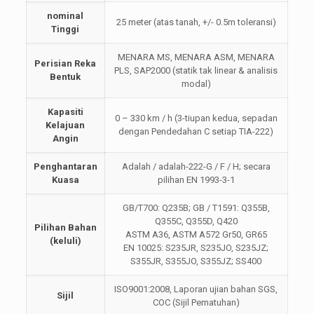
nominal
25 meter (atas tanah, +/- 0.5m toleransi)
Tinggi
MENARA MS, MENARA ASM, MENARA
Perisian Reka
PLS, SAP2000 (statik tak linear & analisis
Bentuk
modal)
Kapasiti
0 – 330 km / h (3-tiupan kedua, sepadan
Kelajuan
dengan Pendedahan C setiap TIA-222)
Angin
Penghantaran
Adalah / adalah-222-G / F / H; secara
Kuasa
pilihan EN 1993-3-1
GB/T700: Q235B; GB / T1591: Q355B,
Q355C, Q355D, Q420
Pilihan Bahan
ASTM A36, ASTM A572 Gr50, GR65
(keluli)
EN 10025: S235JR, S235JO, S235JZ;
S355JR, S355JO, S355JZ; SS400
ISO9001:2008, Laporan ujian bahan SGS,
Sijil
COC (Sijil Pematuhan)