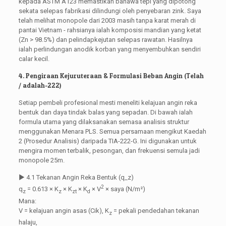
kepada ASTM A123 memastikan bahawa tepi yang dipotong
sekata selepas fabrikasi dilindungi oleh penyebaran zink. Saya
telah melihat monopole dari 2003 masih tanpa karat merah di
pantai Vietnam - rahsianya ialah komposisi mandian yang ketat
(Zn > 98.5%) dan pelindapkejutan selepas rawatan. Hasilnya
ialah perlindungan anodik korban yang menyembuhkan sendiri
calar kecil.
4. Pengiraan Kejuruteraan & Formulasi Beban Angin (Telah
/ adalah-222)
Setiap pembeli profesional mesti meneliti kelajuan angin reka
bentuk dan daya tindak balas yang sepadan. Di bawah ialah
formula utama yang dilaksanakan semasa analisis struktur
menggunakan Menara PLS. Semua persamaan mengikut Kaedah
2 (Prosedur Analisis) daripada TIA-222-G. Ini digunakan untuk
mengira momen terbalik, pesongan, dan frekuensi semula jadi
monopole 25m.
▶ 4.1 Tekanan Angin Reka Bentuk (q_z)
2
q
= 0.613 × K
× K
× K
× V
× saya (N/m²)
z
z
zt
d
Mana:
V = kelajuan angin asas (Cik), K
= pekali pendedahan tekanan
z
halaju,