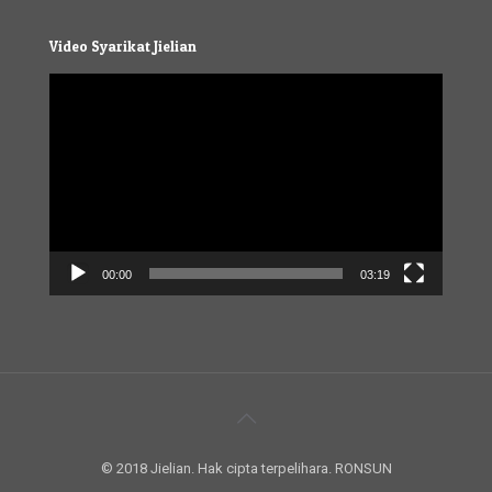
Video Syarikat Jielian
Video
Player
00:00
03:19
© 2018 Jielian. Hak cipta terpelihara. RONSUN