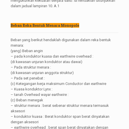
mengukuhkan kekuatan senjata salib. Ia hendaklah ditunjukkan
dalam jadual lampiran 10. A.1
Beban Reka Bentuk Menara Monopole
Beban yang berikut hendaklah digunakan dalam reka bentuk
menara:
(yang) Beban angin
– pada konduktor kuasa dan earthwire overhead :
(di kawasan unjuran konduktor atau dawai)
– Pada struktur menara :
(di kawasan unjuran anggota struktur)
– Pada set penebat :
(c) Ketegangan kerja maksimum Conductor dan earthwire
– Kuasa konduktor Lynx :
– tanah Overhead wayar earthwire :
(c) Beban menegak
– struktur menara : berat sebenar struktur menara termasuk
aksesori
– konduktor kuasa : Berat konduktor span berat dinyatakan
dengan aksesori
– earthwire overhead : berat span berat dinyatakan dengan