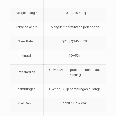
Kelajuan angin
100~ 240 kmsj
Tekanan angin
Mengikut permintaan pelanggan
Steel Bahan
Q235, Q345, Q420
tinggi
10—50m
Galvanization panas-menurun atau
Penampilan
Painting
sambungan
Overlap / Slip sambungan / Flange
Kod Design
ANSI / TIA-222-G