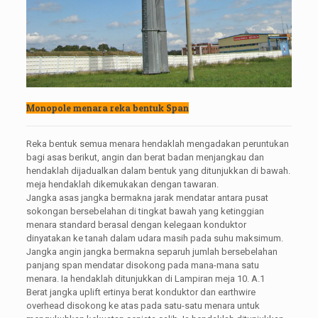
Monopole menara reka bentuk Span
Reka bentuk semua menara hendaklah mengadakan peruntukan
bagi asas berikut, angin dan berat badan menjangkau dan
hendaklah dijadualkan dalam bentuk yang ditunjukkan di bawah.
meja hendaklah dikemukakan dengan tawaran.
Jangka asas jangka bermakna jarak mendatar antara pusat
sokongan bersebelahan di tingkat bawah yang ketinggian
menara standard berasal dengan kelegaan konduktor
dinyatakan ke tanah dalam udara masih pada suhu maksimum.
Jangka angin jangka bermakna separuh jumlah bersebelahan
panjang span mendatar disokong pada mana-mana satu
menara. Ia hendaklah ditunjukkan di Lampiran meja 10. A.1
Berat jangka uplift ertinya berat konduktor dan earthwire
overhead disokong ke atas pada satu-satu menara untuk