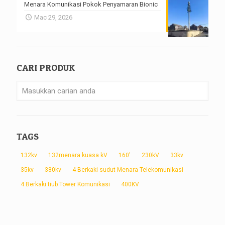
Menara Komunikasi Pokok Penyamaran Bionic
Mac 29, 2026
CARI PRODUK
TAGS
132kv
132menara kuasa kV
160'
230kV
33kv
35kv
380kv
4 Berkaki sudut Menara Telekomunikasi
4 Berkaki tiub Tower Komunikasi
400KV