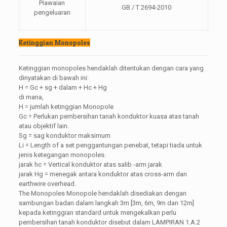
Piawaian
GB / T 2694-2010
pengeluaran
Ketinggian Monopoles
Ketinggian monopoles hendaklah ditentukan dengan cara yang
dinyatakan di bawah ini:
H = Gc + sg + dalam + Hc + Hg
di mana,
H = jumlah ketinggian Monopole
Gc = Perlukan pembersihan tanah konduktor kuasa atas tanah
atau objektif lain.
Sg = sag konduktor maksimum
Li = Length of a set penggantungan penebat, tetapi tiada untuk
jenis ketegangan monopoles.
jarak hc = Vertical konduktor atas salib -arm jarak
jarak Hg = menegak antara konduktor atas cross-arm dan
earthwire overhead.
The Monopoles Monopole hendaklah disediakan dengan
sambungan badan dalam langkah 3m [3m, 6m, 9m dan 12m]
kepada ketinggian standard untuk mengekalkan perlu
pembersihan tanah konduktor disebut dalam LAMPIRAN 1.A.2