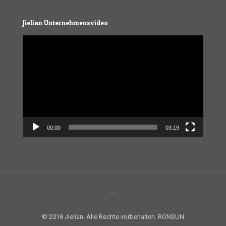
Jielian Unternehmensvideo
Video
Player
00:00
03:19
© 2018 Jielian. Alle Rechte vorbehalten. RONSUN