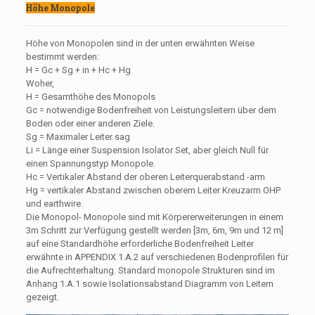
Höhe Monopole
Höhe von Monopolen sind in der unten erwähnten Weise
bestimmt werden:
H = Gc + Sg + in + Hc + Hg
Woher,
H = Gesamthöhe des Monopols
Gc = notwendige Bodenfreiheit von Leistungsleitern über dem
Boden oder einer anderen Ziele.
Sg = Maximaler Leiter sag
Li = Länge einer Suspension Isolator Set, aber gleich Null für
einen Spannungstyp Monopole.
Hc = Vertikaler Abstand der oberen Leiterquerabstand -arm
Hg = vertikaler Abstand zwischen oberem Leiter Kreuzarm OHP
und earthwire.
Die Monopol- Monopole sind mit Körpererweiterungen in einem
3m Schritt zur Verfügung gestellt werden [3m, 6m, 9m und 12 m]
auf eine Standardhöhe erforderliche Bodenfreiheit Leiter
erwähnte in APPENDIX 1.A.2 auf verschiedenen Bodenprofilen für
die Aufrechterhaltung. Standard monopole Strukturen sind im
Anhang 1.A.1 sowie Isolationsabstand Diagramm von Leitern
gezeigt.