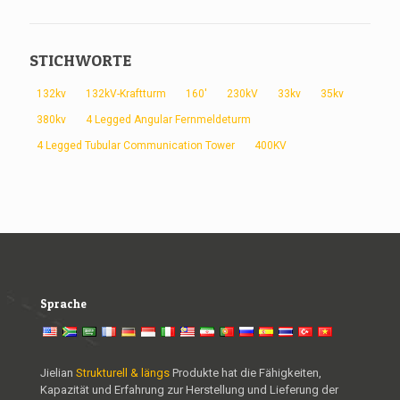
STICHWORTE
132kv
132kV-Kraftturm
160'
230kV
33kv
35kv
380kv
4 Legged Angular Fernmeldeturm
4 Legged Tubular Communication Tower
400KV
Sprache
Jielian
Strukturell & längs
Produkte hat die Fähigkeiten,
Kapazität und Erfahrung zur Herstellung und Lieferung der