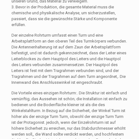
unseren Grund, das Material zu verweigern.
3. Bevor in der Produktion, die gesamte Material muss die
chemische und physikalische Analyse, um sicherzustellen,
passiert, dass sie die gewünschte Stärke und Komponente
erfüllen.
Der einzelne Rohrturm umfasst einen Turm und eine
Arbeitsplattform an den oberen Teil des Turmkörpers verbunden.
Die Antennenhalterung ist auf dem Zaun der Arbeitsplattform
befestigt, und ist dadurch gekennzeichnet, dass der Leiter eines
Leiterblockes zu dem Hauptpol des Leiters und die Hauptpol
des Leiters verbunden zusammensetzen. Der Hauptpol des
Leiters ist fest mit dem Tragrahmen verbunden sind, und der
Tragrahmen und der Tragrahmen auf dem Turm angeordnet,. Die
Innenwand des Anschlusswinkel ist eingeschraubt.
Die Vorteile eines einzigen Rohrturm:. Die Struktur ist einfach und
vernünftig; das Aussehen ist schön; die Installation ist einfach zu
bedienen und die Bodenfläche kleiner ist als die des
Winkelstahlturm. In Bezug auf die Sicherheit, der Winkel Turm ist
höher als der einzige Turm Turm, obwohl der einzige Turm Turm
ist der Protagonist. jedoch, wenn der Einzelrohrturm ist auf
höhere Sicherheit zu erreichen, nur das Stabdurchmesser erhöht
werden soll,, die Wand sollte verdickt werden, und hochfestem