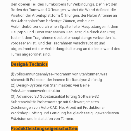
den oberen Teil des Turmkörpers für Verbindungs. Definiert den
Boden der Turmwand Öffnungen, wobei die Wand definiert die
Position der Arbeitsplattform Öffnungen, der Halter Antenne an
der Arbeitsplattform befestigt Zäunen, wobei der
Verbinderkörper durch einen Spaltenleiter Hauptstange mit dem
Hauptpol und Leiter vorgesehen Der Leiter, die durch den Steg
fest mit dem Tragrahmen des Leiterhauptstange verbunden ist,
vorgesehen ist,, und der Tragrahmen verschraubt ist und
abgestimmt mit der Verbindungshalterung an der Innenwand des
Turms angeordnet sind.
Design& Technics
(l)Vollspannungsanalyse-Programm von Stahltürmen,was
sicherstellt Präzision der inneren Kraftanalyse & richtig
(2) Design-System von Stahlmasten: Vier Beine
Pole&Umspannwerksstruktur
(3) Advanced 3D Substanzialität lofting Software-3D
Substanzialität Probemontage mit Software,erhalten
Zeichnungen von Auto-CAD. Net Arbeit mit Produktions-
Workshop,Lofting und Fertigung bei gleichzeitig . gewährleisten
Präzision und Installation von Türmen.
Produktleistungseigenschaften: