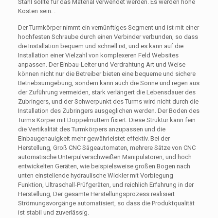
Stahl sollte für das Material verwendet werden. Es werden hohe
Kosten sein. .
Der Turmkörper nimmt ein vernünftiges Segment und ist mit einer
hochfesten Schraube durch einen Verbinder verbunden, so dass
die Installation bequem und schnell ist, und es kann auf die
Installation einer Vielzahl von komplexeren Feld Websites
anpassen. Der Einbau-Leiter und Verdrahtung Art und Weise
können nicht nur die Betreiber bieten eine bequeme und sichere
Betriebsumgebung, sondern kann auch die Sonne und regen aus
der Zuführung vermeiden, stark verlängert die Lebensdauer des
Zubringers, und der Schwerpunkt des Turms wird nicht durch die
Installation des Zubringers ausgeglichen werden. Der Boden des
Turms Körper mit Doppelmuttern fixiert. Diese Struktur kann fein
die Vertikalität des Turmkörpers anzupassen und die
Einbaugenauigkeit mehr gewährleistet effektiv. Bei der
Herstellung, Groß CNC Sägeautomaten, mehrere Sätze von CNC
automatische Unterpulverschweißen Manipulatoren, und hoch
entwickelten Geräten, wie beispielsweise großen Bogen nach
unten einstellende hydraulische Wickler mit Vorbiegung
Funktion, Ultraschall-Prüfgeräten, und reichlich Erfahrung in der
Herstellung, Der gesamte Herstellungsprozess realisiert
Strömungsvorgänge automatisiert, so dass die Produktqualität
ist stabil und zuverlässig.