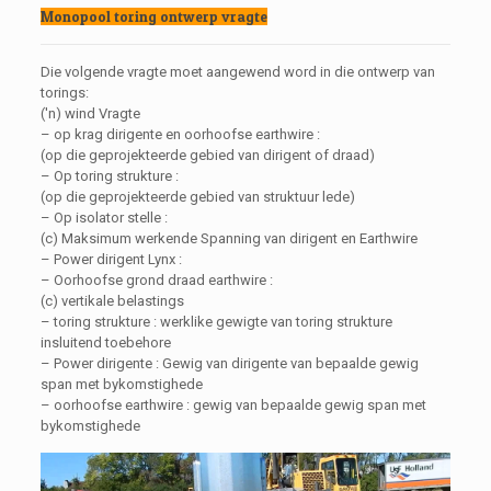
Monopool toring ontwerp vragte
Die volgende vragte moet aangewend word in die ontwerp van
torings:
('n) wind Vragte
– op krag dirigente en oorhoofse earthwire :
(op die geprojekteerde gebied van dirigent of draad)
– Op toring strukture :
(op die geprojekteerde gebied van struktuur lede)
– Op isolator stelle :
(c) Maksimum werkende Spanning van dirigent en Earthwire
– Power dirigent Lynx :
– Oorhoofse grond draad earthwire :
(c) vertikale belastings
– toring strukture : werklike gewigte van toring strukture
insluitend toebehore
– Power dirigente : Gewig van dirigente van bepaalde gewig
span met bykomstighede
– oorhoofse earthwire : gewig van bepaalde gewig span met
bykomstighede