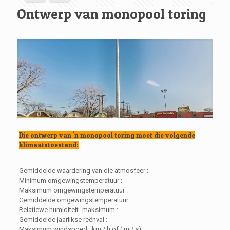
Ontwerp van monopool toring
Die ontwerp van 'n monopool toring moet die volgende
klimaatstoestand:
Gemiddelde waardering van die atmosfeer :
Minimum omgewingstemperatuur :
Maksimum omgewingstemperatuur :
Gemiddelde omgewingstemperatuur :
Relatiewe humiditeit- maksimum :
Gemiddelde jaarlikse reënval :
Maksimum windspoed : km / h of ( m / s)