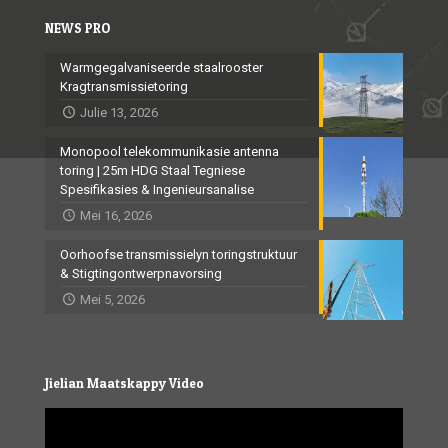
NEWS PRO
Warmgegalvaniseerde staalrooster
Kragtransmissietoring
Julie 13, 2026
Monopool telekommunikasie antenna
toring | 25m HDG Staal Tegniese
Spesifikasies & Ingenieursanalise
Mei 16, 2026
Oorhoofse transmissielyn toringstruktuur
& Stigtingontwerpnavorsing
Mei 5, 2026
Jielian Maatskappy Video
Video
Player