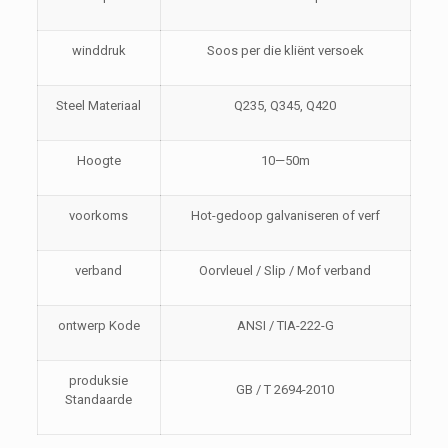
winddruk
Soos per die kliënt versoek
Steel Materiaal
Q235, Q345, Q420
Hoogte
10—50m
voorkoms
Hot-gedoop galvaniseren of verf
verband
Oorvleuel / Slip / Mof verband
ontwerp Kode
ANSI / TIA-222-G
produksie
GB / T 2694-2010
Standaarde