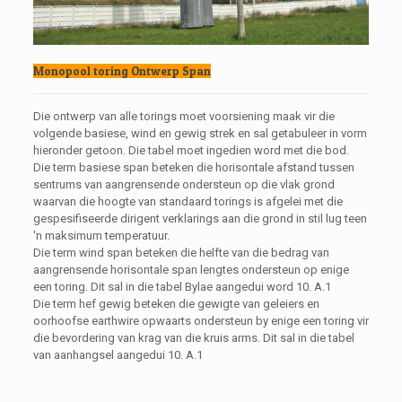
Monopool toring Ontwerp Span
Die ontwerp van alle torings moet voorsiening maak vir die
volgende basiese, wind en gewig strek en sal getabuleer in vorm
hieronder getoon. Die tabel moet ingedien word met die bod.
Die term basiese span beteken die horisontale afstand tussen
sentrums van aangrensende ondersteun op die vlak grond
waarvan die hoogte van standaard torings is afgelei met die
gespesifiseerde dirigent verklarings aan die grond in stil lug teen
'n maksimum temperatuur.
Die term wind span beteken die helfte van die bedrag van
aangrensende horisontale span lengtes ondersteun op enige
een toring. Dit sal in die tabel Bylae aangedui word 10. A.1
Die term hef gewig beteken die gewigte van geleiers en
oorhoofse earthwire opwaarts ondersteun by enige een toring vir
die bevordering van krag van die kruis arms. Dit sal in die tabel
van aanhangsel aangedui 10. A.1