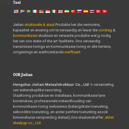
Taal
Jielian
strukturele & staal
Produkte het die vermoëns,
kapasiteit en ervaring om te vervaardig en lewer die
oordrag
&
kommunikasie
strukture en verwante produkte wat jy nodig
het van ons state-of-the art fasiliteite. Ons vervaardig
transmissie torings en Kommunikasie toring vir alle terreine,
omgewings en werktoestande.
werfkaart
OOR Jielian
Hengshui Jielian Metaalstruktuur Co., Ltd
-'n versameling
van wetenskaplike navorsing,
Staaltoring produksie en installasie, kommunikasie lyne
konstruksie, professionele instandhouding van
kommunikasie toring webwerwe (belangrikste toerusting,
sekondêre toerusting, en ander perifere toerusting asook
binnenshuise verspreiding stelsel),Ons staalverskaffer :
abter
staalpyp co., Ltd