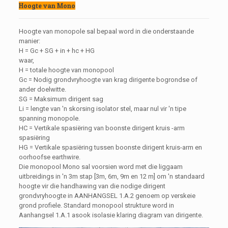
Hoogte van Mono
Hoogte van monopole sal bepaal word in die onderstaande
manier:
H = Gc + SG + in + hc + HG
waar,
H = totale hoogte van monopool
Gc = Nodig grondvryhoogte van krag dirigente bogrondse of
ander doelwitte.
SG = Maksimum dirigent sag
Li = lengte van 'n skorsing isolator stel, maar nul vir 'n tipe
spanning monopole.
HC = Vertikale spasiëring van boonste dirigent kruis -arm
spasiëring
HG = Vertikale spasiëring tussen boonste dirigent kruis-arm en
oorhoofse earthwire.
Die monopool Mono sal voorsien word met die liggaam
uitbreidings in 'n 3m stap [3m, 6m, 9m en 12 m] om 'n standaard
hoogte vir die handhawing van die nodige dirigent
grondvryhoogte in AANHANGSEL 1.A.2 genoem op verskeie
grond profiele. Standard monopool strukture word in
Aanhangsel 1.A.1 asook isolasie klaring diagram van dirigente.