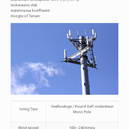
Isokeraunic vlak :
watermassa koëffisiënt :
Hoogte of Terrain :
Veelhoekige / Round-Self ondersteun
toring Tipe
Mono Pole
Wind spoed
100~ 240 kmpu