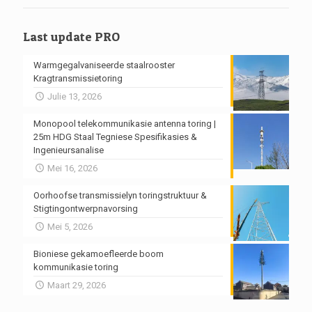
Last update PRO
Warmgegalvaniseerde staalrooster
Kragtransmissietoring
Julie 13, 2026
Monopool telekommunikasie antenna toring |
25m HDG Staal Tegniese Spesifikasies &
Ingenieursanalise
Mei 16, 2026
Oorhoofse transmissielyn toringstruktuur &
Stigtingontwerpnavorsing
Mei 5, 2026
Bioniese gekamoefleerde boom
kommunikasie toring
Maart 29, 2026