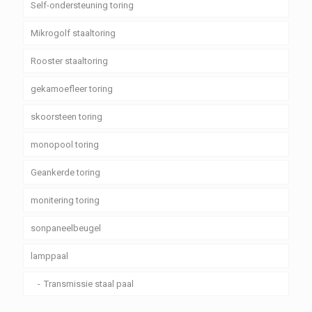
Self-ondersteuning toring
Mikrogolf staaltoring
Rooster staaltoring
gekamoefleer toring
skoorsteen toring
monopool toring
Geankerde toring
monitering toring
sonpaneelbeugel
lamppaal
Transmissie staal paal