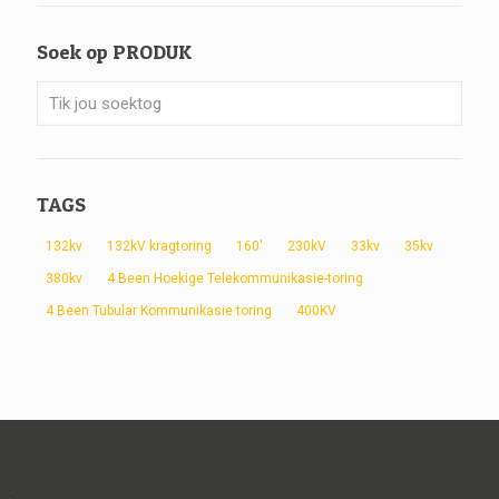
Soek op PRODUK
TAGS
132kv
132kV kragtoring
160'
230kV
33kv
35kv
380kv
4 Been Hoekige Telekommunikasie-toring
4 Been Tubular Kommunikasie toring
400KV