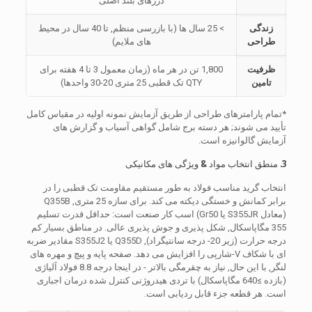
درزهای بلند اصلی
زندگی
> 25 سال ها (با بازرسی منظم, تا 40 سال در محیط
طراحی
های ملایم)
ظرفیت
1,800 تن در هر ماه (زمان معمول 3 تا 4 هفته برای
تامین
QTY تک قطبی 25 متری 20-30 واحدها)
*تمام پارامترهای طراحی از طریق آزمایش نمونه اولیه در مقیاس کامل
تأیید می شوند; هر دسته برج شامل گواهی آسیاب و گزارش های
آزمایش گالوانیزه است.
3. منطق انتخاب مواد & ویژگی های مکانیکی
انتخاب گرید مناسب فولاد به طور مستقیم مقاومت تک قطبی را در
برابر کمانش و خستگی دیکته می کند. برای سازه 25 متری, Q355B
(معادل S355JR یا Gr50) اسب کار صنعت است: حداقل قدرت تسلیم
355 مگاپاسکال, شکل پذیری و جوش پذیری عالی. در مناطق بسیار کم
درجه حرارت (زیر 20- درجه سانتیگراد), Q355D یا S355J2 مقادیر ضربه
ای با شکاف V-شارپی را افزایش می دهد. صفحه پایه و پیچ و مهره های
لنگر, با این حال, نیاز به چقرمگی بالاتر - در اینجا درجه 8.8 فولاد آلیاژی
(بازده ≥640 مگاپاسکال) با تردی هیدروژنی کنترل شده درمان اجباری
است. هر قطعه جزء قابل ردیابی است.