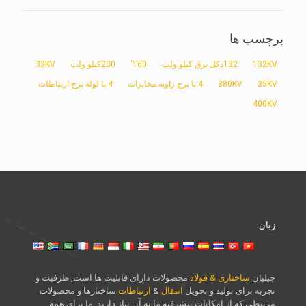
برچسب ها
132KV
132دکل برق کیلو ولت
160'
230کیلو ولت
33KV
35KV
380KV
4 پا برج زاویه مخابرات
4 پا لوله برج ارتباطات
400KV
زبان
جیلیان
ساختاری & فولاد
محصولات دارای قابلیت ها است, ظرفیت و
تجربه برای تولید و تحویل
انتقال
&
ارتباطات
ساختارها و محصولات
مرتبطی که از امکانات پیشرفته ما به آن نیاز دارید. ما برای همه