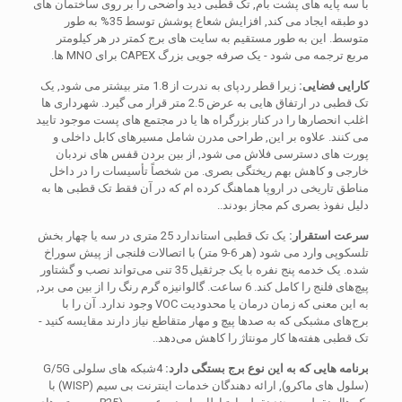
با سه پایه های پشت بام, تک قطبی دید واضحی را بر روی ساختمان های
دو طبقه ایجاد می کند, افزایش شعاع پوشش توسط 35% به طور
متوسط. این به طور مستقیم به سایت های برج کمتر در هر کیلومتر
مربع ترجمه می شود - یک صرفه جویی بزرگ CAPEX برای MNO ها.
کارایی فضایی:
زیرا قطر ردپای به ندرت از 1.8 متر بیشتر می شود, یک
تک قطبی در ارتفاق هایی به عرض 2.5 متر قرار می گیرد. شهرداری ها
اغلب انحصارها را در کنار بزرگراه ها یا در مجتمع های پست موجود تایید
می کنند. علاوه بر این, طراحی مدرن شامل مسیرهای کابل داخلی و
پورت های دسترسی فلاش می شود, از بین بردن قفس های نردبان
خارجی و کاهش بهم ریختگی بصری. من شخصاً تأسیسات را در داخل
مناطق تاریخی در اروپا هماهنگ کرده ام که در آن فقط تک قطبی ها به
دلیل نفوذ بصری کم مجاز بودند..
سرعت استقرار:
یک تک قطبی استاندارد 25 متری در سه یا چهار بخش
تلسکوپی وارد می شود (هر 6-9 متر) با اتصالات فلنجی از پیش سوراخ
شده. یک خدمه پنج نفره با یک جرثقیل 35 تنی می‌تواند نصب و گشتاور
پیچ‌های فلنج را کامل کند. 6 ساعت. گالوانیزه گرم رنگ را از بین می برد,
به این معنی که زمان درمان یا محدودیت VOC وجود ندارد. آن را با
برج‌های مشبکی که به صدها پیچ و مهار متقاطع نیاز دارند مقایسه کنید -
تک قطبی هفته‌ها کار مونتاژ را کاهش می‌دهد..
برنامه هایی که به این نوع برج بستگی دارد:
4شبکه های سلولی G/5G
(سلول های ماکرو), ارائه دهندگان خدمات اینترنت بی سیم (WISP) با