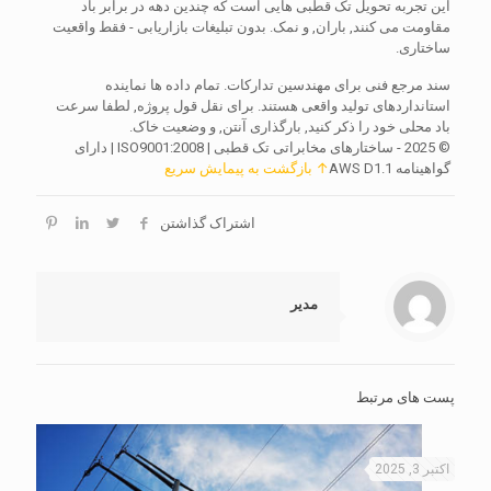
این تجربه تحویل تک قطبی هایی است که چندین دهه در برابر باد
مقاومت می کنند, باران, و نمک. بدون تبلیغات بازاریابی - فقط واقعیت
ساختاری.
سند مرجع فنی برای مهندسین تدارکات. تمام داده ها نماینده
استانداردهای تولید واقعی هستند. برای نقل قول پروژه, لطفا سرعت
باد محلی خود را ذکر کنید, بارگذاری آنتن, و وضعیت خاک.
© 2025 - ساختارهای مخابراتی تک قطبی | ISO9001:2008 | دارای
گواهینامه AWS D1.1
↑ بازگشت به پیمایش سریع
اشتراک گذاشتن
مدیر
پست های مرتبط
اکتبر 3, 2025