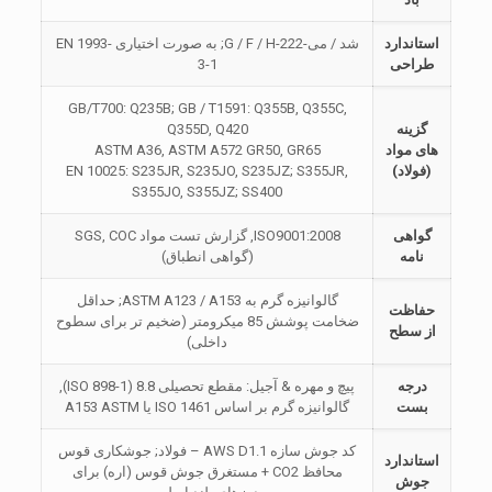
استاندارد
شد / می-222-G / F / H; به صورت اختیاری EN 1993-
طراحی
3-1
GB/T700: Q235B; GB / T1591: Q355B, Q355C,
گزینه
Q355D, Q420
های مواد
ASTM A36, ASTM A572 GR50, GR65
(فولاد)
EN 10025: S235JR, S235JO, S235JZ; S355JR,
S355JO, S355JZ; SS400
گواهی
ISO9001:2008, گزارش تست مواد SGS, COC
نامه
(گواهی انطباق)
گالوانیزه گرم به ASTM A123 / A153; حداقل
حفاظت
ضخامت پوشش 85 میکرومتر (ضخیم تر برای سطوح
از سطح
داخلی)
درجه
پیچ و مهره & آجیل: مقطع تحصیلی 8.8 (ISO 898-1),
بست
گالوانیزه گرم بر اساس ISO 1461 یا A153 ASTM
کد جوش سازه AWS D1.1 – فولاد; جوشکاری قوس
استاندارد
محافظ CO2 + مستغرق جوش قوس (اره) برای
جوش