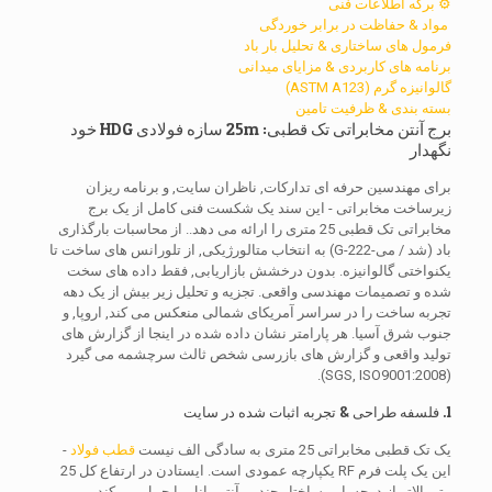
⚙️ برگه اطلاعات فنی
️ مواد & حفاظت در برابر خوردگی
فرمول های ساختاری & تحلیل بار باد
برنامه های کاربردی & مزایای میدانی
️گالوانیزه گرم (ASTM A123)
بسته بندی & ظرفیت تامین
برج آنتن مخابراتی تک قطبی: 25m سازه فولادی HDG خود
نگهدار
برای مهندسین حرفه ای تدارکات, ناظران سایت, و برنامه ریزان
زیرساخت مخابراتی - این سند یک شکست فنی کامل از یک برج
مخابراتی تک قطبی 25 متری را ارائه می دهد.. از محاسبات بارگذاری
باد (شد / می-222-G) به انتخاب متالورژیکی, از تلورانس های ساخت تا
یکنواختی گالوانیزه. بدون درخشش بازاریابی, فقط داده های سخت
شده و تصمیمات مهندسی واقعی. تجزیه و تحلیل زیر بیش از یک دهه
تجربه ساخت را در سراسر آمریکای شمالی منعکس می کند, اروپا, و
جنوب شرق آسیا. هر پارامتر نشان داده شده در اینجا از گزارش های
تولید واقعی و گزارش های بازرسی شخص ثالث سرچشمه می گیرد
(SGS, ISO9001:2008).
1. فلسفه طراحی & تجربه اثبات شده در سایت
یک تک قطبی مخابراتی 25 متری به سادگی الف نیست
قطب فولاد
-
این یک پلت فرم RF یکپارچه عمودی است. ایستادن در ارتفاع کل 25
متر بالاتر از درجه, این ساختار چندین آنتن پانل را حمل می کند,