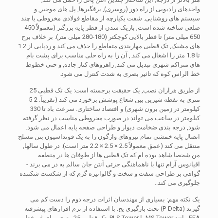
واحدهای رادیویی از راه دور (روسری), برقگیرها, پل های موجبر, و
سیستم های روشنایی. شفت یکپارچه از مقاطع فولادی مخروطی یا چند
ضلعی ساخته شده است, باریک شدن از قطر پایه بزرگتر (معمولاً 450-
650 میلی متر) تا قطر بالایی کوچکتر (180-280 میلی متر). بر خلاف برج
های مشبک, تک قطبی مهاربندی متقاطع را حذف می کند و ردپایی از 1.2
تا 1.8 متر را اشغال می کند., آن را به راه حلی مناسب برای پشت بام
های متراکم شهری تبدیل می کند, راهروهای کنار جاده, و حتی خطوط
خط الراس کوه که تاثیر بصری به شدت کنترل می شود.
از طریق هزاران نصب, یک حقیقت برجسته است: یک تک قطبی 25
متری به نقطه شیرین بین شعاع پوشش برخورد می کند (تقریباً. 2-5
کیلومتر در زمین برون شهری) و اقتصاد ساختاری. سرعت باد تا 330
کیلومتر در ساعت می تواند در صورت مخروطی مناسب در نظر گرفته
شود, درجه بندی ضخامت دیوار و طراحی صفحه پایه اعمال می شود.
اتصال پایه خمشی تمام نیروهای واژگون را به یک فونداسیون بتن مسلح
منتقل می کند (عمق معمولاً 2.5 × 2.5 × 2.2 متر است). در طول سالها,
من شخصا شاهد بوده ام که تک قطبی ها از طوفان ها در منطقه
اقیانوس آرام تنها با ناهماهنگی جزئی آنتن جان سالم به در می برند -
گواهی بر طراحی سفت و سخت و گالوانیزه گرم که از شکست شکننده
جلوگیری می کند..
یک نکته مهم: بسیاری از مهندسان اثرات درجه دوم را دست کم می
گیرند (P-Delta) تحت بارگیری یخ. با استفاده از نرم افزارهای پیشرفته
FEA مانند MS Tower یا PLS Tower, تک قطبی 25 متری برای غیرخطی