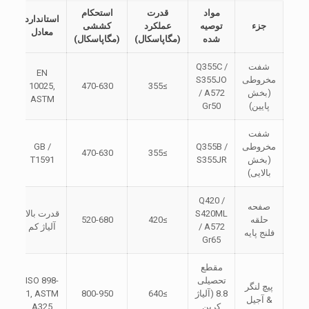
مواد
قدرت
استحکام
استاندارد
جزء
توصیه
عملکرد
کششی
معادل
شده
(مگاپاسکال)
(مگاپاسکال)
شفت
Q355C /
EN
مخروطی
S355JO
10025,
470-630
≥355
(بخش
/ A572
ASTM
پایین)
Gr50
شفت
مخروطی
Q355B /
GB /
470-630
≥355
(بخش
S355JR
T1591
بالایی)
Q420 /
صفحه
S420ML
قدرت بالا
حلقه
≥420
520-680
/ A572
آلیاژ کم
فلنج پایه
Gr65
مقطع
تحصیلی
ISO 898-
پیچ لنگر
8.8 (آلیاژ
≥640
800-950
1, ASTM
& آجیل
کربن
A325