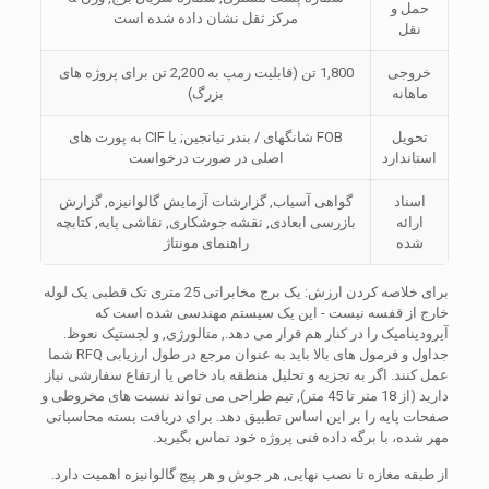
حمل و
مرکز ثقل نشان داده شده است
نقل
خروجی
1,800 تن (قابلیت رمپ به 2,200 تن برای پروژه های
ماهانه
بزرگ)
تحویل
FOB شانگهای / بندر تیانجین; یا CIF به پورت های
استاندارد
اصلی در صورت درخواست
اسناد
گواهی آسیاب, گزارشات آزمایش گالوانیزه, گزارش
ارائه
بازرسی ابعادی, نقشه جوشکاری, نقاشی پایه, کتابچه
شده
راهنمای مونتاژ
برای خلاصه کردن ارزش: یک برج مخابراتی 25 متری تک قطبی یک لوله
خارج از قفسه نیست - این یک سیستم مهندسی شده است که
آیرودینامیک را در کنار هم قرار می دهد., متالورژی, و لجستیک نعوظ.
جداول و فرمول های بالا باید به عنوان مرجع در طول ارزیابی RFQ شما
عمل کنند. اگر به تجزیه و تحلیل منطقه باد خاص یا ارتفاع سفارشی نیاز
دارید (از 18 متر تا 45 متر), تیم طراحی می تواند نسبت های مخروطی و
صفحات پایه را بر این اساس تطبیق دهد. برای دریافت بسته محاسباتی
مهر شده، با برگه داده فنی پروژه خود تماس بگیرید.
از طبقه مغازه تا نصب نهایی, هر جوش و هر پیچ گالوانیزه اهمیت دارد.