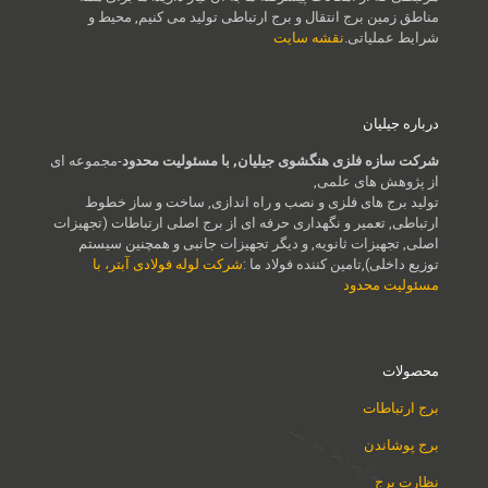
مناطق زمین برج انتقال و برج ارتباطی تولید می کنیم, محیط و
شرایط عملیاتی.
نقشه سایت
درباره جیلیان
شرکت سازه فلزی هنگشوی جیلیان, با مسئولیت محدود
-مجموعه ای
از پژوهش های علمی,
تولید برج های فلزی و نصب و راه اندازی, ساخت و ساز خطوط
ارتباطی, تعمیر و نگهداری حرفه ای از برج اصلی ارتباطات (تجهیزات
اصلی, تجهیزات ثانویه, و دیگر تجهیزات جانبی و همچنین سیستم
توزیع داخلی),تامین کننده فولاد ما :
شرکت لوله فولادی آبتر، با
مسئولیت محدود
محصولات
برج ارتباطات
برج پوشاندن
نظارت برج