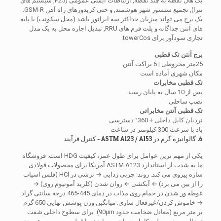
بک هال نقطه به چند نقطه, ارتباطات ایمنی عمومی (P25, سیستم های
تترا), تجمیع سنسور شهر هوشمند, و حتی کریدورهای راه آهن GSM-R.
یک برج می تواند میزبان حداکثر سه اپراتور باشد (محل سکونت) با پایه
های آنتن جداگانه و پلت فرم های RRU, تبدیل اجاره محل به یک مدل
تجاری سودآور برای towerCos.
برج آنتن تک قطبی
25متر مخروطی | 6 براکت آنتن
مکان شهری آماده است
تک قطبی مخابرات
پس از 10 سال به پایان رسید
نصب ساحلی
تک قطبی آنتن مخابراتی
نردبان کابل داخلی + 360° دسترسی
باد با سرعت 300 کیلومتر در ساعت
6. گالوانیزه گرم در ASTM A123 / A153 - کنترل فرآیند
یکی از مهم ترین عوامل برای طول عمر، کیفیت HDG است. فروشگاه
ما به شدت از استاندارد ASTM A123 آمریکا برای محصولات فولادی
سازه پیروی می کند. روند: چربی زدایی → ترشی در HCl (فلس آسیاب
را از بین می برد) ← آبکشی ← روان شدن (کلرید آمونیوم روی) →
غوطه ور شدن در حمام روی مذاب در دمای 445-465 درجه سانتی گراد
→ خاموش کردن/غیرفعال سازی. میانگین وزن پوشش نهایی 650 گرم
بر متر مربع (معادل ضخامت حدود 90μm). برای سطوح داخلی شفت