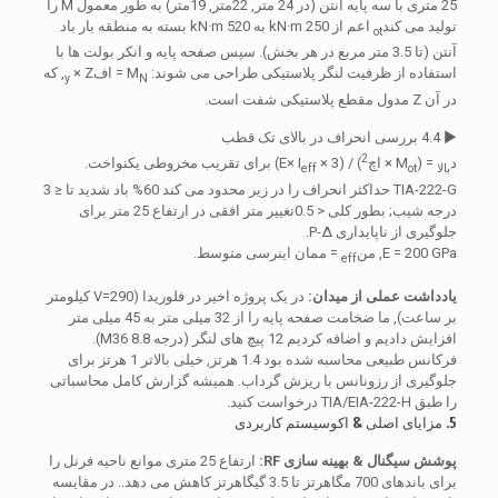
25 متری با سه پایه آنتن (در 24 متر, 22متر, 19متر) به طور معمول M را
تولید می کند
اعم از 250 kN·m به 520 kN·m بسته به منطقه بار باد
ot
آنتن (تا 3.5 متر مربع در هر بخش). سپس صفحه پایه و انکر بولت ها با
استفاده از ظرفیت لنگر پلاستیکی طراحی می شوند: M
= اف
× Z, که
y
N
در آن Z مدول مقطع پلاستیکی شفت است.
▶ 4.4 بررسی انحراف در بالای تک قطب
2
د
= (M
× اچ
) / (3 × E× I
) برای تقریب مخروطی یکنواخت.
بالا
ot
eff
TIA-222-G حداکثر انحراف را در زیر محدود می کند 60% باد شدید تا ≤ 3
درجه شیب; بطور کلی < 0.5تغییر متر افقی در ارتفاع 25 متر برای
جلوگیری از ناپایداری P-Δ.
E = 200 GPa, من
= ممان اینرسی متوسط.
eff
یادداشت عملی از میدان:
در یک پروژه اخیر در فلوریدا (V=290 کیلومتر
بر ساعت), ما ضخامت صفحه پایه را از 32 میلی متر به 45 میلی متر
افزایش دادیم و اضافه کردیم 12 پیچ های لنگر (درجه M36 8.8).
فرکانس طبیعی محاسبه شده بود 1.4 هرتز, خیلی بالاتر 1 هرتز برای
جلوگیری از رزونانس با ریزش گرداب. همیشه گزارش کامل محاسباتی
را طبق TIA/EIA-222-H درخواست کنید.
5. مزایای اصلی & اکوسیستم کاربردی
پوشش سیگنال & بهینه سازی RF:
ارتفاع 25 متری موانع ناحیه فرنل را
برای باندهای 700 مگاهرتز تا 3.5 گیگاهرتز کاهش می دهد.. در مقایسه