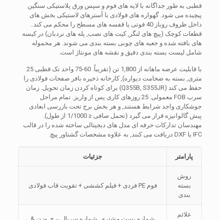
قطبی به طور جداگانه با لایه های فوم و سپس ورق پلاستیکی سنگین
پیچیده می شود. گهواره های فولادی با آسترهای لاستیکی بخش های
داخل ظروف روباز 40 فوتی یا قفسه های مسطح را محکم می کند..
قطعات کوچک (پیچ های لنگر, کیت های نصب, پله های نردبان) در کیسه
های بافته شده و جعبه های چوبی بسته بندی می شوند. هر محموله
شامل لیست بسته بندی دقیق و نقشه های مونتاژ است.
با قابلیت عرضه ماهانه از 1,800 تن (تقریباً. 60-75 واحد تک قطبی 25
متری, بسته به ضخامت دیواره), کارخانه ذخیره بافر صفحات فولادی را
حفظ می کند (Q355B, S355JR) برای کوتاه کردن زمان تحویل. زمان
سرب FOB معمولی: 25 روزهای کاری پس از واریز. تمام مراحل
جوشکاری واجد شرایط هستند, و هر بخش برج تحت بازرسی ابعادی
پیش گالوانیزه قرار می گیرد (تحمل صافی ≤ 1/1000 از طول).
مهندسان تدارکات حرفه ای مدل های دیجیتالی ساخته شده را در قالب
IFC یا DXF دریافت می کنند, به علاوه مشخصات گشتاور پیچ.
پارامتر
جزئیات
روش
بسته
فوم PE فردی + فیلم کششی + تقویت قاب فولادی
بندی
علائم
شماره پست مشتری, شماره سریال برج, وزن &