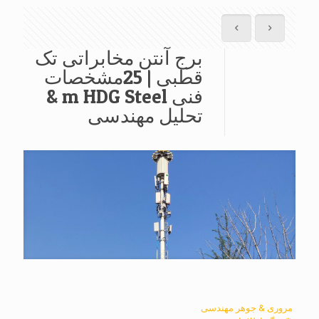
برج آنتن مخابراتی تک
قطبی | 25مشخصات
فنی m HDG Steel &
تحلیل مهندسی
مروری & جوهر مهندسی