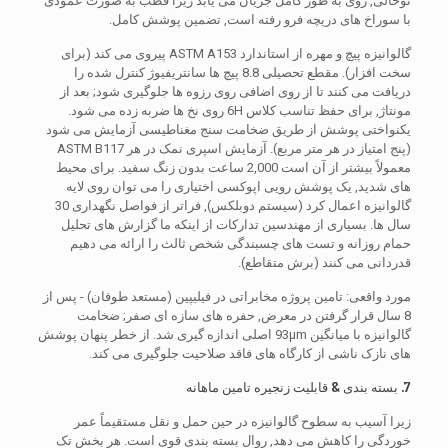
توخالی, روی به طور کامل جریان می یابد زیرا قطب به صورت عمودی
با سوراخ های دریچه فرو رفته است, تضمین پوشش کامل.
گالوانیزه پیچ و مهره از استاندارد ASTM A153 پیروی می کند (برای
سخت افزار). مقطع تحصیلی 8.8 پیچ ها سانتریفیوژ کنترل شده را
دریافت می کنند تا از روی اضافی روی رزوه ها جلوگیری شود; بعد از
مونتاژ, برای حفظ تناسب کلاس 6H روی نخ ها ضربه زده می شود.
یکنواختی پوشش از طریق ضخامت سنج مغناطیسی آزمایش می شود
(پنج امتیاز در هر متر مربع). آزمایش اسپری نمک در هر ASTM B117
معمولاً بیشتر از آن است 2,000 ساعت بدون زنگ سفید. برای محیط
های شدید, یک پوشش رویی اپوکسی اختیاری را می توان روی لایه
گالوانیزه اعمال کرد (سیستم دوبلکس), فراتر از فواصل نگهداری 30
سال ها. بسیاری از مهندسین تدارکات از اینکه ما گزارش های تحلیل
حمام روزانه و تست های چسبندگی شخص ثالث را ارائه می دهیم
قدردانی می کنند (برش متقاطع).
مورد واقعی: تامین پروژه مخابراتی در فیلیپین (مستعد طوفان) - پس از
8 سال قرار گرفتن در معرض, حفره های سازه ای صفر; ضخامت
گالوانیزه با میانگین 93μm اصلی اندازه گیری شد. از خطر پنهان پوشش
های نازک ناشی از کارگاه های فاقد صلاحیت جلوگیری می کند.
7. بسته بندی & قابلیت زنجیره تامین ماهانه
زیرا آسیب به سطوح گالوانیزه در حین حمل و نقل مستقیماً عمر
خوردگی را کاهش می دهد, روال بسته بندی قوی است. هر بخش تک