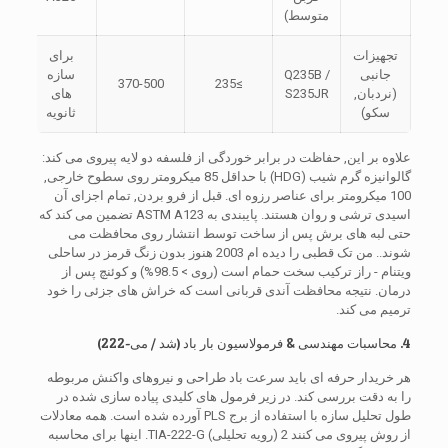
متوسط)
تجهیزات
برای
جانبی
Q235B /
سازه
370-500
≥235
(نردبان,
S235JR
های
سکو)
ثانویه
علاوه بر این, حفاظت در برابر خوردگی از فلسفه دو لایه پیروی می کند:
گالوانیزه گرم شیب (HDG) با حداقل 85 میکرومتر روی سطوح خارجی,
100 میکرومتر برای عناصر رزوه ای. قبل از فرو بردن, تمام اجزای آن
اسیدی ترشی و روان هستند. پایبندی به ASTM A123 تضمین می کند که
حتی لبه های برش پس از ساخت توسط انتشار روی محافظت می
شوند.. من تک قطبی را دیده ام 2003 هنوز بدون زنگ قرمز در ساحلی
ویتنام - راز ترکیب سخت حمام است (روی > 98.5%) و کوئنچ پس از
درمان. نتیجه محافظت آندی قربانی است که خراش های جزئی را خود
ترمیم می کند.
4. محاسبات مهندسی & فرمولاسیون بار باد (شد / می-222)
هر خریدار حرفه ای باید سرعت باد طراحی و نیروهای واکنش مربوطه
را به دقت بررسی کند. در زیر فرمول های کلیدی پیاده سازی شده در
طول تحلیل سازه با استفاده از برج PLS آورده شده است. همه معادلات
از روش پیروی می کنند 2 (رویه تحلیلی) TIA-222-G. اینها برای محاسبه