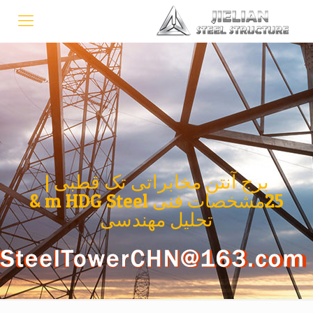
برج آنتن مخابراتی تک قطبی |
25مشخصات فنی m HDG Steel &
تحلیل مهندسی