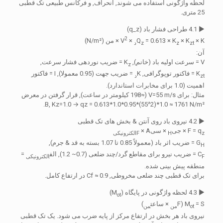
لحظه واژگونی استفاده می شوند, انحراف, و فرکانس طبیعی تک قطبی
25 متری.
▶ 4.1 طراحی فشار باد (q_z)
2
× K
× K
= 0.613 × K
Q
× V
× من (N/m²)
zt
z
z
د
آن:
V = سرعت اولیه باد (خانم), K
= ضریب نوردهی فشار سرعت,
z
K
= فاکتور توپوگرافی, K
= ضریب جهت (0.95 معمولا), I = فاکتور
zt
د
اهمیت (1.0 برای مخابرات استاندارد).
مثال: برای V=55 m/s (≈198 کیلومتر در ساعت), قرار گرفتن در معرض
B, Kz=1.0 → qz = 0.613*1.0*0.95*(55^2)*1.0 ≈ 1761 N/m².
▶ 4.2 نیروی باد روی آنتن & بخش های تک قطبی
F = q
× جی
× سی
× A
z
H
F
الکترونیکی
G
= ضریب اثر باد (معمولاً 0.85 تا 1.07 بسته به قد & جرم),
H
C
= ضریب نیرو برای مقاطع گرد/چند ضلعی (0.7~ 1.2), الف
=
F
الکترونیکی
منطقه پیش بینی شده.
برای تک قطبی چند ضلعی مخروطی, Cf ≈ 0.9 در ارتفاع کامل.
▶ 4.3 لحظه واژگونی در پایگاه (M
)
ot
= S (F
M
× ساعت
)
ot
من
من
نیروی باد هر بخش در ارتفاع مرکز از پایه ضرب می شود. یک تک قطبی