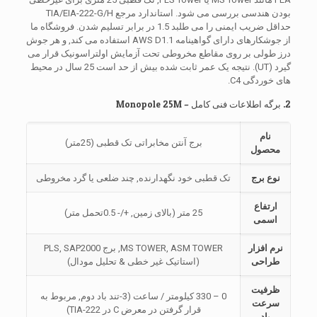
بودن هندسی بررسی می شود. استاندارد مرجع TIA/EIA-222-G/H
حداقل ضریب ایمنی را می طلبد 1.5 در برابر تسلیم شدن. فروشگاه ما
از جوشکارهای دارای گواهینامه AWS D1.1 استفاده می کند, و هر جوش
درز طولی بر روی مقاطع مخروطی تحت آزمایش اولتراسونیک قرار می
گیرد (UT). نتیجه یک عمر ثابت شده بیش از حد است 25 سال در محیط
های خوردگی C4.
2. برگه اطلاعات فنی کامل – Monopole 25M
نام
برج آنتن مخابراتی تک قطبی (25متر)
محصول
نوع برج
تک قطبی خود نگهدارنده, چند ضلعی یا گرد مخروطی
ارتفاع
25 متر (بالای زمین, +/- 0.5تحمل متر)
اسمی
نرم افزار
MS TOWER, ASM TOWER, برج PLS, SAP2000
طراحی
(استاتیک غیر خطی & تحلیل مودال)
ظرفیت
0 – 330 کیلومتر / ساعت (3-تند باد دوم, مربوط به
سرعت
قرار گرفتن در معرض C در TIA-222)
باد