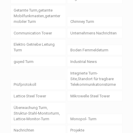
Getarnte Turm,getarnte
Mobilfunkmasten,getarnter
mobiler Turm
Chimney Turm
Communication Tower
Unternehmens Nachrichten
Elektro Getriebe Leitung
Turm
Boden Fernmeldeturm
guyed Turm
Industrial News
Integrierte Turm-
Site,Standort für tragbare
Prüfprotokoll
Telekommunikationstürme
Lattice Steel Tower
Mikrowelle Steel Tower
Überwachung Turm,
Struktur-Stahl-Monitorturm,
Lattice-Monitor-Turm
Monopol- Turm
Nachrichten
Projekte