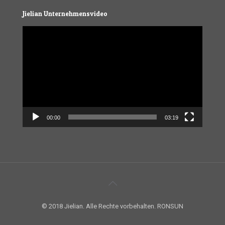
Jielian Unternehmensvideo
Video
Player
00:00
03:19
© 2018 Jielian. Alle Rechte vorbehalten. RONSUN