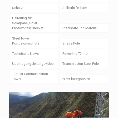
Schutz
Selbsthilfe-Turm
Halterung für
Solarpanel,Solar
Photovoltaik Breaket
Stahlsorte und Material
Steel Tower
Korrosionsschutz
Straße Pole
Technische News
Powerline-Türme
Übertragungsleitungsvideo
Transmission Steel Pole
Tubular Communication
Tower
Nicht kategorisiert