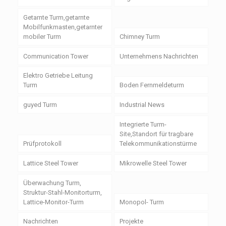
Getarnte Turm,getarnte
Mobilfunkmasten,getarnter
mobiler Turm
Chimney Turm
Communication Tower
Unternehmens Nachrichten
Elektro Getriebe Leitung
Turm
Boden Fernmeldeturm
guyed Turm
Industrial News
Integrierte Turm-
Site,Standort für tragbare
Prüfprotokoll
Telekommunikationstürme
Lattice Steel Tower
Mikrowelle Steel Tower
Überwachung Turm,
Struktur-Stahl-Monitorturm,
Lattice-Monitor-Turm
Monopol- Turm
Nachrichten
Projekte