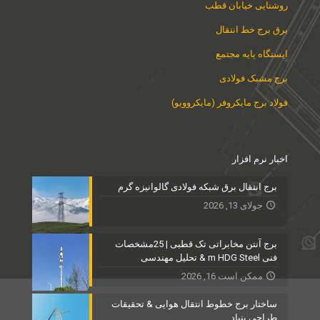
روشنایی خیابان قطب
برق برج خط انتقال
ایستگاه پایه مجتمع
برج مشبک فولادی
فولاد برج مایکروفر (مایکروویو)
اخبار نرم افزار
برج انتقال برق شبکه فولادی گالوانیزه گرم
جولای 13, 2026
برج آنتن مخابراتی تک قطبی | 25مشخصات
فنی m HDG Steel & تحلیل مهندسی
ممکن است 16, 2026
ساختار برج خطوط انتقال هوایی & تحقیقات
طراحی بنیاد