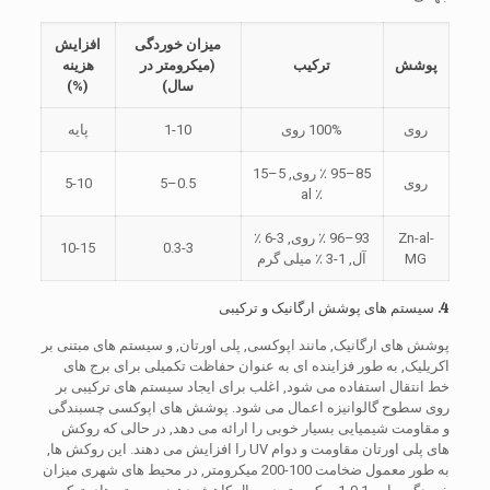
میزان خوردگی
افزایش
پوشش
ترکیب
(میکرومتر در
هزینه
سال)
(%)
روی
100% روی
1-10
پایه
85–95 ٪ روی, 5–15
روی
0.5–5
5-10
٪ al
Zn-al-
93–96 ٪ روی, 3-6 ٪
10-15
0.3-3
MG
آل, 1-3 ٪ میلی گرم
4. سیستم های پوشش ارگانیک و ترکیبی
پوشش های ارگانیک, مانند اپوکسی, پلی اورتان, و سیستم های مبتنی بر
اکریلیک, به طور فزاینده ای به عنوان حفاظت تکمیلی برای برج های
خط انتقال استفاده می شود, اغلب برای ایجاد سیستم های ترکیبی بر
روی سطوح گالوانیزه اعمال می شود. پوشش های اپوکسی چسبندگی
و مقاومت شیمیایی بسیار خوبی را ارائه می دهد, در حالی که روکش
های پلی اورتان مقاومت و دوام UV را افزایش می دهند. این روکش ها,
به طور معمول ضخامت 100-200 میکرومتر, در محیط های شهری میزان