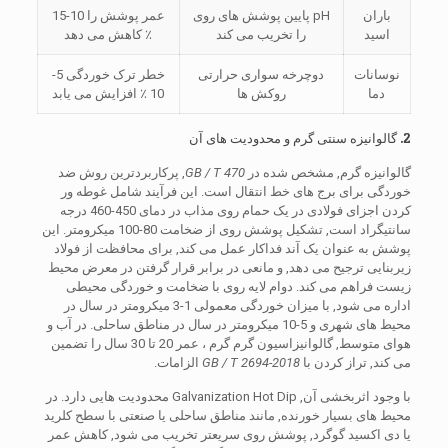
باران
pH پایین پوشش های روی
عمر پوشش را 10-15
اسید
را تخریب می کند
٪ کاهش می دهد
نوسانات
دوچرخه سواری حرارتی
خطر ترک خوردگی 5-
دما
روکش ها
10 ٪ افزایش می یابد
2. گالوانیزه سنتی گرم و محدودیت های آن
گالوانیزه گرم, مشخص شده در
GB / T 470
, پرکاربردترین روش ضد
خوردگی برای برج های خط انتقال است. این فرآیند شامل غوطه ور
کردن اجزای فولادی در یک حمام روی مذاب در دمای 450-460 درجه
سانتیگراد است, تشکیل پوشش روی از ضخامت 80-100 میکرومتر. این
پوشش به عنوان یک آند فداکار عمل می کند, برای محافظت از فولاد
زیربنایی ترجیح می دهد, و مانعی در برابر قرار گرفتن در معرض محیط
زیست فراهم می کند. دوام لایه روی با ضخامت و خوردگی محیطی
اداره می شود, با میزان خوردگی معمولی 1-3 میکرومتر در سال در
محیط های شهری و 5-10 میکرومتر در سال در مناطق ساحلی. در آب و
هوای متوسط, گالوانیزاسیون گرم گرم ، عمر 20 تا 30 سال را تضمین
می کند, تراز کردن با
GB / T 2694-2018
الزامات.
با وجود اثربخشی آن, Galvanization Hot Dip محدودیت هایی دارد. در
محیط های بسیار خورنده, مانند مناطق ساحلی یا صنعتی با سطح کلرید
یا دی اکسید گوگرد, پوشش روی سریعتر تخریب می شود, کاهش عمر