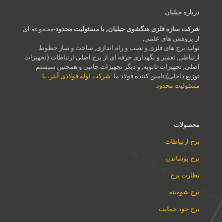
درباره جیلیان
شرکت سازه فلزی هنگشوی جیلیان, با مسئولیت محدود
-مجموعه ای
از پژوهش های علمی,
تولید برج های فلزی و نصب و راه اندازی, ساخت و ساز خطوط
ارتباطی, تعمیر و نگهداری حرفه ای از برج اصلی ارتباطات (تجهیزات
اصلی, تجهیزات ثانویه, و دیگر تجهیزات جانبی و همچنین سیستم
توزیع داخلی),تامین کننده فولاد ما :
شرکت لوله فولادی آبتر، با
مسئولیت محدود
محصولات
برج ارتباطات
برج پوشاندن
نظارت برج
برج شومینه
برج خود حمایت