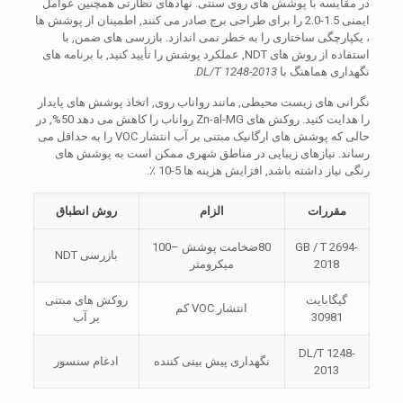
در مقایسه با پوشش های روی سنتی. نهادهای نظارتی همچنین عوامل
ایمنی 1.5-2.0 را برای طراحی برج صادر می کنند, اطمینان از پوشش ها
، یکپارچگی ساختاری را به خطر نمی اندازد. بازرسی های ضمن, با
استفاده از روش های NDT, عملکرد پوشش را تأیید کنید, با برنامه های
نگهداری هماهنگ با
DL/T 1248-2013
.
نگرانی های زیست محیطی, مانند رواناب روی, اتخاذ پوشش های پایدار
را هدایت کنید. روکش های Zn-al-MG رواناب را کاهش می دهد 50%, در
حالی که پوشش های ارگانیک مبتنی بر آب انتشار VOC را به حداقل می
رساند. نیازهای زیبایی در مناطق شهری ممکن است به پوشش های
رنگی نیاز داشته باشد, افزایش هزینه ها 5-10 ٪.
مقررات
الزام
روش انطباق
GB / T 2694-
80ضخامت پوشش –100
بازرسی NDT
2018
میکرومتر
گیگابایت
روکش های مبتنی
انتشار VOC کم
30981
بر آب
DL/T 1248-
نگهداری پیش بینی کننده
ادغام سنسور
2013