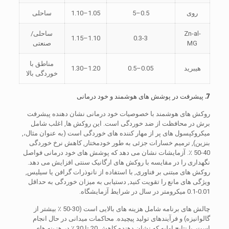
روی
0.5–5
1.05–1.10
ساحلی
Zn-al-
ساحلی/
1.10–1.15
0.3-3
MG
صنعتی
مناطق با
هیبرید
0.05–0.5
1.20–1.30
خوردگی بالا
7. پیشرفت در پوشش های هوشمند و خود درمانی
روکش های هوشمند با خصوصیات خود درمانی نشان دهنده پیشرفت
برش در محافظت از ضد خوردگی است. این روکش ها, اغلب شامل
میکروکپسول های پر از مهار کننده های خوردگی است (به عنوان مثال،,
بنزین), ترمیم خسارات جزئی به طور خودمختار, کاهش نرخ خوردگی
40-50 ٪. آزمایشات نشان می دهد که پوشش های خود درمانی فواصل
نگهداری را در مقایسه با روکش های ارگانیک سنتی افزایش می دهد.
روکش های مبتنی بر فناوری, با استفاده از نانوذرات گرافن یا سیلیس,
ویژگی های مانع را تقویت کنید, دستیابی به میزان خوردگی به حداقل
0.01-0.1 میکرومتر در سال در شرایط آزمایشگاه.
چالش های برنامه شامل هزینه های بالایی است (30-50 ٪ بیشتر از
گالوانیزه) و فرآیندهای تولید پیچیده. محاکمات میدانی در حال انجام
است, با نتایج اولیه که نشان دهنده کاهش 20 تا 30 ٪ در هزینه های