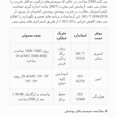
می کنند 2000 ساعت, در حالی که سیستم های ترکیبی حداقل تخریب را
نشان می دهند. آزمایش غیر مخرب (NDT), مانند اندازه گیری ضخامت
اولتراسونیک, نظارت بر تخریب پوشش پوشش, اطمینان از پیروی از
GB / T 2694-2018
. این آزمایشات برنامه های تعمیر و نگهداری را اطلاع
می دهد, کاهش خرابی با 20 تا 30 ٪ از طریق استراتژی های پیش بینی.
روش
متریک
استاندارد
نتیجه معمولی
تست
عملکرد
زمان
روی: 1000- 1500 ساعت,
اسپری
GB / T
زنگ
Zn-al-MG: 3000-4000
نمکی
10125
زدگی
ساعت
قرمز
امپدانس
ISO
Zn-al-MG: 10⁶ -10⁷, روی:
ایس
(اوه ·
10⁵ -10⁶
16773
cm²)
ISO
حفظ
وابسته به ارگانیک: 80-90 ٪
هوازدگی
12944
براق
بعد از 2000 ساعت
6. مقایسه سیستم های پوشش