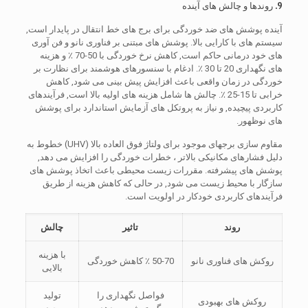
9. روندها و چالش های آینده
آینده پوشش های ضد خوردگی برای برج های خط انتقال در پایدار است,
سیستم های با کارایی بالا. پوشش های مبتنی بر فناوری نانو و فن آوری
های خود درمانی حاکم است, کاهش نرخ خوردگی با 50-70 ٪ و هزینه
های نگهداری 20 تا 30 ٪. ادغام با سنسورهای هوشمند برای نظارت بر
خوردگی در زمان واقعی باعث افزایش پیش بینی می شود, کاهش
خرابی تا 15-25 ٪. چالش ها شامل هزینه های اولیه بالا است, فرآیندهای
کاربردی پیچیده, و نیاز به پروتکل های آزمایش استاندارد برای پوشش
های نوظهور.
مقاوم سازی برجهای موجود برای ولتاژ فوق العاده بالا (UHV) خطوط به
دلیل فشارهای مکانیکی بالاتر ، خطرات خوردگی را افزایش می دهد,
پوشش های پیشرفته. مقررات زیست محیطی باعث اتخاذ پوشش های
سازگار با محیط زیست می شود, در حالی که کاهش هزینه از طریق
فرآیندهای کاربردی خودکار در اولویت است.
روند
تاثیر
چالش
با هزینه
روکش های فناوری نانو
50-70 ٪ کاهش خوردگی
بالایی
فواصل نگهداری را
تولید
روکش های بهبودی