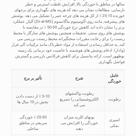
سالها در مناطق با خوردگی بالا, افزایش غلظت استرس و خطر
نارسایی. مطالعات نشان می دهد که هزینه های نگهداری برای برجهای
خورنده 15-25 ٪ از کل هزینه های چرخه عمر را تشکیل می دهد. پوشش
های پیشرفته, مانند روی-آلومینیوم ماگانسوم (Zn-al-MG) آلیاژ, عملکرد
برتر را نشان داده اند, کاهش نرخ خوردگی 30-50 ٪ در مقایسه با
پوشش های روی سنتی. تحقیقات همچنین پوشش های سازگار با محیط
زیست را برای رعایت مقررات سختگیرانه محیط زیست بررسی می
کند, به حداقل رساندن استفاده از مواد خطرناک مانند ترکیبات آلی فرار
(وادار). ادغام پوشش های هوشمند با خاصیت خود درمانی یک زمینه
نوظهور است, ارائه پتانسیل برای کاهش فرکانس بازرسی و گسترش
فواصل نگهداری.
عامل
شرح
تأثیر بر برج
خوردگی
رطوبت واکنشهای
5-10 ٪ از دست دادن
رطوبت
الکتروشیمیایی را تسریع
بخش در 10 سال ها
می کند
یونهای کلرید میزان
20-30 ٪ خوردگی
اسپری
خوردگی را افزایش می
سریعتر در مناطق
نمکی
دهند
ساحلی