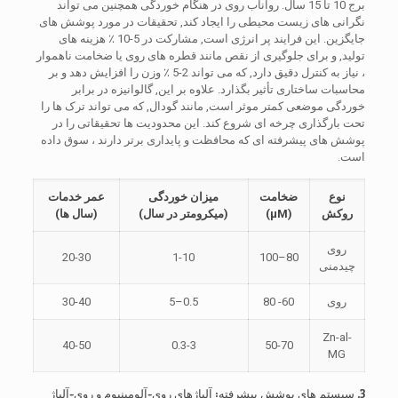
برج 10 تا 15 سال. رواناب روی در هنگام خوردگی همچنین می تواند
نگرانی های زیست محیطی را ایجاد کند, تحقیقات در مورد پوشش های
جایگزین. این فرایند پر انرژی است, مشارکت در 5-10 ٪ هزینه های
تولید, و برای جلوگیری از نقص مانند قطره های روی یا ضخامت ناهموار
، نیاز به کنترل دقیق دارد, که می تواند 2-5 ٪ وزن را افزایش دهد و بر
محاسبات ساختاری تأثیر بگذارد. علاوه بر این, گالوانیزه در برابر
خوردگی موضعی کمتر موثر است, مانند گودال, که می تواند ترک ها را
تحت بارگذاری چرخه ای شروع کند. این محدودیت ها تحقیقاتی را در
پوشش های پیشرفته ای که محافظت و پایداری برتر دارند ، سوق داده
است.
نوع
ضخامت
میزان خوردگی
عمر خدمات
روکش
(μM)
(میکرومتر در سال)
(سال ها)
روی
20-30
1-10
80–100
چیدمنی
روی
60- 80
0.5–5
30-40
Zn-al-
40-50
0.3-3
50-70
MG
3. سیستم های پوشش پیشرفته: آلیاژهای روی-آلومینیوم و روی-آلیاژ