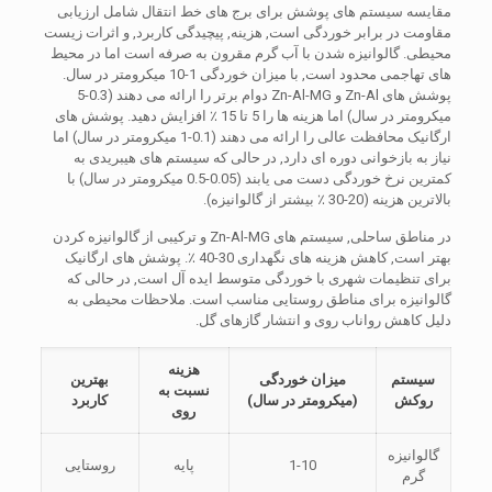
مقایسه سیستم های پوشش برای برج های خط انتقال شامل ارزیابی
مقاومت در برابر خوردگی است, هزینه, پیچیدگی کاربرد, و اثرات زیست
محیطی. گالوانیزه شدن با آب گرم مقرون به صرفه است اما در محیط
های تهاجمی محدود است, با میزان خوردگی 1-10 میکرومتر در سال.
پوشش های Zn-Al و Zn-Al-MG دوام برتر را ارائه می دهند (0.3-5
میکرومتر در سال) اما هزینه ها را 5 تا 15 ٪ افزایش دهید. پوشش های
ارگانیک محافظت عالی را ارائه می دهند (0.1-1 میکرومتر در سال) اما
نیاز به بازخوانی دوره ای دارد, در حالی که سیستم های هیبریدی به
کمترین نرخ خوردگی دست می یابند (0.05-0.5 میکرومتر در سال) با
بالاترین هزینه (20-30 ٪ بیشتر از گالوانیزه).
در مناطق ساحلی, سیستم های Zn-Al-MG و ترکیبی از گالوانیزه کردن
بهتر است, کاهش هزینه های نگهداری 30-40 ٪. پوشش های ارگانیک
برای تنظیمات شهری با خوردگی متوسط ​​ایده آل است, در حالی که
گالوانیزه برای مناطق روستایی مناسب است. ملاحظات محیطی به
دلیل کاهش رواناب روی و انتشار گازهای گل.
هزینه
سیستم
میزان خوردگی
بهترین
نسبت به
روکش
(میکرومتر در سال)
کاربرد
روی
گالوانیزه
1-10
پایه
روستایی
گرم