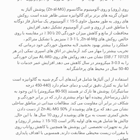
روی (روی) و روی-آلومینیوم ماگانسوم (Zn-al-MG) پوشش آلیاژ به
عنوان گزینه های برتر برای گالوانیزه سنتی ظاهر شده است. روکش
های روی, به طور معمول حاوی 5-15 ٪ آلومینیوم, یک ساختار فاز دوگانه
با مناطق غنی از روی و غنی از آلومینیوم تشکیل دهید, افزایش
محافظت از مانع و کاهش میزان خوردگی 20 تا 30 ٪ در مقایسه با روی
خالص. روکش های Zn-al-Mg, با 1-3 ٪ منیزیم, با تشکیل متراکم ،
عملکرد را بیشتر بهبود بخشید, لایه محصول خوردگی خود درمانی که
تخریب بیشتر را مهار می کند. آزمایش در اتاق های اسپری نمکی (در هر
GB / T 10125
) نشان می دهد روکش های روی-AL-MG میزان خوردگی
را به 0.3-3 میکرومتر در سال کاهش می دهد, افزایش عمر خدمات تا
40-50 سال در محیط های پرخاشگرانه.
استفاده از این آلیاژها شامل فرآیندهای آب گرم شبیه به گالوانیزه است
اما نیاز به کنترل دقیق ترکیب و دمای حمام دارد (440-450 درجه
سانتیگراد). پوشش ها نازک تر هستند (50-80 میکرومتر) با این وجود به
دلیل ریزساختار پیچیده آنها دوام بیشتری دارد, که در برابر خوردگی و
شکاف در برابر آن مقاومت می کند. مطالعات میدانی در مناطق ساحلی
نشان می دهد که برج های پوشیده از Zn-AL-MG 50% از دست دادن
بخش کمتری نسبت به برج های پوشیده از روی 10 سال ها. با این حال,
چالش ها شامل هزینه های اولیه بالاتر است (10-15 ٪ بیشتر از روی) و
نیاز به تجهیزات تخصصی. این پوشش ها همچنین با کاهش رواناب روی
با مقررات زیست محیطی مطابقت دارند, همسویی با اهداف پایداری
جهانی.