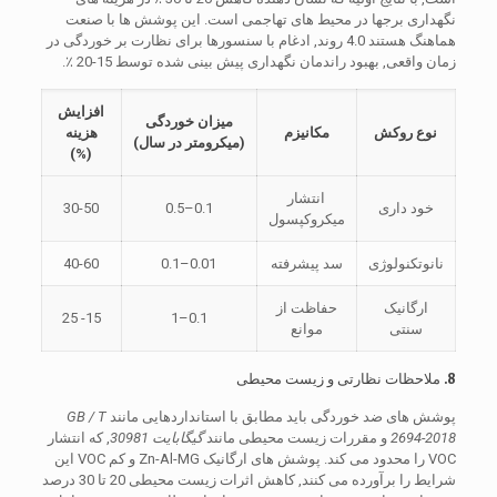
نگهداری برجها در محیط های تهاجمی است. این پوشش ها با صنعت
هماهنگ هستند 4.0 روند, ادغام با سنسورها برای نظارت بر خوردگی در
زمان واقعی, بهبود راندمان نگهداری پیش بینی شده توسط 15-20 ٪.
افزایش
میزان خوردگی
نوع روکش
مکانیزم
هزینه
(میکرومتر در سال)
(%)
انتشار
خود داری
0.1–0.5
30-50
میکروکپسول
نانوتکنولوژی
سد پیشرفته
0.01–0.1
40-60
ارگانیک
حفاظت از
15- 25
0.1–1
سنتی
موانع
8. ملاحظات نظارتی و زیست محیطی
پوشش های ضد خوردگی باید مطابق با استانداردهایی مانند
GB / T
2694-2018
و مقررات زیست محیطی مانند
گیگابایت 30981
, که انتشار
VOC را محدود می کند. پوشش های ارگانیک Zn-Al-MG و کم VOC این
شرایط را برآورده می کنند, کاهش اثرات زیست محیطی 20 تا 30 درصد