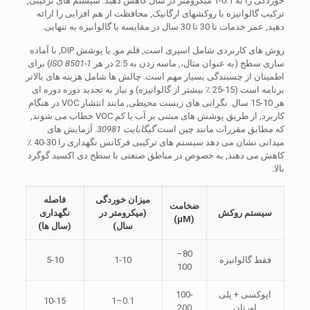
خوردگی را به 0.1-1 میکرومتر در سال کاهش دهید. سیستم های ترکیبی,
ترکیب گالوانیزه با روکشهای ارگانیک, محافظت از هم افزایی را ارائه
دهید, عمر خدمات تا 30 تا 30 سال در مقایسه با گالوانیزه به تنهایی.
روش های کاربردی شامل اسپری است, قلم مو, یا پوشش DIP, با آماده
سازی سطح (به عنوان مثال،, ماسه زدن به 2.5 در هر
ISO 8501-1
) برای
اطمینان از چسبندگی بسیار مهم است. چالش ها شامل هزینه های بالاتر
برنامه است (15-25 ٪ بیشتر از گالوانیزه) و نیاز به تجدید دوره دوره ای
هر 10-15 سال. نگرانی های زیست محیطی, مانند انتشار VOC در هنگام
کاربرد, از طریق پوشش های مبتنی بر آب یا کم VOC خطاب می شوند,
که مطابق مقررات مانند چین است
گیگابایت 30981
. آزمایش های
میدانی نشان می دهد سیستم های ترکیبی فرکانس نگهداری را 30-40 ٪
کاهش می دهند, به خصوص در مناطق صنعتی با سطح دی اکسید گوگرد
بالا.
میزان خوردگی
فاصله
ضخامت
سیستم روکش
(میکرومتر در
نگهداری
(μM)
سال)
(سال ها)
80–
فقط گالوانیزه
1-10
5-10
100
اپوکسی + پلی
100-
10-15
0.1–1
اورتان
200