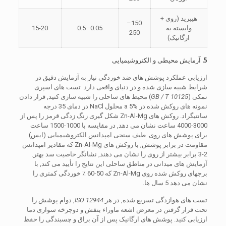
هیبرید (روی +
150–
وابسته به
0.05–0.5
15-20
250
ارگانیک)
5. آزمایش محیطی و الکتروشیمیایی
ارزیابی عملکرد پوشش های ضد خوردگی نیاز به آزمایش دقیق در
شرایط شبیه سازی شده و در دنیای واقعی دارد. تست های اسپری
نمکی (
GB / T 10125
) محیط های ساحلی را شبیه سازی کنید, قرار دادن
نمونه های روکش شده در a 5% محلول NaCl در دمای 35 درجه
سانتیگراد. روکش های Zn-Al-Mg شکل گیری زنگ زدگی قرمز را پس از
3000-4000 ساعت نشان می دهد, در مقایسه با 1000-1500 ساعت
برای پوشش های روی. طیف سنجی امپدانس الکتروشیمیایی (ایس)
مقاومت در برابر پوشش, با روکش های Zn-Al-Mg که مقادیر امپدانس
2-3 برابر بیشتر از روی را نشان می دهند, نشانگر خاصیت سد بهتر.
آزمایش های میدانی در مناطق ساحلی این نتایج را تأیید می کند, با
برجهای روکش شده روی Zn-Al-Mg که 50-60 ٪ خوردگی کمتری را
نشان می دهد 5 سال ها.
تست های هوازدگی تسریع شده, در هر
ISO 12944
, دوام پوشش را
تحت قرار گرفتن در معرض اشعه ماوراء بنفش و دوچرخه سواری دما
ارزیابی کنید. پوشش های ارگانیک پس از آن براق و چسبندگی را حفظ