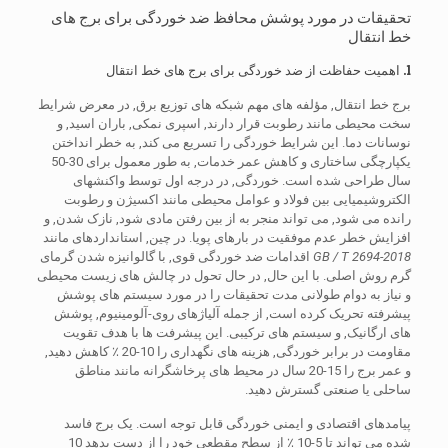
تحقیقات در مورد پوشش محافظ ضد خوردگی برای برج های
خط انتقال
1. اهمیت حفاظت از ضد خوردگی برای برج های خط انتقال
برج خط انتقال, مؤلفه های مهم شبکه های توزیع برق, در معرض شرایط
سخت محیطی مانند رطوبت قرار دارند, اسپری نمکی, باران اسید, و
نوسانات دما. این شرایط خوردگی را تسریع می کند, به خطر انداختن
یکپارچگی ساختاری و کاهش عمر خدمات, به طور معمول برای 30-50
سال طراحی شده است. خوردگی, در درجه اول توسط واکنشهای
الکتروشیمیایی بین فولاد و عوامل محیطی مانند اکسیژن و رطوبت
رانده می شود, می تواند منجر به از بین رفتن مادی شود, نازک شدن, و
افزایش خطر عدم موفقیت در بارهای پویا. در چین, استانداردهای مانند
GB / T 2694-2018
اقدامات ضد خوردگی قوی, با گالوانیزه شدن گرمای
گرم روش اصلی. با این حال, در حال تحول در چالش های زیست محیطی
و نیاز به دوام طولانی مدت تحقیقات را در مورد سیستم های پوشش
پیشرفته تحریک کرده است, از جمله آلیاژهای روی-آلومینیوم, پوشش
های ارگانیک, و سیستم های ترکیبی. این پیشرفت ها با هدف تقویت
مقاومت در برابر خوردگی, هزینه های نگهداری را 10-20 ٪ کاهش دهید,
و عمر برج را 15-20 سال در محیط های پرخاشگرانه مانند مناطق
ساحلی یا صنعتی گسترش دهید.
پیامدهای اقتصادی و ایمنی خوردگی قابل توجه است. یک برج فاسد
شده می تواند تا 5-10 ٪ از سطح مقطعی خود را از دست بدهد 10