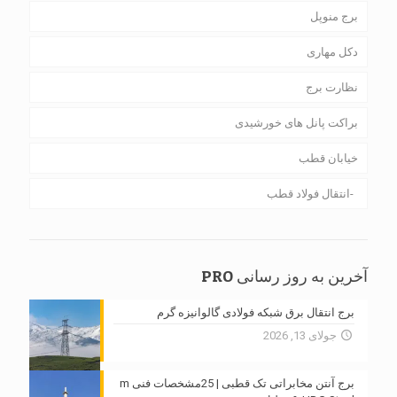
برج منوپل
دکل مهاری
نظارت برج
براکت پانل های خورشیدی
خیابان قطب
انتقال فولاد قطب
آخرین به روز رسانی PRO
برج انتقال برق شبکه فولادی گالوانیزه گرم
جولای 13, 2026
برج آنتن مخابراتی تک قطبی | 25مشخصات فنی m