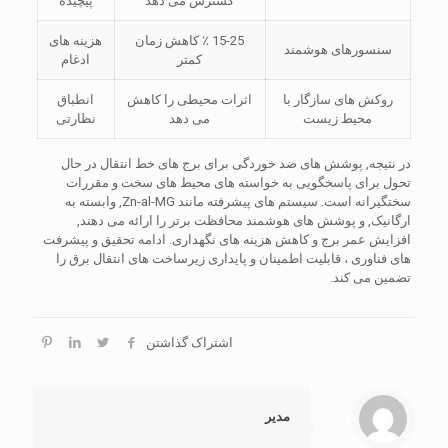
گسترش می دهد
پیچیده
15-25 ٪ کاهش زمان
هزینه های
سنسورهای هوشمند
کمتر
ادغام
روکش های سازگار با
اثرات محیطی را کاهش
انطباق
محیط زیست
می دهد
نظارتی
در نتیجه, پوشش های ضد خوردگی برای برج های خط انتقال در حال
تحول برای پاسخگویی به خواسته های محیط های سخت و مقررات
سختگیرانه است. سیستم های پیشرفته مانند Zn-al-MG, وابسته به
ارگانیک, و پوشش های هوشمند محافظت برتر را ارائه می دهند,
افزایش عمر برج و کاهش هزینه های نگهداری. ادامه تحقیق و پیشرفت
های فناوری ، قابلیت اطمینان و پایداری زیرساخت های انتقال برق را
تضمین می کند.
اشتراک گذاشتن
مدیر