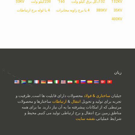
132KV
132دکل برق کیلو ولت
160'
230کیلو ولت
33KV
35KV
380KV
4 پا برج زاویه مخابرات
4 پا لوله برج ارتباطات
400KV
زبان
جیلیان
ساختاری & فولاد
محصولات دارای قابلیت ها است, ظرفیت و
تجربه برای تولید و تحویل
انتقال
&
ارتباطات
ساختارها و محصولات
مرتبطی که از امکانات پیشرفته ما به آن نیاز دارید. ما برای همه
مناطق زمین برج انتقال و برج ارتباطی تولید می کنیم, محیط و
شرایط عملیاتی.
نقشه سایت