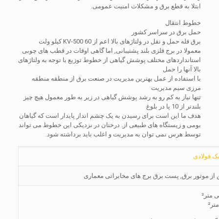
ابتلا به قطع برق و مشکلات امنیت عمومی.
خطوط انتقال
حمل برق در سراسر کشور
برق فله حمل و نقل در ولتاژهای بالا اعم از 60 KV-500 کیلو ولت
معمولا در برج فلزی بلند پشتیبانی, اما گاهی اوقات در قطب های چوبی
استانداردهای مختلف پوشش گیاهی از خطوط توزیع با توجه به ولتاژهای
بالا آنها را حمل
با استفاده از عمل بهترین مدیریت در صنعت برق از منطقه منطقه
مرزی سیم مدیریت
تنها نیاز به کم رو به رشد پوشش گیاهی در زیر به طور معمول هیچ چیز
بلندتر از 10 پا در بلوغ
هدف ما این است برای رسیدن به یک چشم انداز پایدار است که گیاهان
بومی و زیستگاه های طبیعی از. درختان در نزدیکی این خطوط می تواند
توسط هرس نمی توان به مدیریت و اغلب باید برداشته شود.
ک فولادی
آهن از موتور برق, پست برق برج های مخابراتی معماری