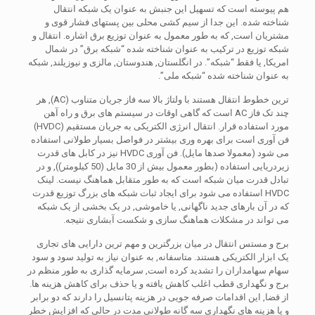
هم پیوسته است که تسهیل این جنبش به عنوان یک شبکه انتقال
شناخته شده. این جدا از سیم کشی محلی بین پستهای فشار قوی و
مشتریان است, که به طور معمول به عنوان توزیع برق اشاره. انتقال و
شبکه توزیع در ترکیب به عنوان شناخته شده “شبکه برق” در شمال
امریکا, یا فقط “شبکه”. در انگلستان, هندوستان, مالزی و نیوزیلند, شبکه
به عنوان شناخته شده “شبکه ملی”.
ترین خطوط انتقال هستند با ولتاژ بالا سه فاز جریان متناوب (AC), هر
چند تک فاز AC است که گاهی اوقات در سیستم های برق و راه آهن
مورد استفاده قرار. انتقال انرژی الکتریکی به جریان مستقیم (HVDC)
فن آوری است برای بهره وری بیشتر در فواصل بسیار طولانی استفاده
می شود (معمولا صدها مایل). فن آوری HVDC نیز در کابل های قدرت
زیردریایی استفاده (بطور معمول بیش از 30 مایل (50 کیلومتر)), و در
تبادل قدرت میان شبکه است که به طور متقابل هماهنگ نیست. لینک
HVDC استفاده می شود برای ایجاد ثبات شبکه های بزرگ توزیع قدرت
که در آن بارهای جدید ناگهانی, یا خاموشی, در یک بخشی از یک شبکه
می تواند در مشکلات هماهنگ سازی و شکست آبشاری نتیجه.
برج و مستس انتقال در میان بزرگترین و مهم ترین دارایی های تجاری
یک ابزار الکتریکی هستند. متاسفانه, به عنوان نیاز به تولید سود و سود
سهام سهامداران را تشدید کرده است, سرمایه گذاری به طور منظم در
برج و نگهداری قطب اغلب کاهش یافته و یا حذف برای کاهش هزینه ها.
از قضا, این اقدامات صرفه جویی در هزینه پتانسیل را دارند که دو برابر
و یا هزینه های نگهداری سه گانه طولانی مدت در حالی که افزایش خطر