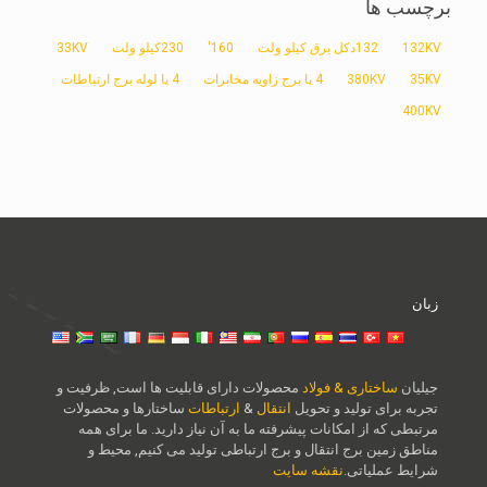
برچسب ها
132KV
132دکل برق کیلو ولت
160'
230کیلو ولت
33KV
35KV
380KV
4 پا برج زاویه مخابرات
4 پا لوله برج ارتباطات
400KV
زبان
جیلیان
ساختاری & فولاد
محصولات دارای قابلیت ها است, ظرفیت و
تجربه برای تولید و تحویل
انتقال
&
ارتباطات
ساختارها و محصولات
مرتبطی که از امکانات پیشرفته ما به آن نیاز دارید. ما برای همه
مناطق زمین برج انتقال و برج ارتباطی تولید می کنیم, محیط و
شرایط عملیاتی.
نقشه سایت