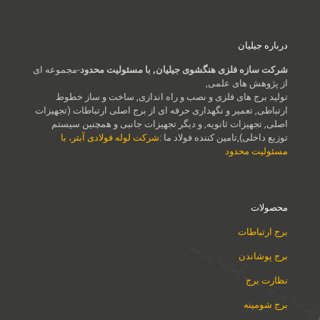
درباره جیلیان
شرکت سازه فلزی هنگشوی جیلیان, با مسئولیت محدود
-مجموعه ای
از پژوهش های علمی,
تولید برج های فلزی و نصب و راه اندازی, ساخت و ساز خطوط
ارتباطی, تعمیر و نگهداری حرفه ای از برج اصلی ارتباطات (تجهیزات
اصلی, تجهیزات ثانویه, و دیگر تجهیزات جانبی و همچنین سیستم
توزیع داخلی),تامین کننده فولاد ما :
شرکت لوله فولادی آبتر، با
مسئولیت محدود
محصولات
برج ارتباطات
برج پوشاندن
نظارت برج
برج شومینه