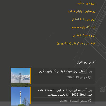
برج خود حمایت
روشنایی خیابان قطب
برق برج خط انتقال
ایستگاه پایه مجتمع
برج مشبک فولادی
فولاد برج مایکروفر (مایکروویو)
اخبار نرم افزار
برج انتقال برق شبکه فولادی گالوانیزه گرم
جولای 13, 2026
برج آنتن مخابراتی تک قطبی | 25مشخصات
فنی m HDG Steel & تحلیل مهندسی
ممکن است 16, 2026