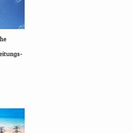
che
eitungs-