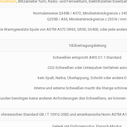
rnsehturm
, Blitzableiter Turm, Radio- und Fernsehturm, Elektrifizierten Eisenb
Normalerweise Q345B / A572, Mindeststreckgrenze ≥ 34
Q235B / A36, Mindeststreckgrenze ≥ 235 N / mm
e Warmgewalzte Spule von ASTM A572 GR65, GR50, SS400, oder jede andere No
10Übertragungsleitung
Schweißen entspricht AWS D1.1 Standard.
CO2-Schweißen oder Unterpulver-Verfahren aut
kein Spalt, Narbe, Überlappung, Schicht oder andere D
Interne und externe Schweißen macht die Stange schöner
unden benötigen keine anderen Anforderungen des Schweißens, wir können auc
chinesischen Standard GB / T 13912-2002 und amerikanische Norm ASTM A123; 
Gelenk mit Einfügemodus, Flansch-Modus.