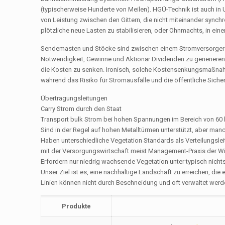
(typischerweise Hunderte von Meilen). HGÜ-Technik ist auch in
von Leistung zwischen den Gittern, die nicht miteinander sync
plötzliche neue Lasten zu stabilisieren, oder Ohnmachts, in ei
Sendemasten und Stöcke sind zwischen einem Stromversorger zu
Notwendigkeit, Gewinne und Aktionär Dividenden zu generieren in
die Kosten zu senken. Ironisch, solche Kostensenkungsmaßnahm
während das Risiko für Stromausfälle und die öffentliche Siche
Übertragungsleitungen
Carry Strom durch den Staat
Transport bulk Strom bei hohen Spannungen im Bereich von 60
Sind in der Regel auf hohen Metalltürmen unterstützt, aber ma
Haben unterschiedliche Vegetation Standards als Verteilungsl
mit der Versorgungswirtschaft meist Management-Praxis der Wi
Erfordern nur niedrig wachsende Vegetation unter typisch nichts
Unser Ziel ist es, eine nachhaltige Landschaft zu erreichen, di
Linien können nicht durch Beschneidung und oft verwaltet wer
Produkte