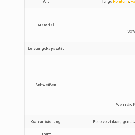
Art
längs
Rohrturm
,
Fe
Material
Sowi
Leistungskapazität
Schweißen
Wenn die K
Galvanisierung
Feuerverzinkung gemäß 
Joint