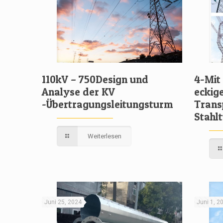
110kV – 750Design und
4-Mit
Analyse der KV
eckige
-Übertragungsleitungsturm
Trans
Stahl
Weiterlesen
Juni 25, 2024
Juni 1, 2