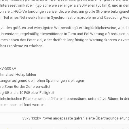
 Unterseestromkabeln (typischerweise länger als 30 Meilen (50 km)), und in d
hronisiert. HGÜ-Verbindungen verwendet werden, um große Stromverteilungsnet
nem Teil eines Netzwerks kann in Synchronisationsprobleme und Cascading Ausf
 den größten und wichtigsten Wirtschaftsgüter. Unglücklicherweise, wie di
tensiviert, regelmäßige Investitionen in Turm und Pol Wartung oft reduziert od
en haben das Potenzial, oder dreifach langfristigen Wartungskosten zu ver
rheit Probleme zu erhöhen.
 kV-500 kV
nchmal auf Holzpfählen
eitungen aufgrund der hohen Spannungen sie tragen
re Zone Border Zone verwaltet
 größer als 10 Füße bei Fälligkeit
e einheimischen Pflanzen und natürlichen Lebensräume unterstützt. Bäume in de
den müssen entfernt werden.
33kv 132kv Power angepasste galvanisierte Übertragungsleitun