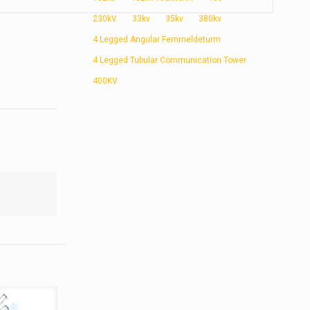
230kV
33kv
35kv
380kv
4 Legged Angular Fernmeldeturm
4 Legged Tubular Communication Tower
400KV