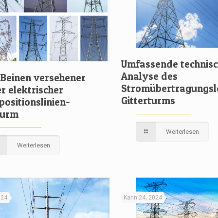
Umfassende technis
Analyse des
 Beinen versehener
Stromübertragungsl
r elektrischer
Gitterturms
positionslinien-
turm
Weiterlesen
Weiterlesen
024
Kann 24, 2024