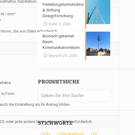
ahnstruktur, Substation Architektur Fernmeldeturm
Freileitungsturmstruktur
& Stiftung
5 N / mm²
Designforschung
²
Kann 5, 2026
rm, die von Client erforderlich.
Bionisch getarnter
Baum-
Kommunikationsturm
Marsch 29, 2026
o
PRODUKTSUCHE
efekte
 in Form
h die Einstellung als Ihr Antrag bilden
oder jede andere Norm, die von Client erforderlich.
STICHWORTE
132kv
132kV-Kraftturm
160'