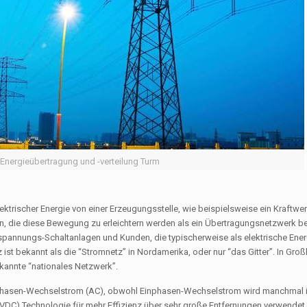
 Energieübertragung und -verteilung Turm
trischer Energie von einer Erzeugungsstelle, wie beispielsweise ein Kraftwer
n, die diese Bewegung zu erleichtern werden als ein Übertragungsnetzwerk be
pannungs-Schaltanlagen und Kunden, die typischerweise als elektrische Ener
st bekannt als die “Stromnetz” in Nordamerika, oder nur “das Gitter”. In Groß
kannte “nationales Netzwerk”.
phasen-Wechselstrom (AC), obwohl Einphasen-Wechselstrom wird manchmal i
DC) Technologie für mehr Effizienz über sehr große Entfernungen verwendet