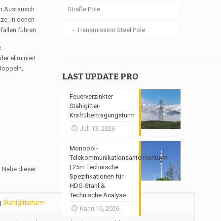
em Austausch
Straße Pole
ze, in denen
ällen führen.
Transmission Steel Pole
e
er eliminiert
doppeln,
LAST UPDATE PRO
Feuerverzinkter
Stahlgitter-
Kraftübertragungsturm
Juli 13, 2026
Monopol-
Telekommunikationsantennenturm
| 25m Technische
r Nähe dieser
Spezifikationen für
HDG-Stahl &
Technische Analyse
g
Stahlgitterturm
Kann 16, 2026