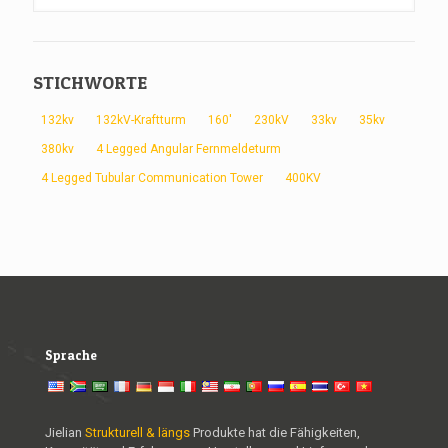
STICHWORTE
132kv
132kV-Kraftturm
160'
230kV
33kv
35kv
380kv
4 Legged Angular Fernmeldeturm
4 Legged Tubular Communication Tower
400KV
Sprache
Jielian
Strukturell & längs
Produkte hat die Fähigkeiten,