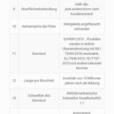
Heiß-dip-
9
Oberflächenbehandlung
jede andere Norm nach
Kundenwunsch
Gleitgelenk,angeflanscht
10
Gemeinsame der Polen
verbunden
SOI9001:2015，Produkte
werden in strikter
Übereinstimmung mit GB /
11
Standard
T2694-2018 verarbeitet,
DL/T646-2012, YD/T757-
2013 und andere nationale
Normen
Innerhalb von 13 Millionen
12
Länge pro Abschnitt
Jahren nach der Bildung
AWS(Amerikanische
Schweißen Als
13
Schweißer Gesellschaft)D
Standard
1.1
Rohmaterial