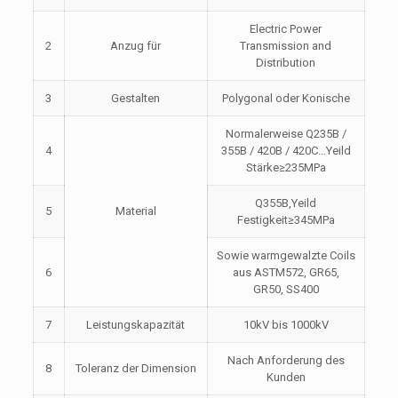
Electric Power
2
Anzug für
Transmission and
Distribution
3
Gestalten
Polygonal oder Konische
Normalerweise Q235B /
4
355B / 420B / 420C…Yeild
Stärke≥235MPa
Q355B,Yeild
5
Material
Festigkeit≥345MPa
Sowie warmgewalzte Coils
6
aus ASTM572, GR65,
GR50, SS400
7
Leistungskapazität
10kV bis 1000kV
Nach Anforderung des
8
Toleranz der Dimension
Kunden