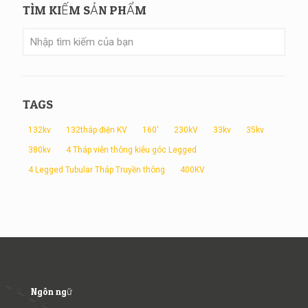
TÌM KIẾM SẢN PHẨM
TAGS
132kv
132tháp điện KV
160'
230kV
33kv
35kv
380kv
4 Tháp viễn thông kiễu góc Legged
4 Legged Tubular Tháp Truyền thông
400KV
Ngôn ngữ