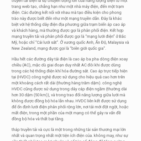
truyền tải điện là sự chuyển động lớn của năng lượng điện từ một
trang web tạo, chẳng hạn như một nhà máy điện, đến một trạm
điện. Các đường kết nối với nhau mà tạo điều kiện cho phong
trào này được biết đến như một mạng truyền dẫn. Đây là khác
biệt với hệ thống dây điện địa phương giữa trạm biến áp cao áp
và khách hàng, mà thường được gọi là phân phối điện. Kết hợp
mạng truyền tải và phân phối được gọi là “mạng lưới điện” ở Bắc
Mỹ, hoặc chỉ “Cái lưới sắt”. Ở vương quốc Anh, Ấn Độ, Malaysia và
New Zealand, mạng được gọi là “biên giới quốc gia”.
Hầu hết các đường dây tải điện là cao áp ba pha dòng điện xoay
chiều (AC), mặc dù giai đoạn duy nhất AC đôi khi được dùng
trong các hệ thống điện khí hóa đường sắt. Cao áp trực tiếp hiện
tại (HVDC) công nghệ được sử dụng cho hiệu quả cao hơn trên
một khoảng cách rất dài (thường hàng trăm dặm). công nghệ
HVDC cũng được sử dụng trong dây cáp điện ngầm (thường dài
hơn 30 dặm (50 km)), và trong trao đổi năng lượng giữa lưới mà
không được đồng bộ hóa lẫn nhau. HVDC liên kết được sử dụng
để ổn định lưới điện phân phối rộng lớn, nơi tải mới đột ngột, hoặc
mất điện, trong một phần của một mạng có thể gây ra vấn đề
đồng bộ hóa và thất bại tầng.
tháp truyền tải và cực là một trong những tài sản thương mại lớn
nhất và quan trọng nhất một tiện ích điện của. không may, như sự