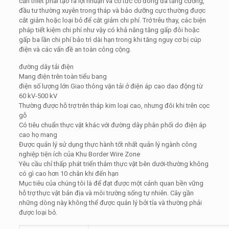
cần thiết phải tạo ra lợi nhuận và cổ tức cổ đông đã tăng cường,
đầu tư thường xuyên trong tháp và bảo dưỡng cực thường được
cắt giảm hoặc loại bỏ để cắt giảm chi phí. Trớ trêu thay, các biện
pháp tiết kiệm chi phí như vậy có khả năng tăng gấp đôi hoặc
gấp ba lần chi phí bảo trì dài hạn trong khi tăng nguy cơ bị cúp
điện và các vấn đề an toàn công cộng.
đường dây tải điện
Mang điện trên toàn tiểu bang
điện số lượng lớn Giao thông vận tải ở điện áp cao dao động từ
60 kV-500 kV
Thường được hỗ trợ trên tháp kim loại cao, nhưng đôi khi trên cọc
gỗ
Có tiêu chuẩn thực vật khác với đường dây phân phối do điện áp
cao họ mang
Được quản lý sử dụng thực hành tốt nhất quản lý ngành công
nghiệp tiện ích của Khu Border Wire Zone
Yêu cầu chỉ thấp phát triển thảm thực vật bên dưới-thường không
có gì cao hơn 10 chân khi đến hạn
Mục tiêu của chúng tôi là để đạt được một cảnh quan bền vững
hỗ trợ thực vật bản địa và môi trường sống tự nhiên. Cây gần
những dòng này không thể được quản lý bởi tỉa và thường phải
được loại bỏ.