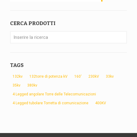
CERCA PRODOTTI
TAGS
132kv
132torre di potenza kV
160'
230kV
33kv
35kv
380kv
4 Legged angolare Torre delle Telecomunicazioni
4 Legged tubolare Torretta di comunicazione
400KV