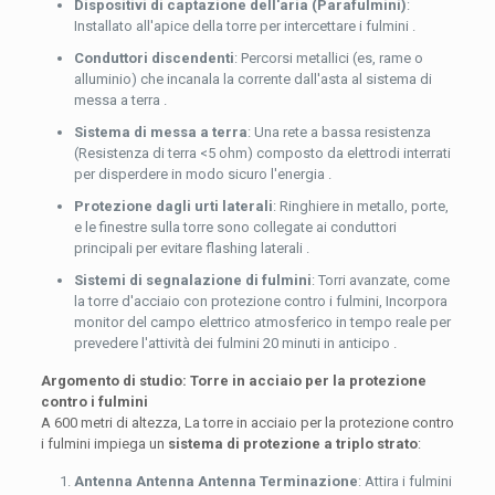
Dispositivi di captazione dell'aria (Parafulmini)
:
Installato all'apice della torre per intercettare i fulmini .
Conduttori discendenti
: Percorsi metallici (es, rame o
alluminio) che incanala la corrente dall'asta al sistema di
messa a terra .
Sistema di messa a terra
: Una rete a bassa resistenza
(Resistenza di terra <5 ohm) composto da elettrodi interrati
per disperdere in modo sicuro l'energia .
Protezione dagli urti laterali
: Ringhiere in metallo, porte,
e le finestre sulla torre sono collegate ai conduttori
principali per evitare flashing laterali .
Sistemi di segnalazione di fulmini
: Torri avanzate, come
la torre d'acciaio con protezione contro i fulmini, Incorpora
monitor del campo elettrico atmosferico in tempo reale per
prevedere l'attività dei fulmini 20 minuti in anticipo .
Argomento di studio: Torre in acciaio per la protezione
contro i fulmini
A 600 metri di altezza, La torre in acciaio per la protezione contro
i fulmini impiega un
sistema di protezione a triplo strato
:
Antenna Antenna Antenna Terminazione
: Attira i fulmini