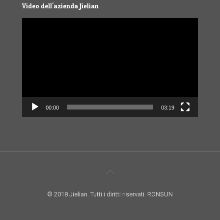
Video dell'azienda Jielian
Video
Player
00:00
03:19
© 2018 Jielian. Tutti i diritti riservati. RONSUN