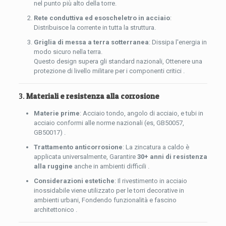
nel punto più alto della torre.
Rete conduttiva ed esoscheletro in acciaio
:
Distribuisce la corrente in tutta la struttura.
Griglia di messa a terra sotterranea
: Dissipa l'energia in
modo sicuro nella terra.
Questo design supera gli standard nazionali, Ottenere una
protezione di livello militare per i componenti critici .
3.
Materiali e resistenza alla corrosione
Materie prime
: Acciaio tondo, angolo di acciaio, e tubi in
acciaio conformi alle norme nazionali (es, GB50057,
GB50017) .
Trattamento anticorrosione
: La zincatura a caldo è
applicata universalmente, Garantire
30+ anni di resistenza
alla ruggine
anche in ambienti difficili .
Considerazioni estetiche
: Il rivestimento in acciaio
inossidabile viene utilizzato per le torri decorative in
ambienti urbani, Fondendo funzionalità e fascino
architettonico .