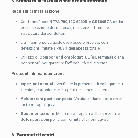
5.
Standard di installazione e manutenzione
Requisiti di installazione
:
Conformità con
NFPA 780
,
IEC 62305
, e
GB50057
Standard
per la selezione dei materiali, resistenza di terra, e
spaziatura dei conduttori .
L'allineamento verticale deve essere preciso, con
deviazioni limitate a
<0.3%
dell'altezza totale .
Utilizzo di
Componenti omologati UL
(es, terminali d'aria,
Connettori) per garantire l'affidabilità del sistema .
Protocolli di manutenzione
:
Ispezioni annuali
: Verificare la presenza di collegamenti
allentati, corrosione, e integrità della messa a terra .
Valutazioni post-tempesta
: Valutare i danni dopo eventi
meteorologici gravi .
Documentazione
: Mantenere i registri delle ispezioni e
delle riparazioni per la conformità alle normative .
6.
Parametri tecnici