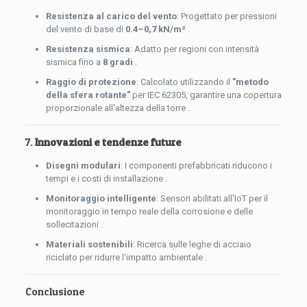
Resistenza al carico del vento
: Progettato per pressioni
del vento di base di
0.4–0,7 kN/m²
.
Resistenza sismica
: Adatto per regioni con intensità
sismica fino a
8 gradi
.
Raggio di protezione
: Calcolato utilizzando il
"metodo
della sfera rotante"
per IEC 62305, garantire una copertura
proporzionale all'altezza della torre .
7.
Innovazioni e tendenze future
Disegni modulari
: I componenti prefabbricati riducono i
tempi e i costi di installazione .
Monitoraggio intelligente
: Sensori abilitati all'IoT per il
monitoraggio in tempo reale della corrosione e delle
sollecitazioni .
Materiali sostenibili
: Ricerca sulle leghe di acciaio
riciclato per ridurre l'impatto ambientale .
Conclusione