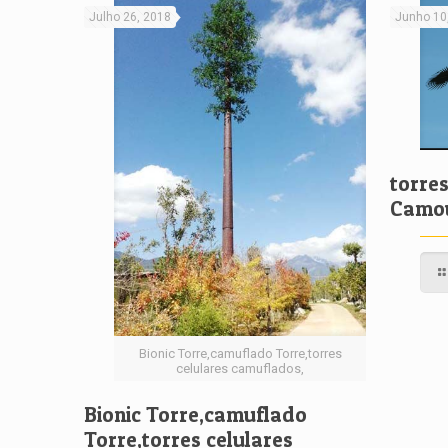
Julho 26, 2018
Junho 10
torre
Camo
Bionic Torre,camuflado Torre,torres
celulares camuflados,
Bionic Torre,camuflado
Torre,torres celulares