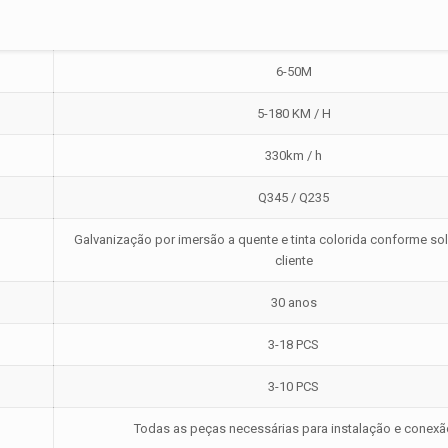
6-50M
5-180 KM / H
330km / h
Q345 / Q235
Galvanização por imersão a quente e tinta colorida conforme sol
cliente
30 anos
3-18 PCS
3-10 PCS
Todas as peças necessárias para instalação e conexã