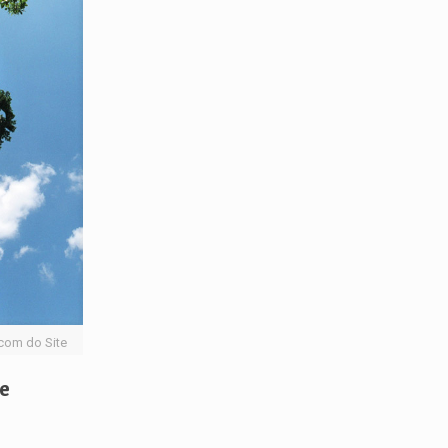
com do Site
e