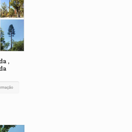
da ,
ada
formação