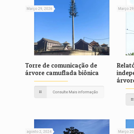
Março 29, 2026
Março 29
Torre de comunicação de
Relató
árvore camuflada biônica
indep
árvor
Consulte Mais informação
agosto 2, 2024
Março 20