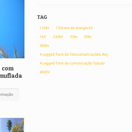
TAG
132kv
132torre de energia kV
160'
230kV
33kv
35kv
380kv
4 Legged Torre de Telecomunicações Angular
4 Legged Torre de comunicação Tubular
s com
400KV
amuflada
formação