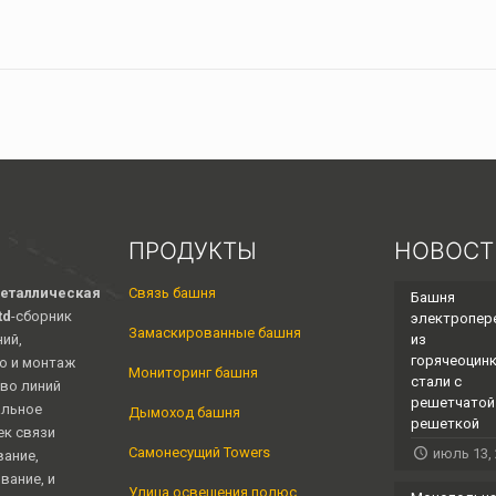
ПРОДУКТЫ
НОВОСТ
еталлическая
Связь башня
Башня
td
-сборник
электропер
Замаскированные башня
ий,
из
горячеоцин
о и монтаж
Мониторинг башня
стали с
во линий
решетчатой ​
альное
Дымоход башня
решеткой
к связи
Самонесущий Towers
июль 13,
вание,
вание, и
Улица освещения полюс