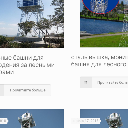
сталь вышка, мони
ьные башни для
башня для лесного
юдения за лесными
рами
Прочитайте бол
Прочитайте больше
2018
апрель 17, 2018