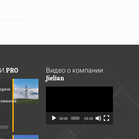
И PRO
Видео о компании
Jielian
едачи
Video
Player
кованной
​
00:00
03:19
 2026