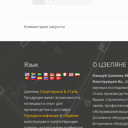
Комментарии закрыты.
Язык
О ЦЗЕЛЯНЕ
Хэншуй Цзелянь М
Конструкция Ко., L
научных исследован
Цзелянь
Структурные & Стали
Сталь производств
Продукция имеет возможности,
башни, строительст
потенциал и опыт для
связи, профессион
производства и доставки
обслуживание выше
Передача инфекции
&
Общение
(основное оборудо
конструкции и сопутствующие
вторичные оборудо
товары, которые вам требуются