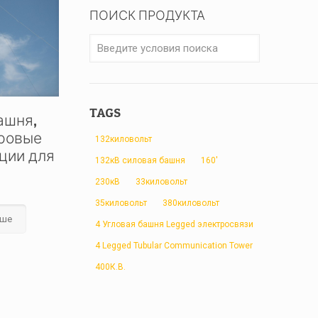
ПОИСК ПРОДУКТА
TAGS
ашня,
ровые
132киловольт
ции для
132кВ силовая башня
160'
230кВ
33киловольт
35киловольт
380киловольт
ьше
4 Угловая башня Legged электросвязи
4 Legged Tubular Communication Tower
400К.В.