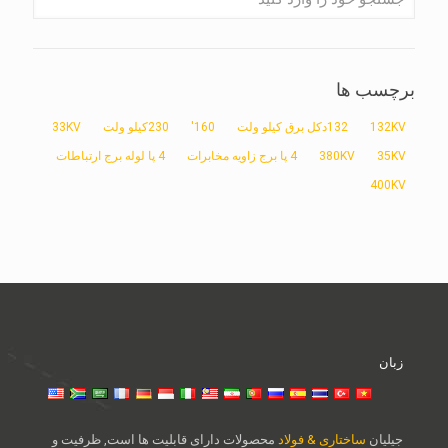
برچسب ها
132KV
132دکل برق کیلو ولت
160'
230کیلو ولت
33KV
35KV
380KV
4 پا برج زاویه مخابرات
4 پا لوله برج ارتباطات
400KV
زبان
جیلیان
ساختاری & فولاد
محصولات دارای قابلیت ها است, ظرفیت و