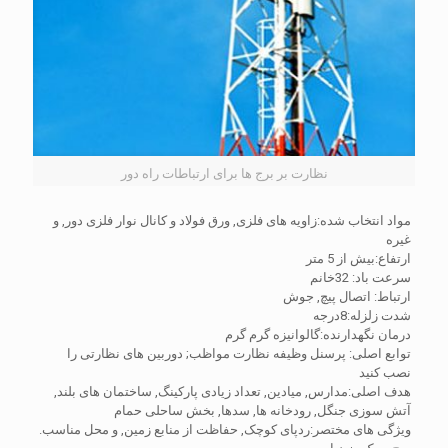
نظارت بر برج ها برای ارتباطات راه دور
مواد انتخاب شده:زاویه های فلزی, ورق فولاد و کانال نوار فلزی دور, و
غیره
ارتفاع:بیش از 5 متر
سرعت باد: 32خانم
ارتباط: اتصال پیچ, جوش
شدت زلزله:8درجه
درمان نگهدارنده:گالوانیزه گرم گرم
توابع اصلی: پرسنل وظیفه نظارت مواظب; دوربین های نظارتی را
نصب کنید
هدف اصلی:مدارس, میادین, تعداد زیادی پارکینگ, ساختمان های بلند,
آتش سوزی جنگل, رودخانه ها, سدها, بخش ساحلی حمام
ویژگی های مختصر:ردپای کوچک, حفاظت از منابع زمین, و محل مناسب.