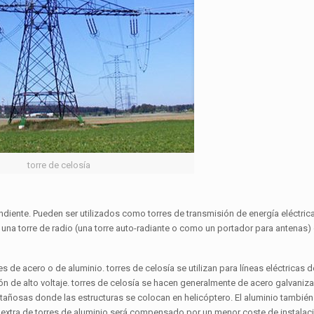
torre de celosía
diente. Pueden ser utilizados como torres de transmisión de energía eléctrica
 una torre de radio (una torre auto-radiante o como un portador para antenas
 de acero o de aluminio. torres de celosía se utilizan para líneas eléctricas d
ón de alto voltaje. torres de celosía se hacen generalmente de acero galvaniza
tañosas donde las estructuras se colocan en helicóptero. El aluminio también 
al extra de torres de aluminio será compensado por un menor coste de instalac