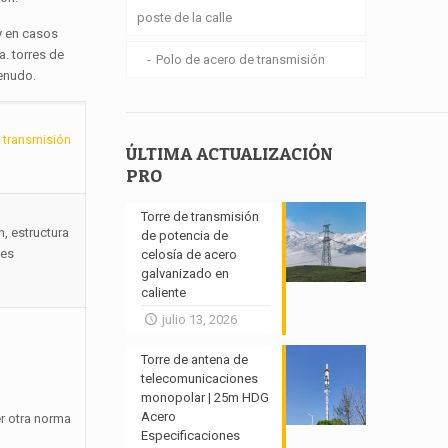
poste de la calle
(y en casos
a. torres de
Polo de acero de transmisión
menudo.
e transmisión
ÚLTIMA ACTUALIZACIÓN
PRO
Torre de transmisión
n, estructura
de potencia de
nes
celosía de acero
galvanizado en
caliente
julio 13, 2026
Torre de antena de
telecomunicaciones
monopolar | 25m HDG
Acero
r otra norma
Especificaciones