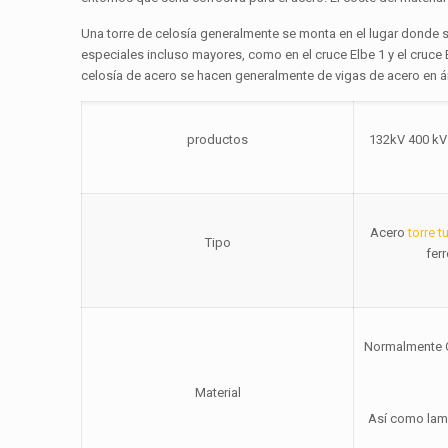
Una torre de celosía generalmente se monta en el lugar donde se
especiales incluso mayores, como en el cruce Elbe 1 y el cruce 
celosía de acero se hacen generalmente de vigas de acero en áng
productos
132kV 400 kV 
Acero
torre t
Tipo
fer
Normalmente Q
Material
Así como lami