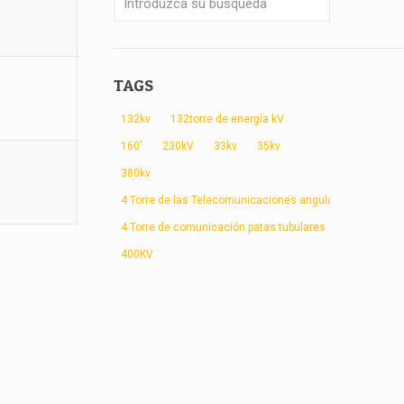
TAGS
132kv
132torre de energía kV
160'
230kV
33kv
35kv
380kv
4 Torre de las Telecomunicaciones angular patas
4 Torre de comunicación patas tubulares
400KV