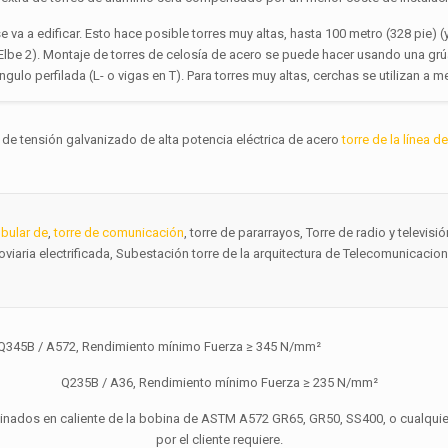
 va a edificar. Esto hace posible torres muy altas, hasta 100 metro (328 pie) 
Elbe 2). Montaje de torres de celosía de acero se puede hacer usando una grú
ulo perfilada (L- o vigas en T). Para torres muy altas, cerchas se utilizan a 
de tensión galvanizado de alta potencia eléctrica de acero
torre de la línea d
ubular de
,
torre de comunicación
, torre de pararrayos, Torre de radio y televisió
roviaria electrificada, Subestación torre de la arquitectura de Telecomunicacio
345B / A572, Rendimiento mínimo Fuerza ≥ 345 N/mm²
Q235B / A36, Rendimiento mínimo Fuerza ≥ 235 N/mm²
nados en caliente de la bobina de ASTM A572 GR65, GR50, SS400, o cualquie
por el cliente requiere.