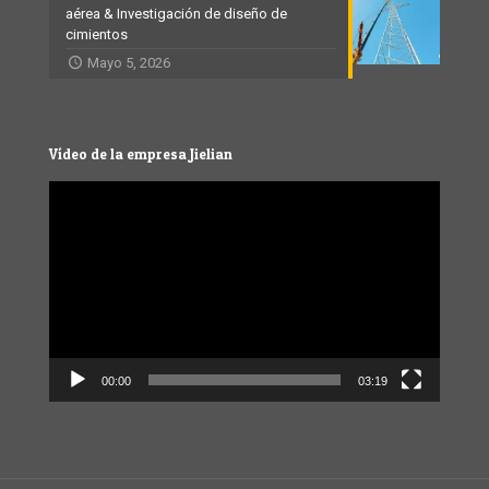
aérea & Investigación de diseño de
cimientos
Mayo 5, 2026
Vídeo de la empresa Jielian
Video
Player
00:00
03:19