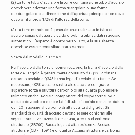
(2) La torre tubo d'acciaio e la torre combinazione tubo d'acciaio
dovrebbero adottare una forma triangolare o una forma
quadrangolare, e la dimensione dell'apertura principale non deve
essere inferiore a 1/25 di l'altezza della torre.
(3) La torre monotubo è generalmente realizzato in tubo di
acciaio senza saldatura a caldo o bobina tubi saldati in acciaio
automatico. L'aspetto è conico verso l'alto, e la sua altezza
dovrebbe essere controllato sotto 50 metri.
Scelta del modello in acciaio
Per l'acciaio della torre di comunicazione, la barra d'acciaio della
torre dell'angolo è generalmente costituito da Q235 ordinaria
carbonio acciaio e Q345 bassa lega di acciaio strutturale. Se
necessario, Q390 acciaio strutturale o acciaio con grado
superiore forza e struttura carbonio di alta qualità può essere
utilizzato anche. Acciaio; componenti del corpo torre tubo di
acciaio dovrebbero essere fatti di tubi di acciaio senza saldatura
con 20 in acciaio al carbonio di alta qualità del grado. Gli
standard di qualità di acciaio devono essere conformi alle
vigenti normative nazionali della Cina, Acciaio al carbonio
strutturale (GB700), Bassa lega ad alta resistenza Acciaio
strutturale (GB / T1591) e di qualità Acciaio strutturale carbonio