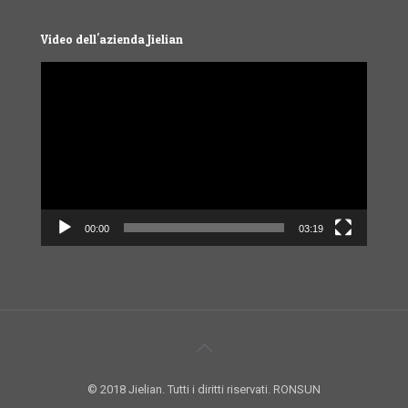
Video dell'azienda Jielian
Video
Player
00:00
03:19
© 2018 Jielian. Tutti i diritti riservati. RONSUN