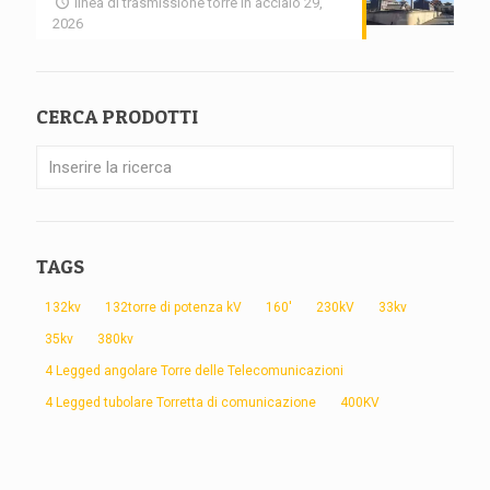
linea di trasmissione torre in acciaio 29,
2026
CERCA PRODOTTI
TAGS
132kv
132torre di potenza kV
160'
230kV
33kv
35kv
380kv
4 Legged angolare Torre delle Telecomunicazioni
4 Legged tubolare Torretta di comunicazione
400KV