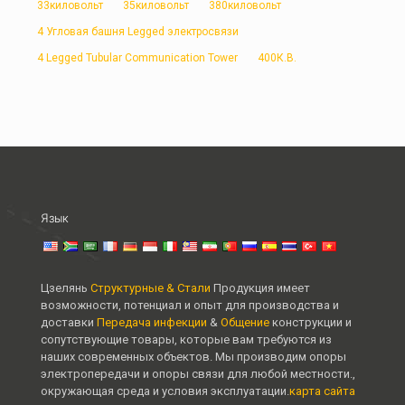
33киловольт
35киловольт
380киловольт
4 Угловая башня Legged электросвязи
4 Legged Tubular Communication Tower
400К.В.
Язык
Цзелянь
Структурные & Стали
Продукция имеет
возможности, потенциал и опыт для производства и
доставки
Передача инфекции
&
Общение
конструкции и
сопутствующие товары, которые вам требуются из
наших современных объектов. Мы производим опоры
электропередачи и опоры связи для любой местности.,
окружающая среда и условия эксплуатации.
карта сайта