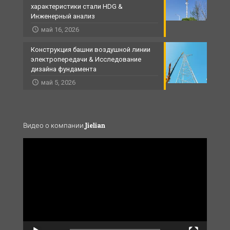
характеристики стали HDG &
Инженерный анализ
май 16, 2026
Конструкция башни воздушной линии
электропередачи & Исследование
дизайна фундамента
май 5, 2026
Видео о компании Jielian
Video
Player