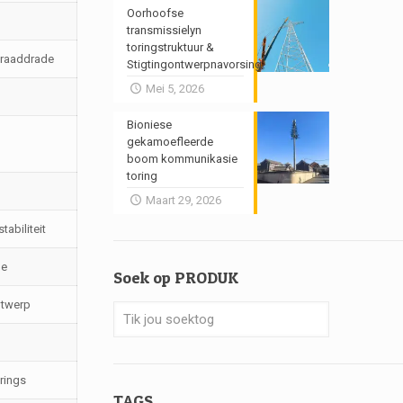
Oorhoofse
transmissielyn
toringstruktuur &
 draaddrade
Stigtingontwerpnavorsing
Mei 5, 2026
Bioniese
gekamoefleerde
boom kommunikasie
toring
Maart 29, 2026
abiliteit
ne
Soek op PRODUK
ntwerp
rings
TAGS