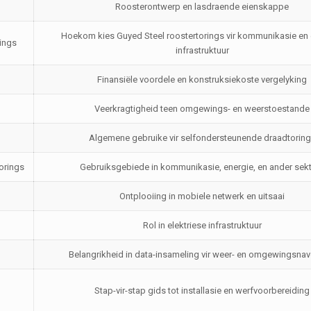
Roosterontwerp en lasdraende eienskappe
Hoekom kies Guyed Steel roostertorings vir kommunikasie en 
ings
infrastruktuur
Finansiële voordele en konstruksiekoste vergelyking
Veerkragtigheid teen omgewings- en weerstoestande
Algemene gebruike vir selfondersteunende draadtorin
orings
Gebruiksgebiede in kommunikasie, energie, en ander sek
Ontplooiing in mobiele netwerk en uitsaai
Rol in elektriese infrastruktuur
Belangrikheid in data-insameling vir weer- en omgewingsnav
Stap-vir-stap gids tot installasie en werfvoorbereiding