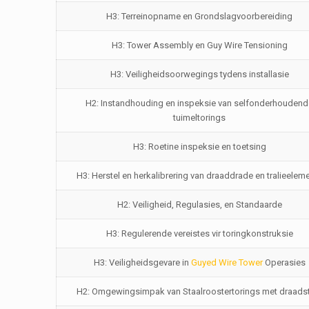
H3: Terreinopname en Grondslagvoorbereiding
H3: Tower Assembly en Guy Wire Tensioning
H3: Veiligheidsoorwegings tydens installasie
H2: Instandhouding en inspeksie van selfonderhoudend
tuimeltorings
H3: Roetine inspeksie en toetsing
H3: Herstel en herkalibrering van draaddrade en tralieelem
H2: Veiligheid, Regulasies, en Standaarde
H3: Regulerende vereistes vir toringkonstruksie
H3: Veiligheidsgevare in
Guyed Wire Tower
Operasies
H2: Omgewingsimpak van Staalroostertorings met draads