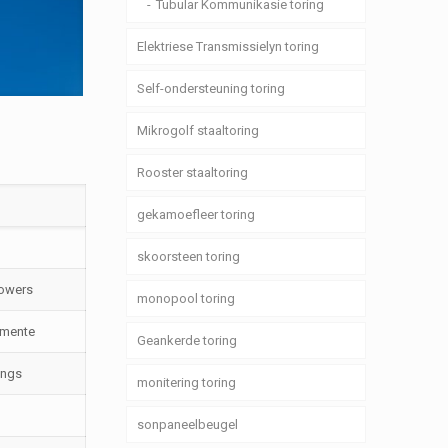
Tubular Kommunikasie toring
Elektriese Transmissielyn toring
Self-ondersteuning toring
Mikrogolf staaltoring
Rooster staaltoring
gekamoefleer toring
skoorsteen toring
Towers
monopool toring
emente
Geankerde toring
ings
monitering toring
sonpaneelbeugel