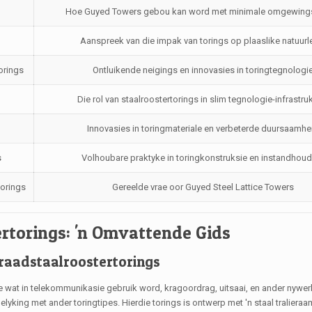
Hoe Guyed Towers gebou kan word met minimale omgewin
Aanspreek van die impak van torings op plaaslike natuur
orings
Ontluikende neigings en innovasies in toringtegnologi
Die rol van staalroostertorings in slim tegnologie-infrastru
Innovasies in toringmateriale en verbeterde duursaamhe
s
Volhoubare praktyke in toringkonstruksie en instandhoud
torings
Gereelde vrae oor Guyed Steel Lattice Towers
rtorings: 'n Omvattende Gids
draadstaalroostertorings
e wat in telekommunikasie gebruik word, kragoordrag, uitsaai, en ander nywerh
rgelyking met ander toringtipes. Hierdie torings is ontwerp met 'n staal tralier