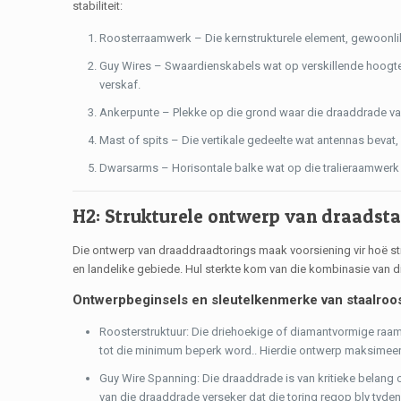
stabiliteit:
Roosterraamwerk – Die kernstrukturele element, gewoonlik 
Guy Wires – Swaardienskabels wat op verskillende hoogte
verskaf.
Ankerpunte – Plekke op die grond waar die draaddrade vas
Mast of spits – Die vertikale gedeelte wat antennas bevat,
Dwarsarms – Horisontale balke wat op die tralieraamwerk
H2: Strukturele ontwerp van draadsta
Die ontwerp van draaddraadtorings maak voorsiening vir hoë stru
en landelike gebiede. Hul sterkte kom van die kombinasie van d
Ontwerpbeginsels en sleutelkenmerke van staalroos
Roosterstruktuur: Die driehoekige of diamantvormige raam
tot die minimum beperk word.. Hierdie ontwerp maksimeer d
Guy Wire Spanning: Die draaddrade is van kritieke belang o
van die draaddrade verseker dat die toring regop bly tyden