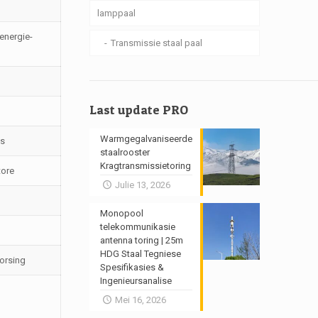
lamppaal
energie-
Transmissie staal paal
Last update PRO
Warmgegalvaniseerde
gs
staalrooster
Kragtransmissietoring
tore
Julie 13, 2026
Monopool
telekommunikasie
antenna toring | 25m
HDG Staal Tegniese
orsing
Spesifikasies &
Ingenieursanalise
Mei 16, 2026