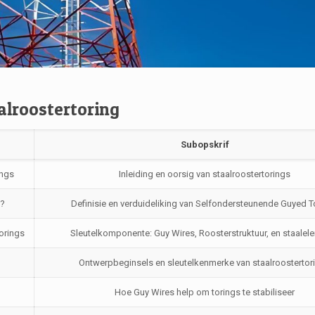
lroostertoring
Subopskrif
ings
Inleiding en oorsig van staalroostertorings
g
?
Definisie en verduideliking van Selfondersteunende Guyed 
orings
Sleutelkomponente: Guy Wires, Roosterstruktuur, en staalel
Ontwerpbeginsels en sleutelkenmerke van staalroostertor
Hoe Guy Wires help om torings te stabiliseer