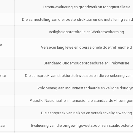
Terrein-evaluering en grondwerk vir toringinstallasie
Die samestelling van die roosterstruktuur en die installering van
Veiligheidsprotokolle en Werkerbeskerming
e
Verseker lang lewe en operasionele doeltreffendheid
Standaard Onderhoudsprosedures en Frekwensie
ente
Die aanspreek van strukturele kwessies en die versekering van st
Voldoening aan industriestandaarde en veiligheidsrigly
Plaaslik, Nasionaal, en internasionale standaarde vir toringo
Die aanspreek van risiko's en verseker veilige werking
taal
Evaluering van die omgewingsvoetspoor van staalroosterto