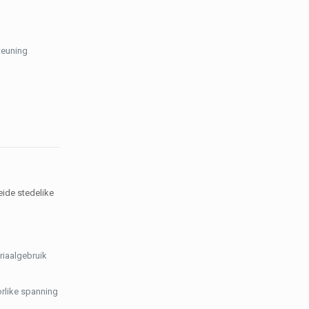
teuning
eide stedelike
riaalgebruik
orlike spanning