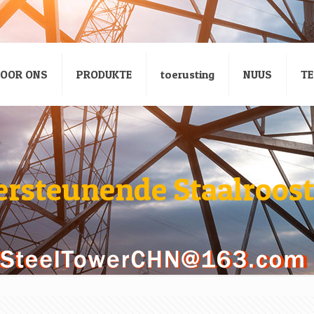
OOR ONS
PRODUKTE
toerusting
NUUS
TE
ersteunende Staalroost