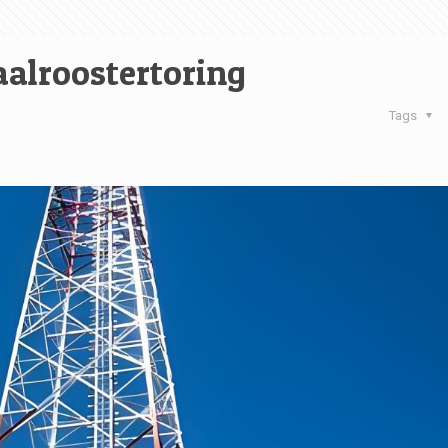
alroostertoring
Tags