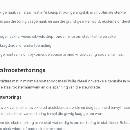
gemaak van staal, wat in 'n kruispatroon gerangskik is vir optimale sterkte.
s aan die toring vasgemaak en aan die grond geanker word, eksterne onders
gemaak is, vereis dikwels diep fondamente om stabiliteit te verseker.
 kragdrade, of ander toerusting.
 gemonteer is om bykomende spasie te bied vir toerusting soos antennas.
alroostertorings
kture met 'n minimale voetspoor, maak hulle ideaal vir verskeie gebruike in b
ie staalroosterraamwerk en die spanning van die steurdrade.
tertorings
werk van die traliewerk bied uitstekende sterkte en buigsaamheid terwyl mate
ie stabiliteit van die toring terwyl die gewig laag gehou word.
m die eksterne krag te verskaf wat nodig is om die toring te stabiliseer. Beho
s sterk winde of ander eksterne kragte.