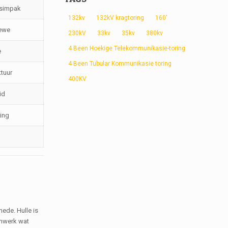
gsimpak
132kv
132kV kragtoring
160'
lewe
230kV
33kv
35kv
380kv
4 Been Hoekige Telekommunikasie-toring
e
4 Been Tubular Kommunikasie toring
ktuur
400KV
id
ing
ede. Hulle is
aamwerk wat