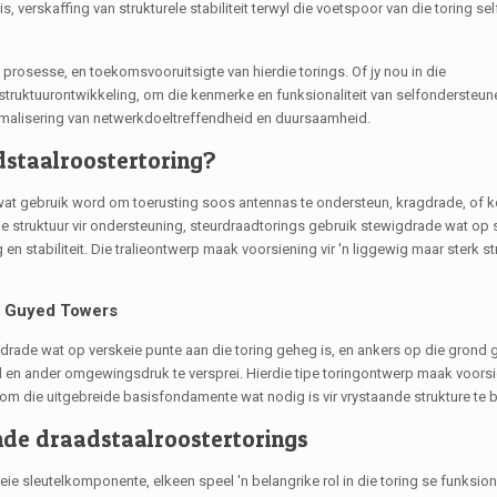
verskaffing van strukturele stabiliteit terwyl die voetspoor van die toring se
 prosesse, en toekomsvooruitsigte van hierdie torings. Of jy nou in die
astruktuurontwikkeling, om die kenmerke en funksionaliteit van selfondersteu
ptimalisering van netwerkdoeltreffendheid en duursaamheid.
dstaalroostertoring?
 wat gebruik word om toerusting soos antennas te ondersteun, kragdrade, of
ie struktuur vir ondersteuning, steurdraadtorings gebruik stewigdrade wat op 
 stabiliteit. Die tralieontwerp maak voorsiening vir 'n liggewig maar sterk s
de Guyed Towers
addrade wat op verskeie punte aan die toring geheg is, en ankers op die grond 
 en ander omgewingsdruk te versprei. Hierdie tipe toringontwerp maak voorsie
 om die uitgebreide basisfondamente wat nodig is vir vrystaande strukture te 
de draadstaalroostertorings
ie sleutelkomponente, elkeen speel 'n belangrike rol in die toring se funksiona