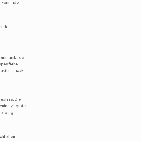
lf verminder
nende
 kommunikasie
spesifieke
truktuur, maak
geplaas. Die
ning vir groter
benodig.
liteit en