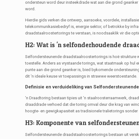
ondersteun word deur insteekdrade wat aan die grond geanker is, 
word.
Hierdie gids verken die ontwerp, aansoeke, voordele, installasie
telekommunikasiebedryf is, energie sektor, of betrokke by infr
draadstaalroostertorings te verstaan, is noodsaaklik vir die o
H2: Wat is 'n selfonderhoudende draa
Selfondersteunende draadstaalroostertorings is hoë strukture
toestelle. Anders as vrystaande torings, wat staatmaak op hul e
punte aan die grond geanker is, bied bykomende ondersteuning en
dit 'n ideale keuse vir toepassings in strawwe weerstoestande.
Definisie en verduideliking van Selfondersteunen
'n Draadtoring bestaan ​​tipies uit 'n staalroosterraamwerk, dra
draaddrade verhoed dat die toring omval deur die krag van wind
hoogte- en gewigkapasiteit as tradisionele tralietorings sonder
H3: Komponente van selfondersteunen
Selfondersteunende draadstaalroostertorings bestaan ​​uit verske