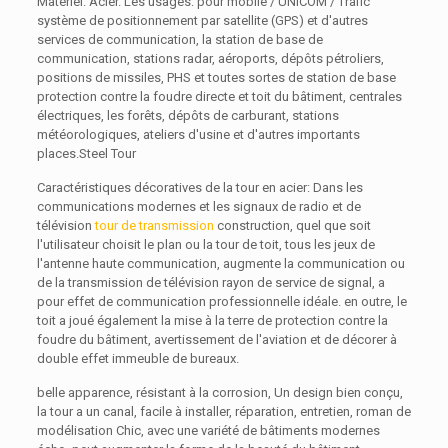
Matériel: Acier. Les usages: pour mobile / UNICOM / Trafic
système de positionnement par satellite (GPS) et d'autres
services de communication, la station de base de
communication, stations radar, aéroports, dépôts pétroliers,
positions de missiles, PHS et toutes sortes de station de base
protection contre la foudre directe et toit du bâtiment, centrales
électriques, les forêts, dépôts de carburant, stations
météorologiques, ateliers d'usine et d'autres importants
places.Steel Tour
Caractéristiques décoratives de la tour en acier: Dans les
communications modernes et les signaux de radio et de
télévision
tour de transmission
construction, quel que soit
l'utilisateur choisit le plan ou la tour de toit, tous les jeux de
l'antenne haute communication, augmente la communication ou
de la transmission de télévision rayon de service de signal, a
pour effet de communication professionnelle idéale. en outre, le
toit a joué également la mise à la terre de protection contre la
foudre du bâtiment, avertissement de l'aviation et de décorer à
double effet immeuble de bureaux.
belle apparence, résistant à la corrosion, Un design bien conçu,
la tour a un canal, facile à installer, réparation, entretien, roman de
modélisation Chic, avec une variété de bâtiments modernes