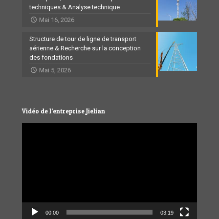
techniques & Analyse technique
Mai 16, 2026
Structure de tour de ligne de transport
aérienne & Recherche sur la conception
des fondations
Mai 5, 2026
Vidéo de l’entreprise Jielian
Video
Player
00:00
03:19