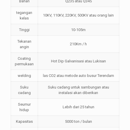
Bahan
Q235 atau Q345
tegangan
10KV, 110KV, 220KV, 500KV atau orang lain
kelas
Tinggi
10-105m
Tekanan
210Km / h
angin
Coating
Hot Dip Galvanisasi atau Lukisan
permukaan
welding
las CO2 atau metode auto busur Terendam
Suku
Suku cadang untuk sambungan atau
cadang
instalasi akan diberikan
Seumur
Lebih dari 25 tahun
hidup
Kapasitas
5000 ton / bulan