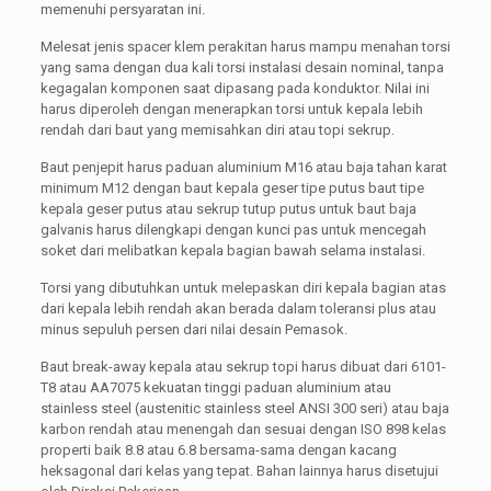
memenuhi persyaratan ini.
Melesat jenis spacer klem perakitan harus mampu menahan torsi
yang sama dengan dua kali torsi instalasi desain nominal, tanpa
kegagalan komponen saat dipasang pada konduktor. Nilai ini
harus diperoleh dengan menerapkan torsi untuk kepala lebih
rendah dari baut yang memisahkan diri atau topi sekrup.
Baut penjepit harus paduan aluminium M16 atau baja tahan karat
minimum M12 dengan baut kepala geser tipe putus baut tipe
kepala geser putus atau sekrup tutup putus untuk baut baja
galvanis harus dilengkapi dengan kunci pas untuk mencegah
soket dari melibatkan kepala bagian bawah selama instalasi.
Torsi yang dibutuhkan untuk melepaskan diri kepala bagian atas
dari kepala lebih rendah akan berada dalam toleransi plus atau
minus sepuluh persen dari nilai desain Pemasok.
Baut break-away kepala atau sekrup topi harus dibuat dari 6101-
T8 atau AA7075 kekuatan tinggi paduan aluminium atau
stainless steel (austenitic stainless steel ANSI 300 seri) atau baja
karbon rendah atau menengah dan sesuai dengan ISO 898 kelas
properti baik 8.8 atau 6.8 bersama-sama dengan kacang
heksagonal dari kelas yang tepat. Bahan lainnya harus disetujui