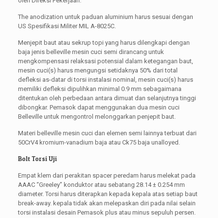
oleh Direksi Pekerjaan.
The anodization untuk paduan aluminium harus sesuai dengan
US Spesifikasi Militer MIL A-8025C.
Menjepit baut atau sekrup topi yang harus dilengkapi dengan
baja jenis belleville mesin cuci semi dirancang untuk
mengkompensasi relaksasi potensial dalam ketegangan baut,
mesin cuci(s) harus mengungsi setidaknya 50% dari total
defleksi as-datar di torsi instalasi nominal, mesin cuci(s) harus
memiliki defleksi dipulihkan minimal 0.9 mm sebagaimana
ditentukan oleh perbedaan antara dimuat dan selanjutnya tinggi
dibongkar. Pemasok dapat menggunakan dua mesin cuci
Belleville untuk mengontrol melonggarkan penjepit baut.
Materi belleville mesin cuci dan elemen semi lainnya terbuat dari
50CrV4 kromium-vanadium baja atau Ck75 baja unalloyed.
Bolt Torsi Uji
Empat klem dari perakitan spacer peredam harus melekat pada
AAAC “Greeley” konduktor atau sebatang 28.14 ± 0.254 mm
diameter. Torsi harus diterapkan kepada kepala atas setiap baut
break-away. kepala tidak akan melepaskan diri pada nilai selain
torsi instalasi desain Pemasok plus atau minus sepuluh persen.