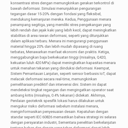
konsentrasi stres dengan memungkinkan gerakan terkontrol di
bawah deformasi. Simulasi menunjukkan pengurangan
tegangan dasar 15-20% dengan fondasi yang fleksibel,
mendukung kemanjuran mereka. Kedua, Penggunaan menara
penampang segitiga, yang memiliki stres pengekangan yang
lebih rendah dan jejak kaki yang lebih kecil, dapat meningkatkan
stabilitas di area rawan deformasi, seperti yang ditunjukkan
dalam aplikasi terbaru. Menara ini mengurangi penggunaan
material hingga 20% dan lebih mudah dipasang di ruang
terbatas, Menawarkan manfaat ekonomi dan praktis. Ketiga,
menggabungkan baja berkekuatan tinggi (misalnya, Q420,
kekuatan luluh 420 MPa) dapat meningkatkan kapasitas menara
untuk menahan tekanan yang diinduksi deformasi. Keempat,
Sistem Pemantauan Lanjutan, seperti sensor berbasis IoT, dapat
melacak deformasi secara real-time, memungkinkan
pemeliharaan prediktif dan intervensi dini. Sistem ini dapat
mendeteksi tingkat regangan dan mengingatkan operator saat
ambang kritis (misalnya, 0.4% tekanan) didekati. Akhirnya,
Penilaian geoteknik spesifik lokasi harus dilakukan untuk
mengukur risiko deformasi sebelum instalasi menara,
menginformasikan penyesuaian desain. Kepatuhan dengan
standar seperti IEC 60826 memastikan bahwa strategi ini selaras
dengan persyaratan industri, Sementara penelitian berkelanjutan
tentang bahan dan desain yang tahan deformasi dapat lebih