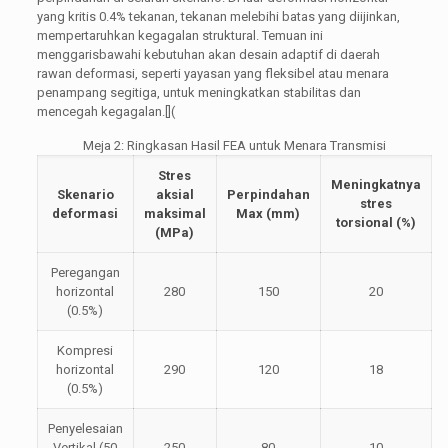
yang kritis 0.4% tekanan, tekanan melebihi batas yang diijinkan,
mempertaruhkan kegagalan struktural. Temuan ini
menggarisbawahi kebutuhan akan desain adaptif di daerah
rawan deformasi, seperti yayasan yang fleksibel atau menara
penampang segitiga, untuk meningkatkan stabilitas dan
mencegah kegagalan.[](
Meja 2: Ringkasan Hasil FEA untuk Menara Transmisi
Stres
Meningkatnya
Skenario
aksial
Perpindahan
stres
deformasi
maksimal
Max (mm)
torsional (%)
(MPa)
Peregangan
horizontal
280
150
20
(0.5%)
Kompresi
horizontal
290
120
18
(0.5%)
Penyelesaian
Vertikal (50
250
80
10