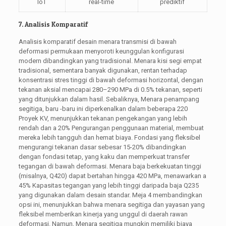
IoT
real-time
prediktif
7. Analisis Komparatif
Analisis komparatif desain menara transmisi di bawah
deformasi permukaan menyoroti keunggulan konfigurasi
modern dibandingkan yang tradisional. Menara kisi segi empat
tradisional, sementara banyak digunakan, rentan terhadap
konsentrasi stres tinggi di bawah deformasi horizontal, dengan
tekanan aksial mencapai 280–290 MPa di 0.5% tekanan, seperti
yang ditunjukkan dalam hasil. Sebaliknya, Menara penampang
segitiga, baru -baru ini diperkenalkan dalam beberapa 220
Proyek KV, menunjukkan tekanan pengekangan yang lebih
rendah dan a 20% Pengurangan penggunaan material, membuat
mereka lebih tangguh dan hemat biaya. Fondasi yang fleksibel
mengurangi tekanan dasar sebesar 15-20% dibandingkan
dengan fondasi tetap, yang kaku dan memperkuat transfer
tegangan di bawah deformasi. Menara baja berkekuatan tinggi
(misalnya, Q420) dapat bertahan hingga 420 MPa, menawarkan a
45% Kapasitas tegangan yang lebih tinggi daripada baja Q235
yang digunakan dalam desain standar. Meja 4 membandingkan
opsi ini, menunjukkan bahwa menara segitiga dan yayasan yang
fleksibel memberikan kinerja yang unggul di daerah rawan
deformasi. Namun, Menara segitiga mungkin memiliki biaya