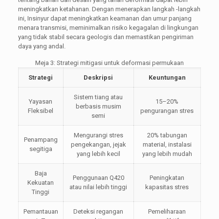
meningkatkan ketahanan. Dengan menerapkan langkah -langkah
ini, Insinyur dapat meningkatkan keamanan dan umur panjang
menara transmisi, meminimalkan risiko kegagalan di lingkungan
yang tidak stabil secara geologis dan memastikan pengiriman
daya yang andal.
Meja 3: Strategi mitigasi untuk deformasi permukaan
Strategi
Deskripsi
Keuntungan
Sistem tiang atau
Yayasan
15–20%
berbasis musim
Fleksibel
pengurangan stres
semi
Mengurangi stres
20% tabungan
Penampang
pengekangan, jejak
material, instalasi
segitiga
yang lebih kecil
yang lebih mudah
Baja
Penggunaan Q420
Peningkatan
Kekuatan
atau nilai lebih tinggi
kapasitas stres
Tinggi
Pemantauan
Deteksi regangan
Pemeliharaan