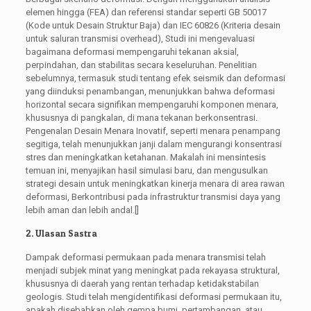
elemen hingga (FEA) dan referensi standar seperti GB 50017
(Kode untuk Desain Struktur Baja) dan IEC 60826 (Kriteria desain
untuk saluran transmisi overhead), Studi ini mengevaluasi
bagaimana deformasi mempengaruhi tekanan aksial,
perpindahan, dan stabilitas secara keseluruhan. Penelitian
sebelumnya, termasuk studi tentang efek seismik dan deformasi
yang diinduksi penambangan, menunjukkan bahwa deformasi
horizontal secara signifikan mempengaruhi komponen menara,
khususnya di pangkalan, di mana tekanan berkonsentrasi.
Pengenalan Desain Menara Inovatif, seperti menara penampang
segitiga, telah menunjukkan janji dalam mengurangi konsentrasi
stres dan meningkatkan ketahanan. Makalah ini mensintesis
temuan ini, menyajikan hasil simulasi baru, dan mengusulkan
strategi desain untuk meningkatkan kinerja menara di area rawan
deformasi, Berkontribusi pada infrastruktur transmisi daya yang
lebih aman dan lebih andal.[]
2. Ulasan Sastra
Dampak deformasi permukaan pada menara transmisi telah
menjadi subjek minat yang meningkat pada rekayasa struktural,
khususnya di daerah yang rentan terhadap ketidakstabilan
geologis. Studi telah mengidentifikasi deformasi permukaan itu,
apakah disebabkan oleh gempa bumi, pertambangan, atau