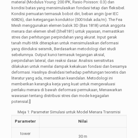
material (Modulus Young: 200 IPK, Rasio Poisson: 0.3) dan
kondisi batas yang mensimulasikan fondasi tetap dan fleksibel.
Kondisi pemuatan termasuk bobot diri, beban angin (per IEC
60826), dan ketegangan konduktor (500 tidak ada/m). The Fea
Mesh menggunakan elemen balok 3D (Bas 1818) untuk anggota
menara dan elemen shell (Shell181) untuk yayasan, memastikan
stres dan perhitungan perpindahan yang akurat. Input gerak
tanah multi-titik diterapkan untuk mensimulasikan deformasi
yang diinduksi seismik, Berdasarkan metodologi dari studi
sebelumnya. Output kunci termasuk tegangan aksial,
perpindahan lateral, dan reaksi dasar. Analisis sensitivitas
dilakukan untuk menilai dampak kekakuan fondasi dan besarnya
deformasi. Hasilnya divalidasi terhadap perhitungan teoretis dan
literatur yang ada, memastikan keandalan. Metodologi ini
memberikan kerangka kerja yang kuat untuk mengevaluasi
perilaku menara di bawah deformasi permukaan, Menawarkan
wawasan tentang distribusi stres dan mode kegagalan
potensial.[]
Meja 1: Parameter Simulasi untuk Model Menara Transmisi
Parameter
Nilai
tower
30 m