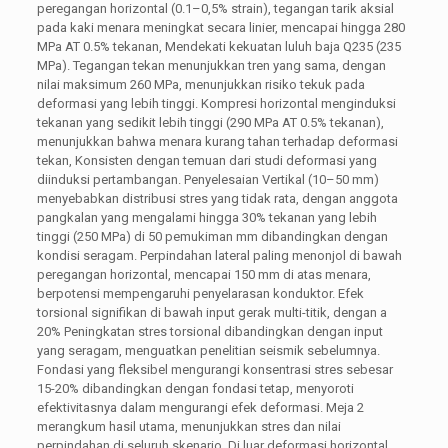
peregangan horizontal (0.1–0,5% strain), tegangan tarik aksial
pada kaki menara meningkat secara linier, mencapai hingga 280
MPa AT 0.5% tekanan, Mendekati kekuatan luluh baja Q235 (235
MPa). Tegangan tekan menunjukkan tren yang sama, dengan
nilai maksimum 260 MPa, menunjukkan risiko tekuk pada
deformasi yang lebih tinggi. Kompresi horizontal menginduksi
tekanan yang sedikit lebih tinggi (290 MPa AT 0.5% tekanan),
menunjukkan bahwa menara kurang tahan terhadap deformasi
tekan, Konsisten dengan temuan dari studi deformasi yang
diinduksi pertambangan. Penyelesaian Vertikal (10–50 mm)
menyebabkan distribusi stres yang tidak rata, dengan anggota
pangkalan yang mengalami hingga 30% tekanan yang lebih
tinggi (250 MPa) di 50 pemukiman mm dibandingkan dengan
kondisi seragam. Perpindahan lateral paling menonjol di bawah
peregangan horizontal, mencapai 150 mm di atas menara,
berpotensi mempengaruhi penyelarasan konduktor. Efek
torsional signifikan di bawah input gerak multi-titik, dengan a
20% Peningkatan stres torsional dibandingkan dengan input
yang seragam, menguatkan penelitian seismik sebelumnya.
Fondasi yang fleksibel mengurangi konsentrasi stres sebesar
15-20% dibandingkan dengan fondasi tetap, menyoroti
efektivitasnya dalam mengurangi efek deformasi. Meja 2
merangkum hasil utama, menunjukkan stres dan nilai
perpindahan di seluruh skenario. Di luar deformasi horizontal