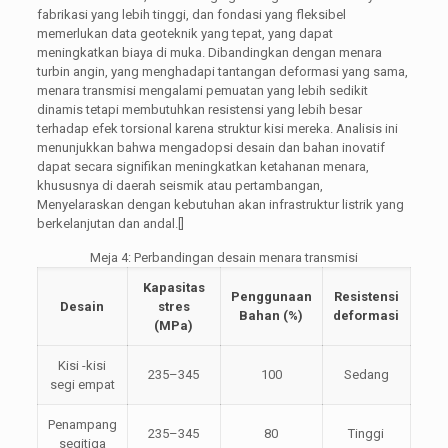
fabrikasi yang lebih tinggi, dan fondasi yang fleksibel
memerlukan data geoteknik yang tepat, yang dapat
meningkatkan biaya di muka. Dibandingkan dengan menara
turbin angin, yang menghadapi tantangan deformasi yang sama,
menara transmisi mengalami pemuatan yang lebih sedikit
dinamis tetapi membutuhkan resistensi yang lebih besar
terhadap efek torsional karena struktur kisi mereka. Analisis ini
menunjukkan bahwa mengadopsi desain dan bahan inovatif
dapat secara signifikan meningkatkan ketahanan menara,
khususnya di daerah seismik atau pertambangan,
Menyelaraskan dengan kebutuhan akan infrastruktur listrik yang
berkelanjutan dan andal.[]
Meja 4: Perbandingan desain menara transmisi
Kapasitas
Penggunaan
Resistensi
Desain
stres
Bahan (%)
deformasi
(MPa)
Kisi -kisi
235–345
100
Sedang
segi empat
Penampang
235–345
80
Tinggi
segitiga