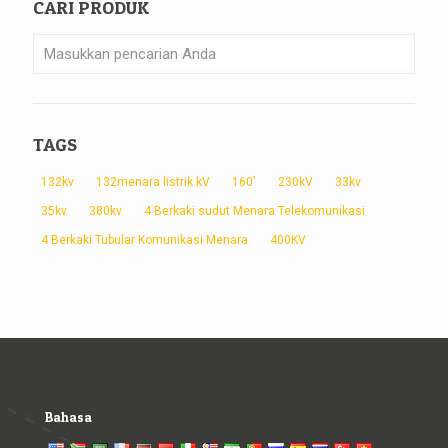
CARI PRODUK
TAGS
132kv
132menara listrik kV
160'
230kV
33kv
35kv
380kv
4 Berkaki sudut Menara Telekomunikasi
4 Berkaki Tubular Komunikasi Menara
400KV
Bahasa