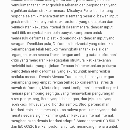
pemukiman tanah, menginduksi tekanan dan perpindahan yang
signifikan dalam struktur menara. Misalnya, Penelitian tentang
respons seismik menara transmisi rentang besar di bawah input
gerak multi-titik menyoroti efek torsional yang diucapkan dan
peningkatan kekuatan internal di dasar menara, dengan input
multi-titik menyebabkan lebih banyak komponen untuk
memasuki deformasi plastik dibandingkan dengan input yang
seragam. Demikian pula, Deformasi horizontal yang diinduksi
penambangan telah terbukti meningkatkan tarik aksial dan
tegangan tekan secara linear, dengan ambang batas deformasi
kritis yang mengarah ke kegagalan struktural ketika tekanan
melebihi batas yang diijinkan. Temuan ini menekankan perlunya
pemodelan efek deformasi yang akurat untuk memprediksi
perilaku menara. Desain Menara Tradisional, biasanya dengan
penampang segi empat, rentan terhadap konsentrasi stres di
bawah deformasi, Minta eksplorasi konfigurasi alternatif seperti
menara penampang segitiga, yang menawarkan pengurangan
stres pengekang, Berat yang lebih ringan, dan jejak kaki yang
lebih kecil, khususnya di koridor sempit. Studi perpindahan
fondasi lebih lanjut menunjukkan bahwa pemukiman yang tidak
merata secara signifikan mengubah kekuatan internal internal,
mengharuskan desain fondasi adaptif. Standar seperti GB 50017
dan IEC 60826 Berikan pedoman untuk merancang menara untuk