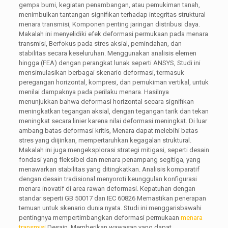
gempa bumi, kegiatan penambangan, atau pemukiman tanah,
menimbulkan tantangan signifikan terhadap integritas struktural
menara transmisi, Komponen penting jaringan distribusi daya.
Makalah ini menyelidiki efek deformasi permukaan pada menara
transmisi, Berfokus pada stres aksial, pemindahan, dan
stabilitas secara keseluruhan. Menggunakan analisis elemen
hingga (FEA) dengan perangkat lunak seperti ANSYS, Studi ini
mensimulasikan berbagai skenario deformasi, termasuk
peregangan horizontal, kompresi, dan pemukiman vertikal, untuk
menilai dampaknya pada perilaku menara. Hasilnya
menunjukkan bahwa deformasi horizontal secara signifikan
meningkatkan tegangan aksial, dengan tegangan tarik dan tekan
meningkat secara linier karena nilai deformasi meningkat. Di luar
ambang batas deformasi kritis, Menara dapat melebihi batas
stres yang diijinkan, mempertaruhkan kegagalan struktural.
Makalah ini juga mengeksplorasi strategi mitigasi, seperti desain
fondasi yang fleksibel dan menara penampang segitiga, yang
menawarkan stabilitas yang ditingkatkan. Analisis komparatif
dengan desain tradisional menyoroti keunggulan konfigurasi
menara inovatif di area rawan deformasi. Kepatuhan dengan
standar seperti GB 50017 dan IEC 60826 Memastikan penerapan
temuan untuk skenario dunia nyata. Studi ini menggarisbawahi
pentingnya mempertimbangkan deformasi permukaan
menara
transmisi
Desain, Memberikan wawasan yang dapat