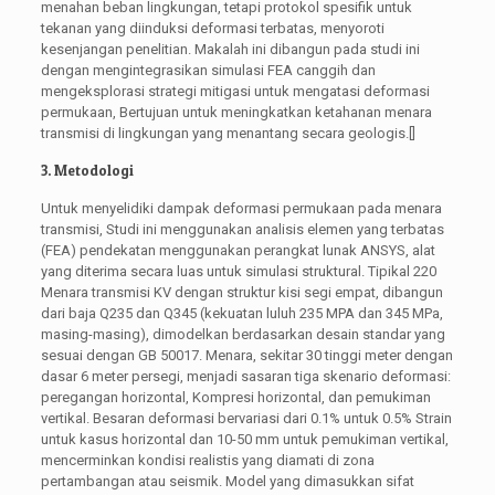
menahan beban lingkungan, tetapi protokol spesifik untuk
tekanan yang diinduksi deformasi terbatas, menyoroti
kesenjangan penelitian. Makalah ini dibangun pada studi ini
dengan mengintegrasikan simulasi FEA canggih dan
mengeksplorasi strategi mitigasi untuk mengatasi deformasi
permukaan, Bertujuan untuk meningkatkan ketahanan menara
transmisi di lingkungan yang menantang secara geologis.[]
3. Metodologi
Untuk menyelidiki dampak deformasi permukaan pada menara
transmisi, Studi ini menggunakan analisis elemen yang terbatas
(FEA) pendekatan menggunakan perangkat lunak ANSYS, alat
yang diterima secara luas untuk simulasi struktural. Tipikal 220
Menara transmisi KV dengan struktur kisi segi empat, dibangun
dari baja Q235 dan Q345 (kekuatan luluh 235 MPA dan 345 MPa,
masing-masing), dimodelkan berdasarkan desain standar yang
sesuai dengan GB 50017. Menara, sekitar 30 tinggi meter dengan
dasar 6 meter persegi, menjadi sasaran tiga skenario deformasi:
peregangan horizontal, Kompresi horizontal, dan pemukiman
vertikal. Besaran deformasi bervariasi dari 0.1% untuk 0.5% Strain
untuk kasus horizontal dan 10-50 mm untuk pemukiman vertikal,
mencerminkan kondisi realistis yang diamati di zona
pertambangan atau seismik. Model yang dimasukkan sifat