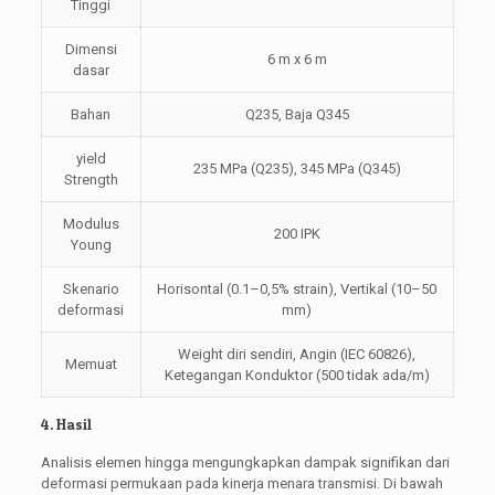
Tinggi
Dimensi
6 m x 6 m
dasar
Bahan
Q235, Baja Q345
yield
235 MPa (Q235), 345 MPa (Q345)
Strength
Modulus
200 IPK
Young
Skenario
Horisontal (0.1–0,5% strain), Vertikal (10–50
deformasi
mm)
Weight diri sendiri, Angin (IEC 60826),
Memuat
Ketegangan Konduktor (500 tidak ada/m)
4. Hasil
Analisis elemen hingga mengungkapkan dampak signifikan dari
deformasi permukaan pada kinerja menara transmisi. Di bawah