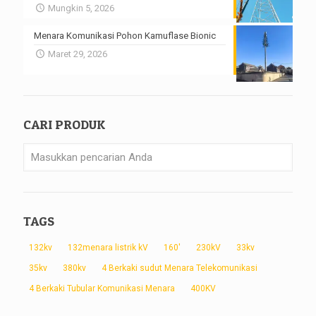
Mungkin 5, 2026
Menara Komunikasi Pohon Kamuflase Bionic
Maret 29, 2026
CARI PRODUK
TAGS
132kv
132menara listrik kV
160'
230kV
33kv
35kv
380kv
4 Berkaki sudut Menara Telekomunikasi
4 Berkaki Tubular Komunikasi Menara
400KV