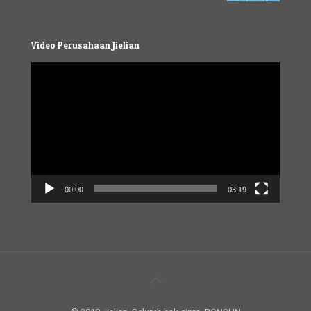
Video Perusahaan Jielian
Video
Player
00:00
03:19