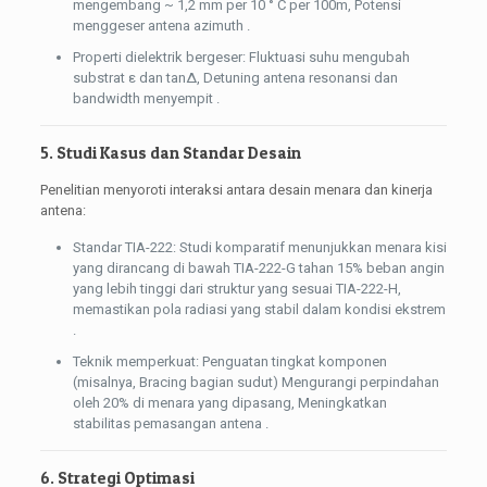
mengembang ~ 1,2 mm per 10 ° C per 100m, Potensi
menggeser antena azimuth .
Properti dielektrik bergeser: Fluktuasi suhu mengubah
substrat ε dan tanΔ, Detuning antena resonansi dan
bandwidth menyempit .
5. Studi Kasus dan Standar Desain
Penelitian menyoroti interaksi antara desain menara dan kinerja
antena:
Standar TIA-222: Studi komparatif menunjukkan menara kisi
yang dirancang di bawah TIA-222-G tahan 15% beban angin
yang lebih tinggi dari struktur yang sesuai TIA-222-H,
memastikan pola radiasi yang stabil dalam kondisi ekstrem
.
Teknik memperkuat: Penguatan tingkat komponen
(misalnya, Bracing bagian sudut) Mengurangi perpindahan
oleh 20% di menara yang dipasang, Meningkatkan
stabilitas pemasangan antena .
6. Strategi Optimasi