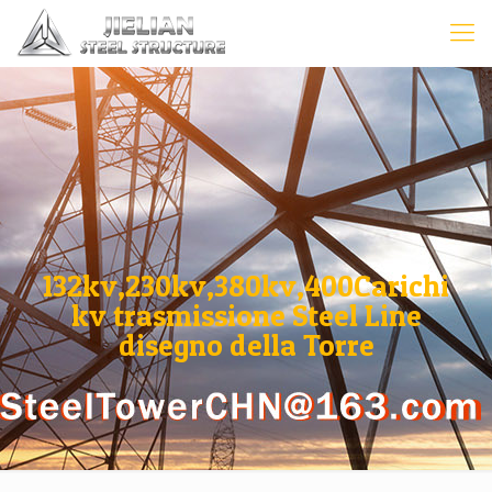
132kv,230kv,380kv,400Carichi
kv trasmissione Steel Line
disegno della Torre