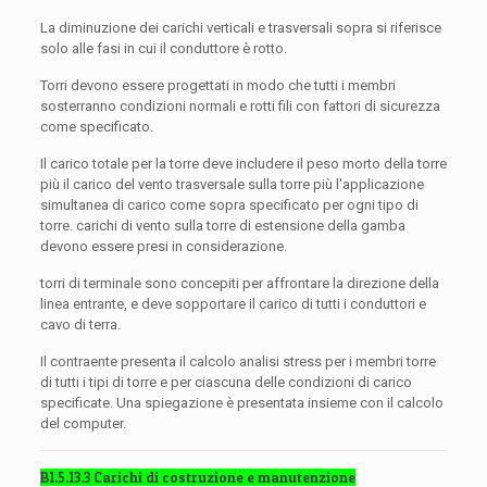
La diminuzione dei carichi verticali e trasversali sopra si riferisce
solo alle fasi in cui il conduttore è rotto.
Torri devono essere progettati in modo che tutti i membri
sosterranno condizioni normali e rotti fili con fattori di sicurezza
come specificato.
Il carico totale per la torre deve includere il peso morto della torre
più il carico del vento trasversale sulla torre più l'applicazione
simultanea di carico come sopra specificato per ogni tipo di
torre. carichi di vento sulla torre di estensione della gamba
devono essere presi in considerazione.
torri di terminale sono concepiti per affrontare la direzione della
linea entrante, e deve sopportare il carico di tutti i conduttori e
cavo di terra.
Il contraente presenta il calcolo analisi stress per i membri torre
di tutti i tipi di torre e per ciascuna delle condizioni di carico
specificate. Una spiegazione è presentata insieme con il calcolo
del computer.
B1.5.13.3 Carichi di costruzione e manutenzione