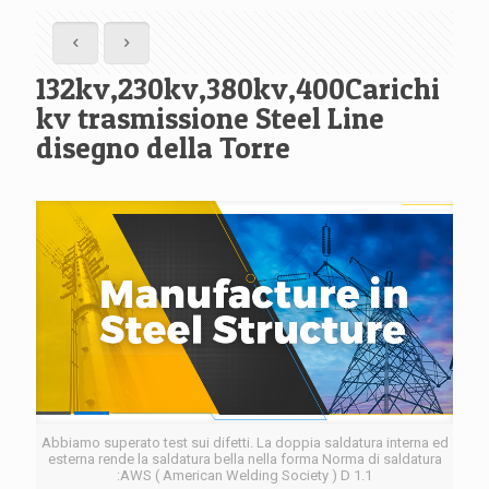
132kv,230kv,380kv,400Carichi
kv trasmissione Steel Line
disegno della Torre
Abbiamo superato test sui difetti. La doppia saldatura interna ed
esterna rende la saldatura bella nella forma Norma di saldatura
:AWS ( American Welding Society ) D 1.1