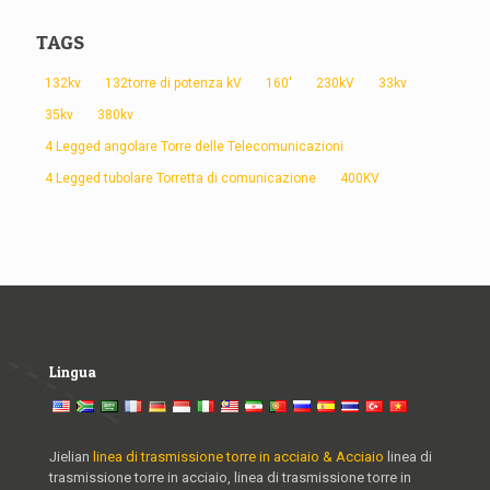
TAGS
132kv
132torre di potenza kV
160'
230kV
33kv
35kv
380kv
4 Legged angolare Torre delle Telecomunicazioni
4 Legged tubolare Torretta di comunicazione
400KV
Lingua
Jielian
linea di trasmissione torre in acciaio & Acciaio
linea di
trasmissione torre in acciaio, linea di trasmissione torre in