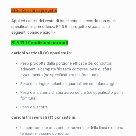
B1.5.1 Carichi di progetto
Applied carichi del vento di base sono in accordo con quelli
specificati in precedenza B2.5.8. Il progetto si basa sulle
seguenti considerazioni:-
B1.5.13.1 Condizioni normali
carichi verticali (V) consiste in:
Peso prodotta dalla porzione efficace dei conduttori
adiacenti e campate filo terra compresi pesi di sfere
avvertimento (se specificato per la fornitura).
Peso di stringhe isolante e guardalinee con placcaggi.
Peso del sistema di spia aereo solare (se specificato per la
fornitura).
Peso della torre.
carichi trasversali (T) consiste in:
La componente orizzontale trasversale della linea e di terra
tensioni massime conduttori.