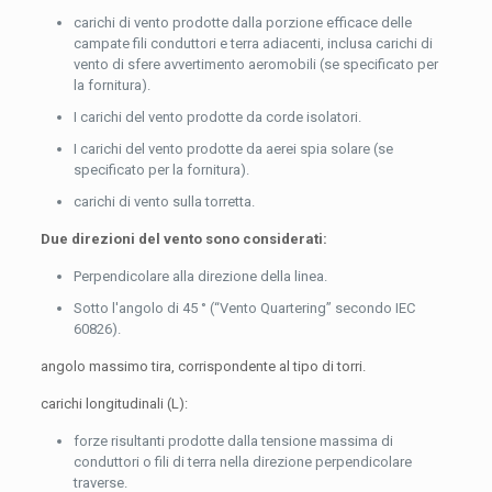
carichi di vento prodotte dalla porzione efficace delle
campate fili conduttori e terra adiacenti, inclusa carichi di
vento di sfere avvertimento aeromobili (se specificato per
la fornitura).
I carichi del vento prodotte da corde isolatori.
I carichi del vento prodotte da aerei spia solare (se
specificato per la fornitura).
carichi di vento sulla torretta.
Due direzioni del vento sono considerati:
Perpendicolare alla direzione della linea.
Sotto l'angolo di 45 ° (“Vento Quartering” secondo IEC
60826).
angolo massimo tira, corrispondente al tipo di torri.
carichi longitudinali (L):
forze risultanti prodotte dalla tensione massima di
conduttori o fili di terra nella direzione perpendicolare
traverse.