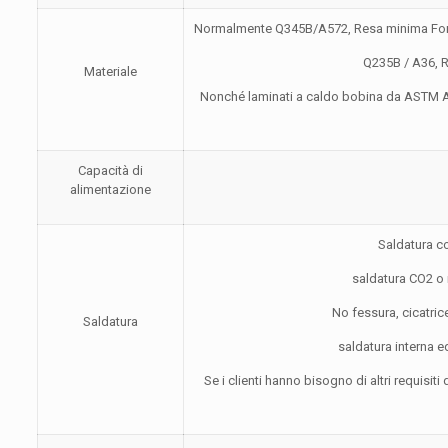
Normalmente Q345B/A572, Resa minima For
Q235B / A36, 
Materiale
Nonché laminati a caldo bobina da ASTM A5
Capacità di
alimentazione
Saldatura c
saldatura CO2 o
No fessura, cicatrice
Saldatura
saldatura interna ed
Se i clienti hanno bisogno di altri requisit