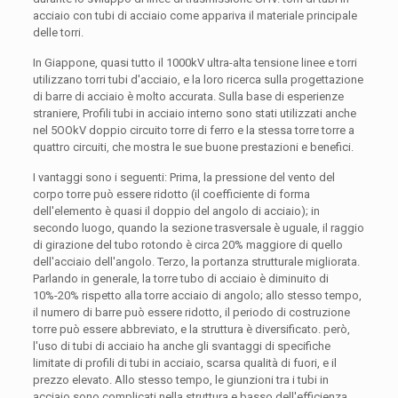
acciaio con tubi di acciaio come appariva il materiale principale
delle torri.
In Giappone, quasi tutto il 1000kV ultra-alta tensione linee e torri
utilizzano torri tubi d'acciaio, e la loro ricerca sulla progettazione
di barre di acciaio è molto accurata. Sulla base di esperienze
straniere, Profili tubi in acciaio interno sono stati utilizzati anche
nel 5OOkV doppio circuito torre di ferro e la stessa torre torre a
quattro circuiti, che mostra le sue buone prestazioni e benefici.
I vantaggi sono i seguenti: Prima, la pressione del vento del
corpo torre può essere ridotto (il coefficiente di forma
dell'elemento è quasi il doppio del angolo di acciaio); in
secondo luogo, quando la sezione trasversale è uguale, il raggio
di girazione del tubo rotondo è circa 20% maggiore di quello
dell'acciaio dell'angolo. Terzo, la portanza strutturale migliorata.
Parlando in generale, la torre tubo di acciaio è diminuito di
10%-20% rispetto alla torre acciaio di angolo; allo stesso tempo,
il numero di barre può essere ridotto, il periodo di costruzione
torre può essere abbreviato, e la struttura è diversificato. però,
l'uso di tubi di acciaio ha anche gli svantaggi di specifiche
limitate di profili di tubi in acciaio, scarsa qualità di fuori, e il
prezzo elevato. Allo stesso tempo, le giunzioni tra i tubi in
acciaio sono complicati nella struttura e basso dell'efficienza