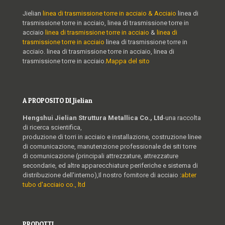
Jielian
linea di trasmissione torre in acciaio & Acciaio
linea di
trasmissione torre in acciaio, linea di trasmissione torre in
acciaio
linea di trasmissione torre in acciaio
&
linea di
trasmissione torre in acciaio
linea di trasmissione torre in
acciaio. linea di trasmissione torre in acciaio, linea di
trasmissione torre in acciaio.
Mappa del sito
A PROPOSITO DI Jielian
Hengshui Jielian Struttura Metallica Co., Ltd
-una raccolta
di ricerca scientifica,
produzione di torri in acciaio e installazione, costruzione linee
di comunicazione, manutenzione professionale dei siti torre
di comunicazione (principali attrezzature, attrezzature
secondarie, ed altre apparecchiature periferiche e sistema di
distribuzione dell'interno),Il nostro fornitore di acciaio :
abter
tubo d'acciaio co., ltd
PRODOTTI