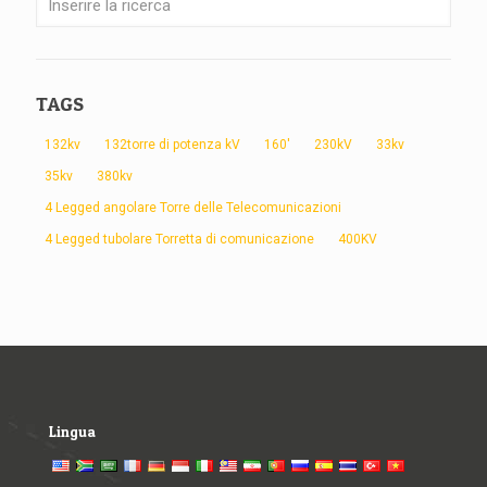
TAGS
132kv
132torre di potenza kV
160'
230kV
33kv
35kv
380kv
4 Legged angolare Torre delle Telecomunicazioni
4 Legged tubolare Torretta di comunicazione
400KV
Lingua