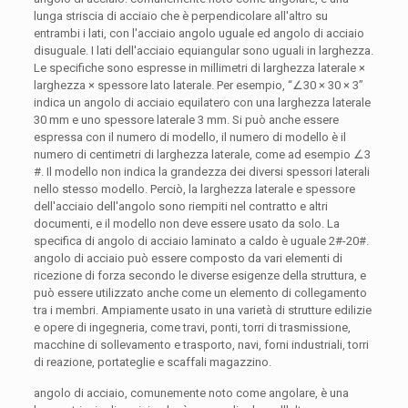
lunga striscia di acciaio che è perpendicolare all'altro su
entrambi i lati, con l'acciaio angolo uguale ed angolo di acciaio
disuguale. I lati dell'acciaio equiangular sono uguali in larghezza.
Le specifiche sono espresse in millimetri di larghezza laterale ×
larghezza × spessore lato laterale. Per esempio, “∠30 × 30 × 3”
indica un angolo di acciaio equilatero con una larghezza laterale
30 mm e uno spessore laterale 3 mm. Si può anche essere
espressa con il numero di modello, il numero di modello è il
numero di centimetri di larghezza laterale, come ad esempio ∠3
#. Il modello non indica la grandezza dei diversi spessori laterali
nello stesso modello. Perciò, la larghezza laterale e spessore
dell'acciaio dell'angolo sono riempiti nel contratto e altri
documenti, e il modello non deve essere usato da solo. La
specifica di angolo di acciaio laminato a caldo è uguale 2#-20#.
angolo di acciaio può essere composto da vari elementi di
ricezione di forza secondo le diverse esigenze della struttura, e
può essere utilizzato anche come un elemento di collegamento
tra i membri. Ampiamente usato in una varietà di strutture edilizie
e opere di ingegneria, come travi, ponti, torri di trasmissione,
macchine di sollevamento e trasporto, navi, forni industriali, torri
di reazione, portateglie e scaffali magazzino.
angolo di acciaio, comunemente noto come angolare, è una