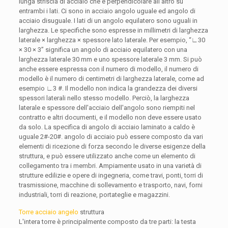
lunga striscia di acciaio che è perpendicolare all'altro su
entrambi i lati. Ci sono in acciaio angolo uguale ed angolo di
acciaio disuguale. I lati di un angolo equilatero sono uguali in
larghezza. Le specifiche sono espresse in millimetri di larghezza
laterale × larghezza × spessore lato laterale. Per esempio, “∟30
× 30 × 3” significa un angolo di acciaio equilatero con una
larghezza laterale 30 mm e uno spessore laterale 3 mm. Si può
anche essere espressa con il numero di modello, il numero di
modello è il numero di centimetri di larghezza laterale, come ad
esempio ∟3 #. Il modello non indica la grandezza dei diversi
spessori laterali nello stesso modello. Perciò, la larghezza
laterale e spessore dell'acciaio dell'angolo sono riempiti nel
contratto e altri documenti, e il modello non deve essere usato
da solo. La specifica di angolo di acciaio laminato a caldo è
uguale 2#-20#. angolo di acciaio può essere composto da vari
elementi di ricezione di forza secondo le diverse esigenze della
struttura, e può essere utilizzato anche come un elemento di
collegamento tra i membri. Ampiamente usato in una varietà di
strutture edilizie e opere di ingegneria, come travi, ponti, torri di
trasmissione, macchine di sollevamento e trasporto, navi, forni
industriali, torri di reazione, portateglie e magazzini.
Torre acciaio angelo
struttura
L'intera torre è principalmente composto da tre parti: la testa