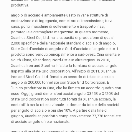
produttiva.
angolo di acciaio è ampiamente usato in varie strutture di
costruzione e di ingegneria, come torri di trasmissione, travi
casa, ponti, macchine di sollevamento e trasporto, navi,
portateglie e cremagliere magazzino. In questo momento,
Xuanhua Steel Co., Ltd. ha la capacità di produzione di quasi
2,000 specifiche della nazionale standard d'acciaio di angolo,
State Grid d'acciaio di angolo e Sud d'acciaio di angolo netto. I
prodotti sono venduti principalmente a sud-ovest, Cina orientale,
South China, Shandong, Nord-Est e in altre regioni. In 2010,
Xuanhua Iron and Steel ha iniziato la fornitura di acciaio angolo
rispetto alla State Grid Corporation. All'inizio di 2011, Xuanhua
Iron and Steel Co., Ltd. firmato un accordo di telaio in acciaio
angolo di 200.000 tonnellate con State Grid Corporation. E
'l'unico produttore in Cina, che ha firmato un accordo quadro con
esso. Oggi, grandi dimensioni acciai angolo Q345B e Q420B del
State Grid Corporation sono tutti forniti da Xuanhua acciaio, la
contabilità per la rete nazionale. la domanda totale della società
per angolo di acciaio è più che 10%. A partire dalla fine di
giugno, Xuanhuan prodotto complessivamente 77,778 tonnellate
di acciaio angolo di rete nazionale.
angolo di acciaio: comunemente noto come angolare, è una