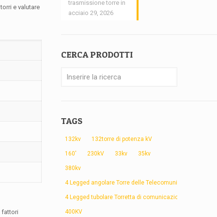
trasmissione torre in
orri e valutare
acciaio 29, 2026
CERCA PRODOTTI
TAGS
132kv
132torre di potenza kV
160'
230kV
33kv
35kv
380kv
4 Legged angolare Torre delle Telecomunicazioni
4 Legged tubolare Torretta di comunicazione
400KV
fattori