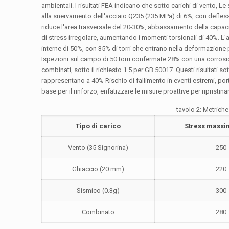
ambientali. I risultati FEA indicano che sotto carichi di vento, 
alla snervamento dell'acciaio Q235 (235 MPa) di 6%, con deflessi
riduce l'area trasversale del 20-30%, abbassamento della capac
di stress irregolare, aumentando i momenti torsionali di 40%. L'
interne di 50%, con 35% di torri che entrano nella deformazione pl
Ispezioni sul campo di 50 torri confermate 28% con una corrosion
combinati, sotto il richiesto 1.5 per GB 50017. Questi risultati s
rappresentano a 40% Rischio di fallimento in eventi estremi, port
base per il rinforzo, enfatizzare le misure proattive per ripristina
tavolo 2: Metriche
Tipo di carico
Stress massi
Vento (35 Signorina)
250
Ghiaccio (20 mm)
220
Sismico (0.3g)
300
Combinato
280