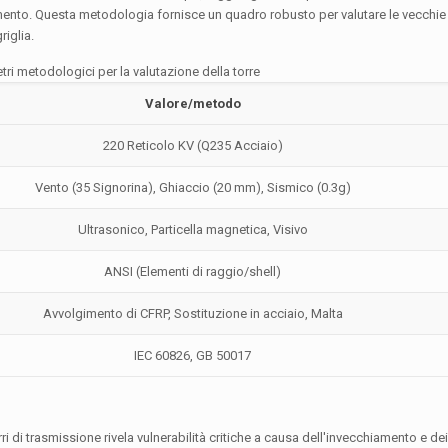
llimento. Questa metodologia fornisce un quadro robusto per valutare le vecchie t
riglia.
tri metodologici per la valutazione della torre
Valore/metodo
220 Reticolo KV (Q235 Acciaio)
Vento (35 Signorina), Ghiaccio (20 mm), Sismico (0.3g)
Ultrasonico, Particella magnetica, Visivo
ANSI (Elementi di raggio/shell)
Avvolgimento di CFRP, Sostituzione in acciaio, Malta
IEC 60826, GB 50017
i di trasmissione rivela vulnerabilità critiche a causa dell'invecchiamento e dei 