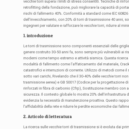
vecchie torri supera i limiti di stress consentiti. Tecniche di rin
retrofitting della fondazione, può migliorare la capacità di por
rischi di fallimento 40%. Conformità a standard come IEC 60826 e 
dell'invecchiamento, con 20% di torri di trasmissione 40 anni, so
ingegneri per valutare e rafforzare le vecchie torri, ridurre al minim
1. introduzione
Le torri di trasmissione sono componenti essenziali delle griglie el
genere costruito 30-50 anni fa, sono sempre più vulnerabili ai ri
moderni come tempo estremo e attività sismica. Questa ricerca es
modalità di fallimento come l'affaticamento del materiale, Cracki
catastrofici e interruzioni di corrente. Utilizzo di metodi come il
sotto vari carichi, Rivelando che il 30-40% delle vecchie torri no
trasmissione aerea) e GB 50017 (Codice per la progettazione di 
rinforzati in fibra di carbonio (Cfrp), Sostituzione membro con a
sicurezza. Il contesto globale lo mostra 20% dell'infrastruttura d
evidenzia la necessità di manutenzione proattiva. Questo rapport
l'affidabilità della rete e ridurre le perdite economiche dai falli
2. Articolo di letteratura
La ricerca sulle vecchie torri di trasmissione si è evoluta dai 