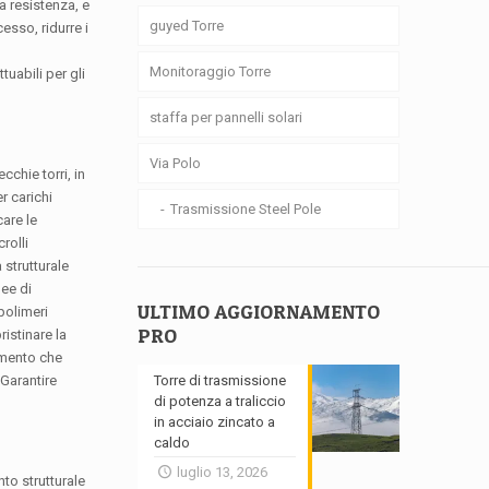
ta resistenza, e
guyed Torre
esso, ridurre i
Monitoraggio Torre
uabili per gli
staffa per pannelli solari
Via Polo
cchie torri, in
r carichi
Trasmissione Steel Pole
care le
rolli
 strutturale
nee di
ULTIMO AGGIORNAMENTO
polimeri
PRO
istinare la
limento che
Torre di trasmissione
 Garantire
di potenza a traliccio
in acciaio zincato a
caldo
luglio 13, 2026
to strutturale