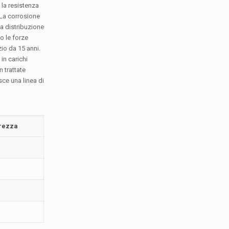
 la resistenza
 La corrosione
a distribuzione
o le forze
zio da 15 anni.
in carichi
n trattate
sce una linea di
urezza