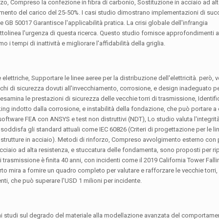
forzo, Compreso la confezione in fibra di carbonio, Sostituzione in acciaio ad al
tamento del carico del 25-50%. I casi studio dimostrano implementazioni di succ
GB 50017 Garantisce l'applicabilità pratica. La crisi globale dell'infrangia
ttolinea l'urgenza di questa ricerca. Questo studio fornisce approfondimenti att
o i tempi di inattività e migliorare l'affidabilità della griglia.
ettriche, Supportare le linee aeree per la distribuzione dell'elettricità. però, ve
schi di sicurezza dovuti all'invecchiamento, corrosione, e design inadeguato pe
amina le prestazioni di sicurezza delle vecchie torri di trasmissione, Identifi
ng indotto dalla corrosione, e instabilità della fondazione, che può portare a c
 software FEA con ANSYS e test non distruttivi (NDT), Lo studio valuta l'integrità
n soddisfa gli standard attuali come IEC 60826 (Criteri di progettazione per le li
strutture in acciaio). Metodi di rinforzo, Compreso avvolgimento esterno con 
cciaio ad alta resistenza, e stuccatura delle fondamenta, sono proposti per ripr
i trasmissione è finita 40 anni, con incidenti come il 2019 California Tower Fal
o mira a fornire un quadro completo per valutare e rafforzare le vecchie torri,
menti, che può superare l'USD 1 milioni per incidente.
primi studi sul degrado del materiale alla modellazione avanzata del comportamen