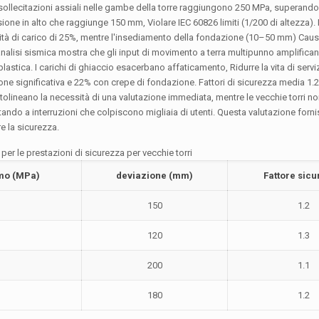
Le sollecitazioni assiali nelle gambe della torre raggiungono 250 MPa, superando
one in alto che raggiunge 150 mm, Violare IEC 60826 limiti (1/200 di altezza).
ità di carico di 25%, mentre l'insediamento della fondazione (10–50 mm) Caus
analisi sismica mostra che gli input di movimento a terra multipunno amplifican
astica. I carichi di ghiaccio esacerbano affaticamento, Ridurre la vita di servi
e significativa e 22% con crepe di fondazione. Fattori di sicurezza media 1.2 
ottolineano la necessità di una valutazione immediata, mentre le vecchie torri no
ando a interruzioni che colpiscono migliaia di utenti. Questa valutazione forni
re la sicurezza.
 per le prestazioni di sicurezza per vecchie torri
mo (MPa)
deviazione (mm)
Fattore sic
150
1.2
120
1.3
200
1.1
180
1.2