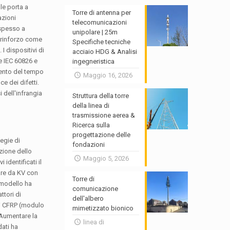
ale porta a
Torre di antenna per
azioni
telecomunicazioni
 spesso a
unipolare | 25m
i rinforzo come
Specifiche tecniche
I dispositivi di
acciaio HDG & Analisi
e IEC 60826 e
ingegneristica
mento del tempo
Maggio 16, 2026
e dei difetti.
i dell'infrangia
Struttura della torre
della linea di
trasmissione aerea &
Ricerca sulla
progettazione delle
egie di
fondazioni
zione dello
Maggio 5, 2026
entificati il ​​
are da KV con
Torre di
 modello ha
comunicazione
ttori di
dell'albero
nti CFRP (modulo
mimetizzato bionico
(Aumentare la
linea di
dati ha