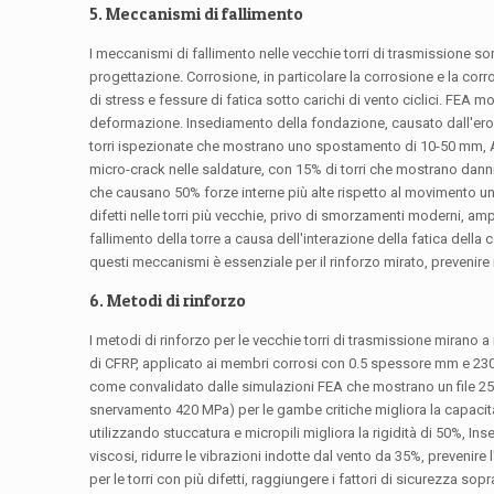
5. Meccanismi di fallimento
I meccanismi di fallimento nelle vecchie torri di trasmissione son
progettazione. Corrosione, in particolare la corrosione e la co
di stress e fessure di fatica sotto carichi di vento ciclici. FEA
deformazione. Insediamento della fondazione, causato dall'eros
torri ispezionate che mostrano uno spostamento di 10-50 mm, Aum
micro-crack nelle saldature, con 15% di torri che mostrano danni
che causano 50% forze interne più alte rispetto al movimento uni
difetti nelle torri più vecchie, privo di smorzamenti moderni, a
fallimento della torre a causa dell'interazione della fatica della
questi meccanismi è essenziale per il rinforzo mirato, prevenire
6. Metodi di rinforzo
I metodi di rinforzo per le vecchie torri di trasmissione mirano a 
di CFRP, applicato ai membri corrosi con 0.5 spessore mm e 23
come convalidato dalle simulazioni FEA che mostrano un file 25%
snervamento 420 MPa) per le gambe critiche migliora la capacità
utilizzando stuccatura e micropili migliora la rigidità di 50%,
viscosi, ridurre le vibrazioni indotte dal vento da 35%, prevenir
per le torri con più difetti, raggiungere i fattori di sicurezza s