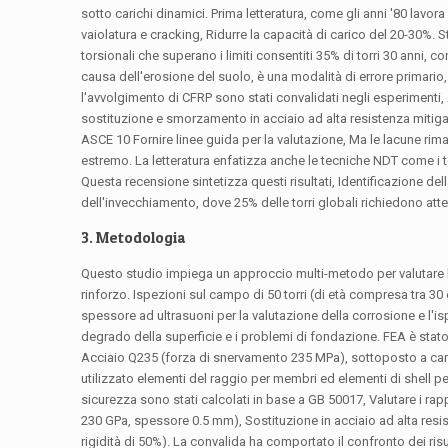
sotto carichi dinamici. Prima letteratura, come gli anni '80 lavor
vaiolatura e cracking, Ridurre la capacità di carico del 20-30%. 
torsionali che superano i limiti consentiti 35% di torri 30 anni
causa dell'erosione del suolo, è una modalità di errore primario,
l'avvolgimento di CFRP sono stati convalidati negli esperimenti,
sostituzione e smorzamento in acciaio ad alta resistenza mitiga
ASCE 10 Fornire linee guida per la valutazione, Ma le lacune ri
estremo. La letteratura enfatizza anche le tecniche NDT come i te
Questa recensione sintetizza questi risultati, Identificazione dell
dell'invecchiamento, dove 25% delle torri globali richiedono at
3. Metodologia
Questo studio impiega un approccio multi-metodo per valutare le 
rinforzo. Ispezioni sul campo di 50 torri (di età compresa tra 3
spessore ad ultrasuoni per la valutazione della corrosione e l'ispe
degrado della superficie e i problemi di fondazione. FEA è stat
Acciaio Q235 (forza di snervamento 235 MPa), sottoposto a caric
utilizzato elementi del raggio per membri ed elementi di shell per 
sicurezza sono stati calcolati in base a GB 50017, Valutare i rapp
230 GPa, spessore 0.5 mm), Sostituzione in acciaio ad alta res
rigidità di 50%). La convalida ha comportato il confronto dei risu