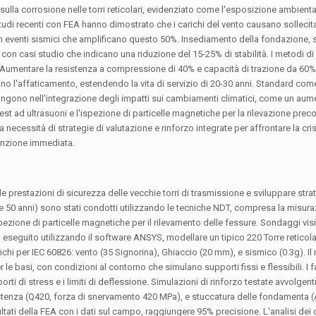
a sulla corrosione nelle torri reticolari, evidenziato come l'esposizione ambient
Studi recenti con FEA hanno dimostrato che i carichi del vento causano sollecit
, con eventi sismici che amplificano questo 50%. Insediamento della fondazione,
 con casi studio che indicano una riduzione del 15-25% di stabilità. I metodi d
 Aumentare la resistenza a compressione di 40% e capacità di trazione da 60%. 
no l'affaticamento, estendendo la vita di servizio di 20-30 anni. Standard com
mangono nell'integrazione degli impatti sui cambiamenti climatici, come un au
st ad ultrasuoni e l'ispezione di particelle magnetiche per la rilevazione precoc
a necessità di strategie di valutazione e rinforzo integrate per affrontare la cris
tenzione immediata.
prestazioni di sicurezza delle vecchie torri di trasmissione e sviluppare strat
0 e 50 anni) sono stati condotti utilizzando le tecniche NDT, compresa la misura
zione di particelle magnetiche per il rilevamento delle fessure. Sondaggi visivi id
o eseguito utilizzando il software ANSYS, modellare un tipico 220 Torre reticol
hi per IEC 60826: vento (35 Signorina), Ghiaccio (20 mm), e sismico (0.3g). Il
le basi, con condizioni al contorno che simulano supporti fissi e flessibili. I fa
orti di stress e i limiti di deflessione. Simulazioni di rinforzo testate avvolge
istenza (Q420, forza di snervamento 420 MPa), e stuccatura delle fondamenta 
ltati della FEA con i dati sul campo, raggiungere 95% precisione. L'analisi dei 