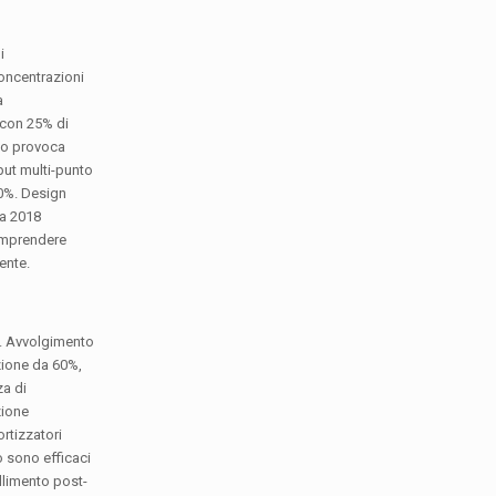
i
concentrazioni
a
 con 25% di
nto provoca
put multi-punto
20%. Design
 a 2018
Comprendere
ente.
ni. Avvolgimento
zione da 60%,
za di
zione
rtizzatori
o sono efficaci
allimento post-