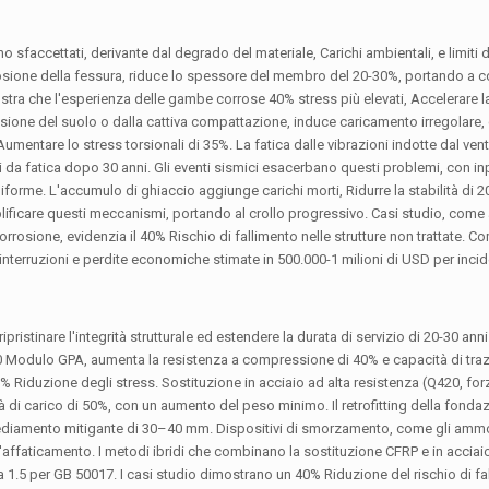
o sfaccettati, derivante dal degrado del materiale, Carichi ambientali, e limiti d
rrosione della fessura, riduce lo spessore del membro del 20-30%, portando a 
 mostra che l'esperienza delle gambe corrose 40% stress più elevati, Accelerare l
ione del suolo o dalla cattiva compattazione, induce caricamento irregolare,
entare lo stress torsionali di 35%. La fatica dalle vibrazioni indotte dal ve
 da fatica dopo 30 anni. Gli eventi sismici esacerbano questi problemi, con in
forme. L'accumulo di ghiaccio aggiunge carichi morti, Ridurre la stabilità di 
mplificare questi meccanismi, portando al crollo progressivo. Casi studio, come
 corrosione, evidenzia il 40% Rischio di fallimento nelle strutture non trattate. 
 interruzioni e perdite economiche stimate in 500.000-1 milioni di USD per incid
ripristinare l'integrità strutturale ed estendere la durata di servizio di 20-30 an
0 Modulo GPA, aumenta la resistenza a compressione di 40% e capacità di tra
 Riduzione degli stress. Sostituzione in acciaio ad alta resistenza (Q420, for
 di carico di 50%, con un aumento del peso minimo. Il retrofitting della fonda
 Insediamento mitigante di 30–40 mm. Dispositivi di smorzamento, come gli ammo
e l'affaticamento. I metodi ibridi che combinano la sostituzione CFRP e in acciai
opra 1.5 per GB 50017. I casi studio dimostrano un 40% Riduzione del rischio di f