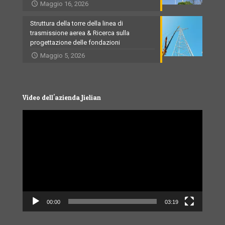
Maggio 16, 2026
Struttura della torre della linea di
trasmissione aerea & Ricerca sulla
progettazione delle fondazioni
Maggio 5, 2026
Video dell'azienda Jielian
Video
Player
00:00
03:19