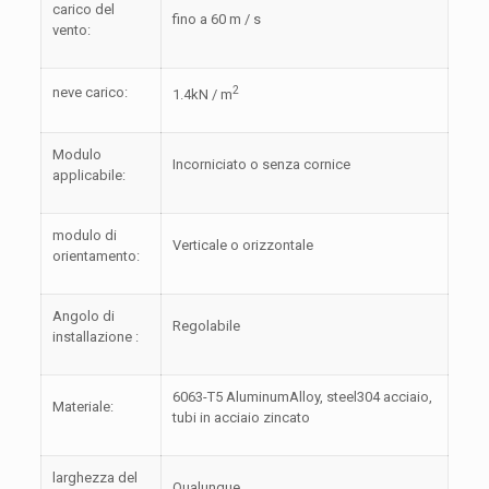
carico del
fino a 60 m / s
vento:
2
neve carico:
1.4kN / m
Modulo
Incorniciato o senza cornice
applicabile:
modulo di
Verticale o orizzontale
orientamento:
Angolo di
Regolabile
installazione :
6063-T5 AluminumAlloy, steel304 acciaio,
Materiale:
tubi in acciaio zincato
larghezza del
Qualunque