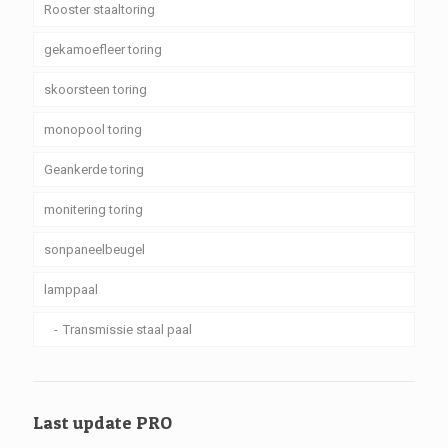
Rooster staaltoring
gekamoefleer toring
skoorsteen toring
monopool toring
Geankerde toring
monitering toring
sonpaneelbeugel
lamppaal
Transmissie staal paal
Last update PRO