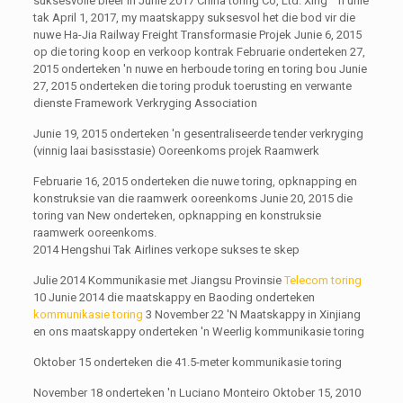
suksesvolle bieër in Junie 2017 China toring Co, Ltd. Xing ‘ 'n unie
tak April 1, 2017, my maatskappy suksesvol het die bod vir die
nuwe Ha-Jia Railway Freight Transformasie Projek Junie 6, 2015
op die toring koop en verkoop kontrak Februarie onderteken 27,
2015 onderteken 'n nuwe en herboude toring en toring bou Junie
27, 2015 onderteken die toring produk toerusting en verwante
dienste Framework Verkryging Association
Junie 19, 2015 onderteken 'n gesentraliseerde tender verkryging
(vinnig laai basisstasie) Ooreenkoms projek Raamwerk
Februarie 16, 2015 onderteken die nuwe toring, opknapping en
konstruksie van die raamwerk ooreenkoms Junie 20, 2015 die
toring van New onderteken, opknapping en konstruksie
raamwerk ooreenkoms.
2014 Hengshui Tak Airlines verkope sukses te skep
Julie 2014 Kommunikasie met Jiangsu Provinsie
Telecom toring
10 Junie 2014 die maatskappy en Baoding onderteken
kommunikasie toring
3 November 22 'N Maatskappy in Xinjiang
en ons maatskappy onderteken 'n Weerlig kommunikasie toring
Oktober 15 onderteken die 41.5-meter kommunikasie toring
November 18 onderteken 'n Luciano Monteiro Oktober 15, 2010