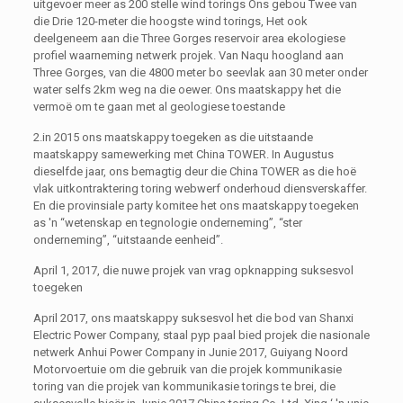
uitgevoer meer as 200 stelle wind torings Ons gebou Twee van
die Drie 120-meter die hoogste wind torings, Het ook
deelgeneem aan die Three Gorges reservoir area ekologiese
profiel waarneming netwerk projek. Van Naqu hoogland aan
Three Gorges, van die 4800 meter bo seevlak aan 30 meter onder
water selfs 2km weg na die oewer. Ons maatskappy het die
vermoë om te gaan met al geologiese toestande
2.in 2015 ons maatskappy toegeken as die uitstaande
maatskappy samewerking met China TOWER. In Augustus
dieselfde jaar, ons bemagtig deur die China TOWER as die hoë
vlak uitkontraktering toring webwerf onderhoud diensverskaffer.
En die provinsiale party komitee het ons maatskappy toegeken
as 'n “wetenskap en tegnologie onderneming”, “ster
onderneming”, “uitstaande eenheid”.
April 1, 2017, die nuwe projek van vrag opknapping suksesvol
toegeken
April 2017, ons maatskappy suksesvol het die bod van Shanxi
Electric Power Company, staal pyp paal bied projek die nasionale
netwerk Anhui Power Company in Junie 2017, Guiyang Noord
Motorvoertuie om die gebruik van die projek kommunikasie
toring van die projek van kommunikasie torings te brei, die