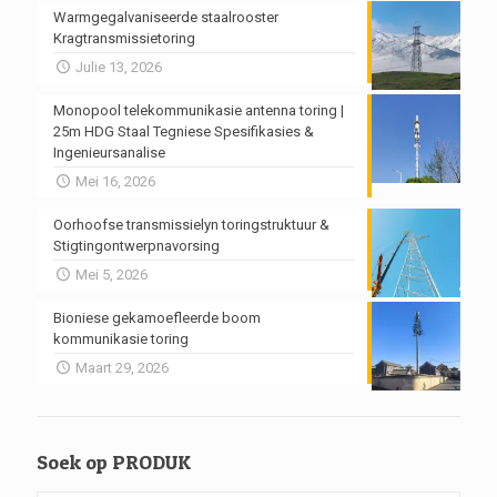
Warmgegalvaniseerde staalrooster
Kragtransmissietoring
Julie 13, 2026
Monopool telekommunikasie antenna toring |
25m HDG Staal Tegniese Spesifikasies &
Ingenieursanalise
Mei 16, 2026
Oorhoofse transmissielyn toringstruktuur &
Stigtingontwerpnavorsing
Mei 5, 2026
Bioniese gekamoefleerde boom
kommunikasie toring
Maart 29, 2026
Soek op PRODUK