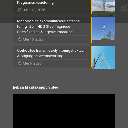
Kragtransmissietoring
Julie 13, 2026
Monopool telekommunikasie antenna
toring | 25m HDG Staal Tegniese
Spesifikasies & Ingenieursanalise
Mei 16, 2026
Oorhoofse transmissielyn toringstruktuur
& Stigtingontwerpnavorsing
Mei 5, 2026
Jielian Maatskappy Video
Video
Player