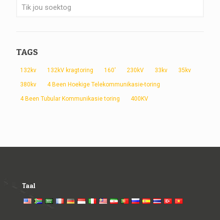
TAGS
132kv
132kV kragtoring
160'
230kV
33kv
35kv
380kv
4 Been Hoekige Telekommunikasie-toring
4 Been Tubular Kommunikasie toring
400KV
Taal