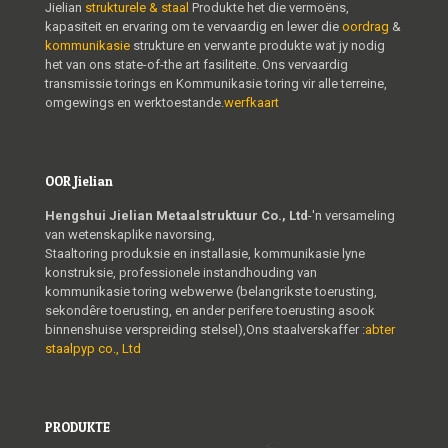
Jielian
strukturele & staal
Produkte het die vermoëns,
kapasiteit en ervaring om te vervaardig en lewer die
oordrag
&
kommunikasie
strukture en verwante produkte wat jy nodig
het van ons state-of-the art fasiliteite. Ons vervaardig
transmissie torings en Kommunikasie toring vir alle terreine,
omgewings en werktoestande.
werfkaart
OOR Jielian
Hengshui Jielian Metaalstruktuur Co., Ltd
-'n versameling
van wetenskaplike navorsing,
Staaltoring produksie en installasie, kommunikasie lyne
konstruksie, professionele instandhouding van
kommunikasie toring webwerwe (belangrikste toerusting,
sekondêre toerusting, en ander perifere toerusting asook
binnenshuise verspreiding stelsel),Ons staalverskaffer :
abter
staalpyp co., Ltd
PRODUKTE