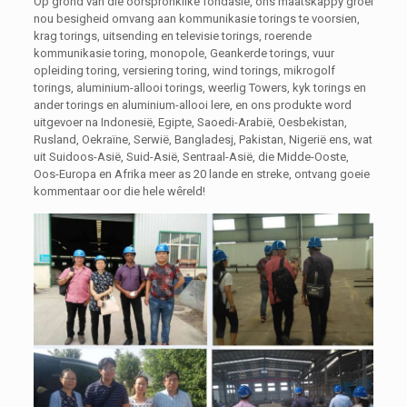
Op grond van die oorspronklike fondasie, ons maatskappy groei
nou besigheid omvang aan kommunikasie torings te voorsien,
krag torings, uitsending en televisie torings, roerende
kommunikasie toring, monopole, Geankerde torings, vuur
opleiding toring, versiering toring, wind torings, mikrogolf
torings, aluminium-allooi torings, weerlig Towers, kyk torings en
ander torings en aluminium-allooi lere, en ons produkte word
uitgevoer na Indonesië, Egipte, Saoedi-Arabië, Oesbekistan,
Rusland, Oekraïne, Serwië, Bangladesj, Pakistan, Nigerië ens, wat
uit Suidoos-Asië, Suid-Asië, Sentraal-Asië, die Midde-Ooste,
Oos-Europa en Afrika meer as 20 lande en streke, ontvang goeie
kommentaar oor die hele wêreld!