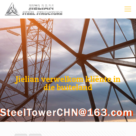
Jielian verwelkom kliënte in
die buiteland