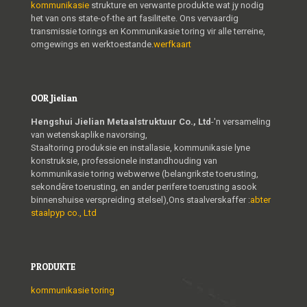
kommunikasie
strukture en verwante produkte wat jy nodig
het van ons state-of-the art fasiliteite. Ons vervaardig
transmissie torings en Kommunikasie toring vir alle terreine,
omgewings en werktoestande.
werfkaart
OOR Jielian
Hengshui Jielian Metaalstruktuur Co., Ltd
-'n versameling
van wetenskaplike navorsing,
Staaltoring produksie en installasie, kommunikasie lyne
konstruksie, professionele instandhouding van
kommunikasie toring webwerwe (belangrikste toerusting,
sekondêre toerusting, en ander perifere toerusting asook
binnenshuise verspreiding stelsel),Ons staalverskaffer :
abter
staalpyp co., Ltd
PRODUKTE
kommunikasie toring