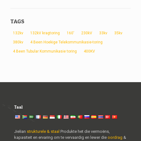
TAGS
132kv
132kV kragtoring
160'
230kV
33kv
35kv
380kv
4 Been Hoekige Telekommunikasie-toring
4 Been Tubular Kommunikasie toring
400KV
Taal
Jielian
strukturele & staal
Produkte het die vermoëns,
kapasiteit en ervaring om te vervaardig en lewer die
oordrag
&