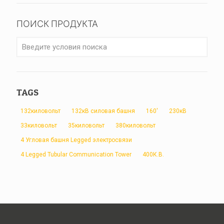
ПОИСК ПРОДУКТА
TAGS
132киловольт
132кВ силовая башня
160'
230кВ
33киловольт
35киловольт
380киловольт
4 Угловая башня Legged электросвязи
4 Legged Tubular Communication Tower
400К.В.