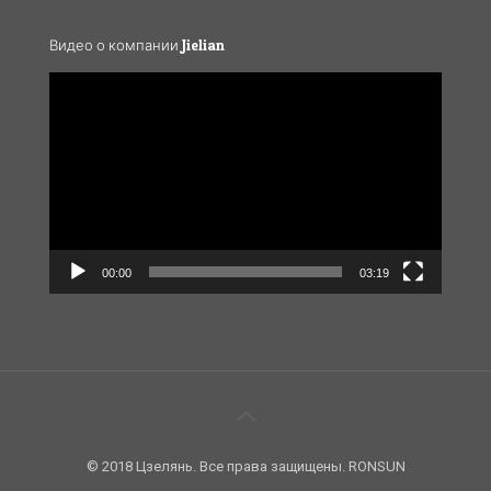
Видео о компании Jielian
Video
Player
00:00
03:19
© 2018 Цзелянь. Все права защищены. RONSUN