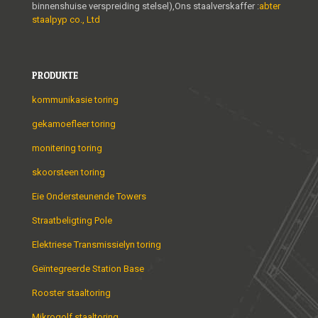
binnenshuise verspreiding stelsel),Ons staalverskaffer :
abter
staalpyp co., Ltd
PRODUKTE
kommunikasie toring
gekamoefleer toring
monitering toring
skoorsteen toring
Eie Ondersteunende Towers
Straatbeligting Pole
Elektriese Transmissielyn toring
Geïntegreerde Station Base
Rooster staaltoring
Mikrogolf staaltoring