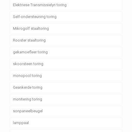
Elektriese Transmissielyn toring
Self-ondersteuning toring
Mikrogolf staaltoring
Rooster staaltoring
gekamoefleer toring
skoorsteen toring
monopool toring
Geankerde toring
monitering toring
sonpaneelbeugel
lamppaal