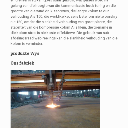
en die laer krag kan Q345 staal gebruik, wat gekies word na
gelang van die hoogte van die kommunikasie hoek toring en die
grootte van die wind druk. teoreties, die lengte kolom te dun
verhouding A ≤ 150, die werklike keuse is beter om nie te oorskry
nie 120, omdat die slankheid verhouding van groot plante, die
stabiliteit van die kompressie kolom A is klein, die toename in
die kolom stres is nie koste-effektiewe. Die gebruik van sub-
afdelingsraad web reëlings kan die slankheid verhouding van die
kolom te verminder.
produkte Wys
Ons fabriek