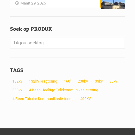
Maart 29, 2026
Soek op PRODUK
TAGS
132kv
132kV kragtoring
160'
230kV
33kv
35kv
380kv
4 Been Hoekige Telekommunikasie-toring
4 Been Tubular Kommunikasie toring
400KV