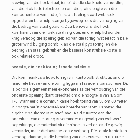
slewing van die hoek staal, ten einde die slankheid verhouding
van die stok lede te beheer, en om die gratis lengte van die
komponente te verminder, 'n sub-afdelingsraad web stok
opgestel en baie hulp stange bygevoeg, dus die verhoging van
die bedrag van staal gebruik. Daarbenewens, die hoek
koëffisiënt van die hoek staal is groter, en die hulp lid sonder
krag verhoog die speling gebied van die toring, wat lei tot 'n baie
groter wind buiging oomblik as die staal pyp toring, en die
bedrag van staal gebruik en die basiese konstruksie koste is
ook relatief groot.
tweede, die hoek toring fasade seleksie
Die kommunikasie hoek toring is 'n kantelbalk struktuur, en die
rasionele keuse van die toring liggaam fasade is paraboliese. Dit
is oor die algemeen meer ekonomies as die verhouding van die
onderste opening (kant breedte) om die hoogte is van 1/5 om
1/6. Wanneer die kommunikasie hoek toring van 50 om 60 meter
in hoogte het 'n onderste kant breedte van 8 om 10 meter, die
algehele boukoste is relatief laag. As die ruimte aan die
onderkant van die toring is verminder as gevolg van webwerf
beperkings, die materiaal vir die singel is verkort en die gewig
verminder, maar die basiese koste verhoog. Die totale koste kan
verhoog. daarom, in die bepaling van die keuse van strukturele