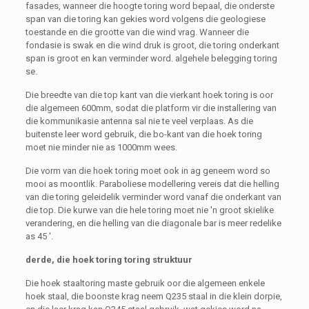
fasades, wanneer die hoogte toring word bepaal, die onderste
span van die toring kan gekies word volgens die geologiese
toestande en die grootte van die wind vrag. Wanneer die
fondasie is swak en die wind druk is groot, die toring onderkant
span is groot en kan verminder word. algehele belegging toring
se.
Die breedte van die top kant van die vierkant hoek toring is oor
die algemeen 600mm, sodat die platform vir die installering van
die kommunikasie antenna sal nie te veel verplaas. As die
buitenste leer word gebruik, die bo-kant van die hoek toring
moet nie minder nie as 1000mm wees.
Die vorm van die hoek toring moet ook in ag geneem word so
mooi as moontlik. Paraboliese modellering vereis dat die helling
van die toring geleidelik verminder word vanaf die onderkant van
die top. Die kurwe van die hele toring moet nie 'n groot skielike
verandering, en die helling van die diagonale bar is meer redelike
as 45 '.
derde, die hoek toring toring struktuur
Die hoek staaltoring maste gebruik oor die algemeen enkele
hoek staal, die boonste krag neem Q235 staal in die klein dorpie,