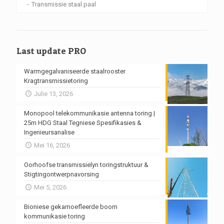
Transmissie staal paal
Last update PRO
Warmgegalvaniseerde staalrooster
Kragtransmissietoring
Julie 13, 2026
Monopool telekommunikasie antenna toring |
25m HDG Staal Tegniese Spesifikasies &
Ingenieursanalise
Mei 16, 2026
Oorhoofse transmissielyn toringstruktuur &
Stigtingontwerpnavorsing
Mei 5, 2026
Bioniese gekamoefleerde boom
kommunikasie toring