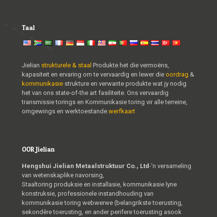
Taal
Jielian
strukturele & staal
Produkte het die vermoëns,
kapasiteit en ervaring om te vervaardig en lewer die
oordrag
&
kommunikasie
strukture en verwante produkte wat jy nodig
het van ons state-of-the art fasiliteite. Ons vervaardig
transmissie torings en Kommunikasie toring vir alle terreine,
omgewings en werktoestande.
werfkaart
OOR Jielian
Hengshui Jielian Metaalstruktuur Co., Ltd
-'n versameling
van wetenskaplike navorsing,
Staaltoring produksie en installasie, kommunikasie lyne
konstruksie, professionele instandhouding van
kommunikasie toring webwerwe (belangrikste toerusting,
sekondêre toerusting, en ander perifere toerusting asook