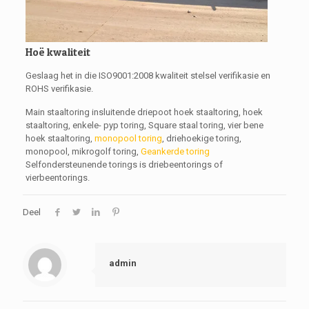
Hoë kwaliteit
Geslaag het in die ISO9001:2008 kwaliteit stelsel verifikasie en
ROHS verifikasie.
Main staaltoring insluitende driepoot hoek staaltoring, hoek
staaltoring, enkele- pyp toring, Square staal toring, vier bene
hoek staaltoring,
monopool toring
, driehoekige toring,
monopool, mikrogolf toring,
Geankerde toring
Selfondersteunende torings is driebeentorings of
vierbeentorings.
Deel
admin