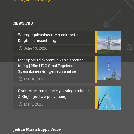
NEWS PRO
Warmgegalvaniseerde staalrooster
Kragtransmissietoring
Julie 13, 2026
Monopool telekommunikasie antenna
toring | 25m HDG Staal Tegniese
Spesifikasies & Ingenieursanalise
Mei 16, 2026
Oorhoofse transmissielyn toringstruktuur
& Stigtingontwerpnavorsing
Mei 5, 2026
Jielian Maatskappy Video